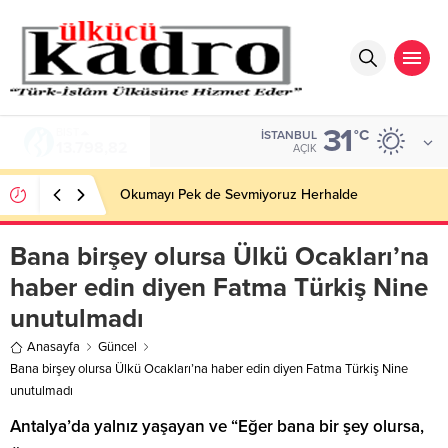
31
BIST
°C
İSTANBUL
13.798,82
AÇIK
Okumayı Pek de Sevmiyoruz Herhalde
Bana birşey olursa Ülkü Ocakları’na
haber edin diyen Fatma Türkiş Nine
unutulmadı
Anasayfa
Güncel
Bana birşey olursa Ülkü Ocakları’na haber edin diyen Fatma Türkiş Nine
unutulmadı
Antalya’da yalnız yaşayan ve “Eğer bana bir şey olursa,