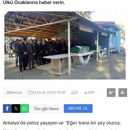
Ülkü Ocaklarına haber verin.
A
A
+
-
Güncel
24 Ocak 2020 10:47
0
309
ABONE OL
Antalya’da yalnız yaşayan ve “Eğer bana bir şey olursa,