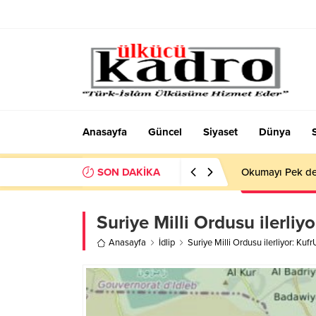
Anasayfa
Güncel
Siyaset
Dünya
SON DAKİKA
Okumayı Pek de
Suriye Milli Ordusu ilerliy
Anasayfa
İdlip
Suriye Milli Ordusu ilerliyor: Kuf