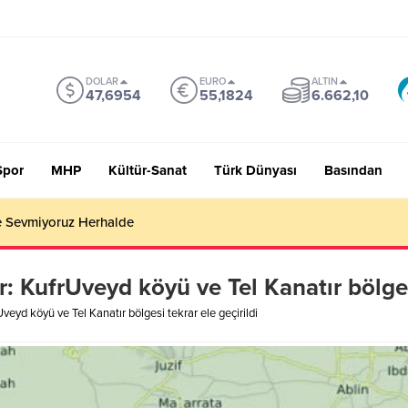
DOLAR
EURO
ALTIN
47,6954
55,1824
6.662,10
Spor
MHP
Kültür-Sanat
Türk Dünyası
Basından
 Sevmiyoruz Herhalde
or: KufrUveyd köyü ve Tel Kanatır bölges
rUveyd köyü ve Tel Kanatır bölgesi tekrar ele geçirildi