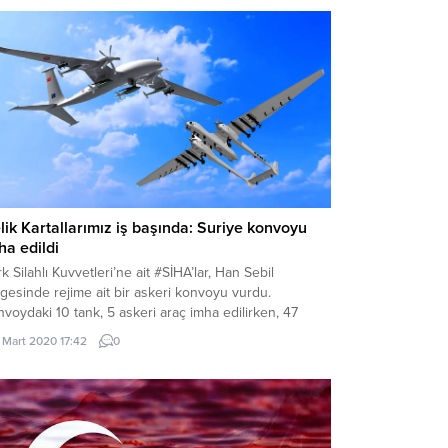
lik Kartallarımız iş başında: Suriye konvoyu
ha edildi
k Silahlı Kuvvetleri’ne ait #SİHA’lar, Han Sebil
gesinde rejime ait bir askeri konvoyu vurdu.
voydaki 10 tank, 5 askeri araç imha edilirken, 47
im askeri de öldü.
1 Mart 2020 17:42
0