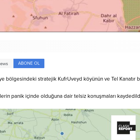
ABONE OL
iye bölgesindeki stratejik KufrUveyd köyünün ve Tel Kanatır b
islerin panik içinde olduğuna dair telsiz konuşmaları kaydedild