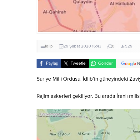
İdlip
29 Şubat 2020 16:43
0
529
Paylaş
Tweetle
Gönder
Suriye Milli Ordusu, İdlib’in güneyindeki Zav
Rejim askerleri çekiliyor. Bu arada İranlı mil