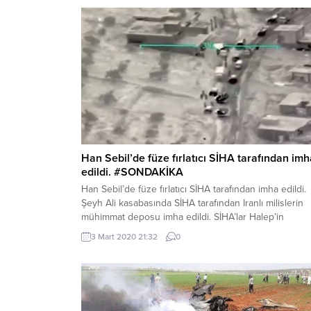
Han Sebil’de füze fırlatıcı SİHA tarafından imh
edildi. #SONDAKİKA
Han Sebil’de füze fırlatıcı SİHA tarafından imha edildi.
Şeyh Ali kasabasında SİHA tarafından Iranlı milislerin
mühimmat deposu imha edildi. SİHA’lar Halep’in
güneyindeki Zurba’da mühimmat deposunu imha etti.
3 Mart 2020 21:32
0
TSK’ya ait SİHA’lar Serakib’in kuzey batısında rejim
unsurlarına ait 5 araçlık konvoyu vurdu. Türk SİHA’ları,
Serakib’te Rejim’in çatışma bölgesinden kaçırmaya
çalıştığı Rus yapımı...