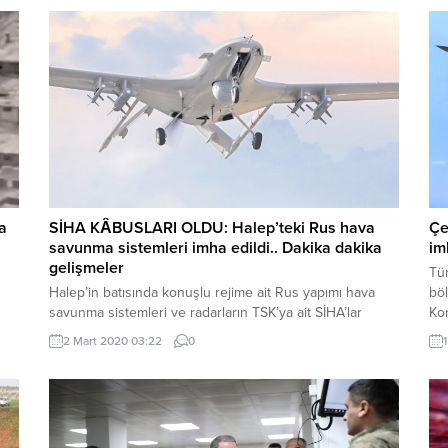
a
SİHA KÂBUSLARI OLDU: Halep’teki Rus hava
Çe
savunma sistemleri imha edildi.. Dakika dakika
im
gelişmeler
Tür
Halep’in batısında konuşlu rejime ait Rus yapımı hava
böl
savunma sistemleri ve radarların TSK’ya ait SİHA’lar
Kon
tarafından imha edildiği rapor ediliyor. TSK’nın SİHA’lar ile
rej
2 Mart 2020 03:22
0
üstünlüğü ele geçirmesinden sonra sahada hareket
imkanı kalmayan rejim ordusu yeni bir taktik geliştirdi.
Türklerin ambulansları vurmayacağını bildikleri için
askerlerini ambulanslarla cephe bölgelerine taşımaya
başladılar. Uçaklarımız İdlip’in...