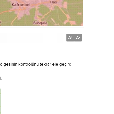
A
A
+
-
ölgesinin kontrolünü tekrar ele geçirdi.
i.