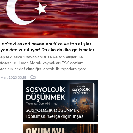
lep’teki askeri havaalanı füze ve top atışları
e yeniden vuruluyor! Dakika dakika gelişmeler
ep’teki askeri havaalanı füze ve top atışları ile
niden vuruluyor. Morek kaynakları TSK gözlem
tasının hedef alındığını ancak ilk raporlara göre
hangi bir zaiyat, yaralı ya da şehit olmadığını bildirdi.
1 Mart 2020 00:18
0
kiye’nin İdlib’deki gözlem noktasına saldırı girişiminde
unan rejim kuvvetlerinin yok edildiği bildirildi. Milli
vunma Bakanı Akar ve komutanlar, incelemelerinin
ından...
SOSYOLOJİK DÜŞÜNMEK
Toplumsal Gerçekliğin İnşası