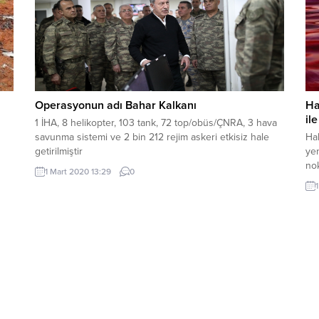
Operasyonun adı Bahar Kalkanı
Ha
il
1 İHA, 8 helikopter, 103 tank, 72 top/obüs/ÇNRA, 3 hava
savunma sistemi ve 2 bin 212 rejim askeri etkisiz hale
Hal
getirilmiştir
ye
nok
1 Mart 2020 13:29
0
her
Tür
bul
Sa
ard