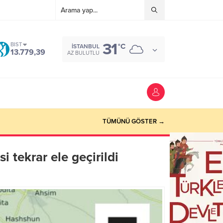
31
BIST
°C
İSTANBUL
13.779,39
AZ BULUTLU
TÜMÜNÜ GÖSTER →
i tekrar ele geçirildi