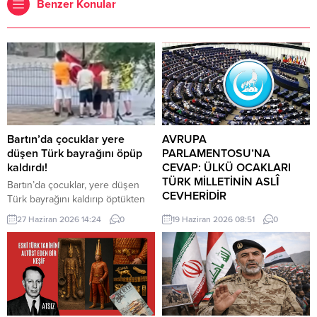
Benzer Konular
Bartın’da çocuklar yere
AVRUPA
düşen Türk bayrağını öpüp
PARLAMENTOSU’NA
kaldırdı!
CEVAP: ÜLKÜ OCAKLARI
TÜRK MİLLETİNİN ASLÎ
Bartın’da çocuklar, yere düşen
CEVHERİDİR
Türk bayrağını kaldırıp öptükten
sonra gelen itfaiye ekiplerinin de
MHP milletvekili Prof. Dr. İlyas
27 Haziran 2026 14:24
0
19 Haziran 2026 08:51
0
yardımıyla göndere çekti. O anlar
Topsakal AB parlamentosuna
cep telefonu kamerası tarafından
cevap verdi: Avrupa
kaydedildi. Yerden kaldırıp öptüler
Parlamentosu tarafından 17
Kemerköprü Mahallesi’nde dün
Haziran 2026 tarihinde kabul
akşam saatlerinde Cumhuriyet
edilen Türkiye Raporu, teknik bir
Parkı içerisindeki direkte bulunan
ilerleme belgesi olmaktan ziyade,
Türk bayrağı rüzgar nedeniyle
Türkiye-AB ilişkilerinin gerilimli fay