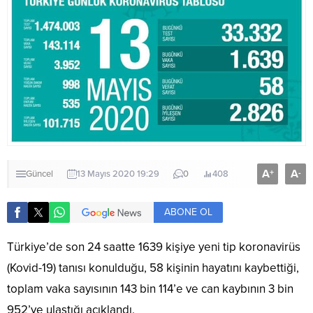
A
A
+
-
Güncel
13 Mayıs 2020 19:29
0
408
ABONE OL
Türkiye’de son 24 saatte 1639 kişiye yeni tip koronavirüs
(Kovid-19) tanısı konulduğu, 58 kişinin hayatını kaybettiği,
toplam vaka sayısının 143 bin 114’e ve can kaybının 3 bin
952’ye ulaştığı açıklandı.