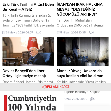
ipinin kopmasıyla yere düştü. Bu
hatlarını derinleştiren ve
Eski Türk Tarihini Altüst Eden
İRAN’DAN IRAK HALKINA
sırada parkta oynayan çocuklar
Ankara’nın stratejik özerkliğini
Bir Keşif – ATSIZ
MESAJ: “DESTEĞİNİZ
yere...
hedef alan bir siyasi pozisyon
GÜCÜMÜZÜ ARTIRDI”
Türk Tarih Kurumu tarafından üç
belgesi niteliğindedir. Raporun
ayda bir yayınlanan Belleten’in
İran Devrim Muhafızları
içeriği, Türkiye’nin iç siyasi
Temmuz 1969 tarihli 131. sayısında
Ordusu’na DMO bağlı Hatemul
dengelerine...
(427. sayfada) «Milâttan Önce IV.
Enbiya Merkez Karargahı
31 Mayıs 2026 06:07
0
5 Nisan 2026 10:35
0
Yüzyıla Ait Türkçe Yazıtlar
Sözcüsü İbrahim Zülfikari,
Bulundu» başlıklı kısa bir haber
Hürmüz Boğazı üzerinden
vardı. Tass Ajansı’nın Alma Ata
uygulanan kısıtlamalara ilişkin
kaynaklı bir haberinde, bu
yaptığı açıklamada, Irak’ın bu
yazıtlarda yapılan incelemelere
kısıtlamalardan muaf tutulacağını
göre, bunların Milât’tan Önce IV.
belirtti.
Yüzyılda meydana getirildiği ve
merkezi...
Devlet Bahçeli’den İlber
Mansur Yavaş: Ankara’da
Ortaylı için taziye mesajı
suyu kesilen elini kaldırsın
Devlet Bahçeli, İstanbul'da tedavi
Katıldığı söyleşide "Suyu kesilen
REKLAMI KAPAT
gördüğü hastanede hayatını
elini kaldırsın" diyen Ankara
kaybeden Prof. Dr. İlber Ortaylı
Büyükşehir Belediye Başkanı
için taziye mesajı yayımladı.
Mansur Yavaş, gençlerin yarısının
14 Mart 2026 00:00
0
29 Ocak 2026 08:30
0
elini kaldırması sonucu neye
uğradığını şaşırdı.