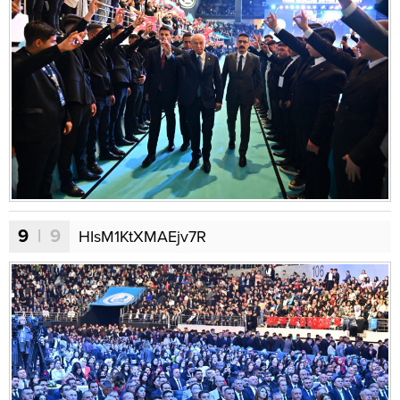
9
| 9
HIsM1KtXMAEjv7R