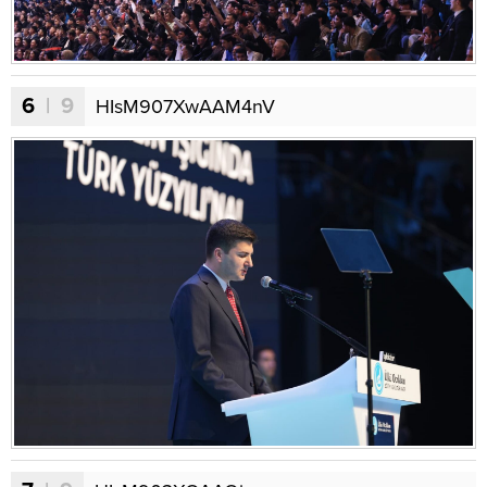
6
| 9
HIsM907XwAAM4nV