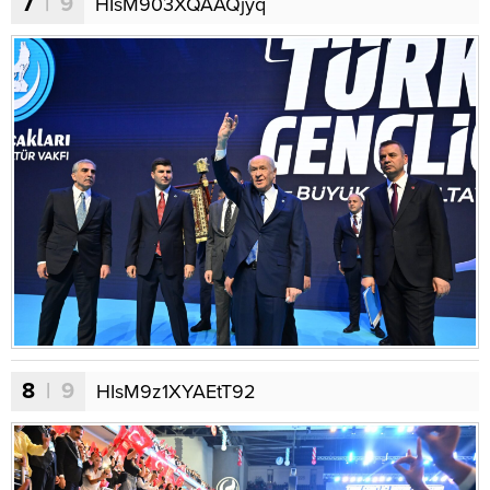
7
| 9
HIsM903XQAAQjyq
8
| 9
HIsM9z1XYAEtT92