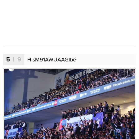
5
| 9
HIsM91AWUAAGIbe