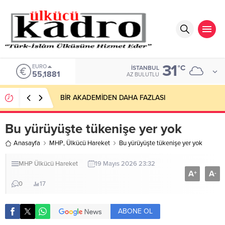
31
ALTIN
°C
İSTANBUL
6.660,55
AZ BULUTLU
Ovaköy Sınır Kapısı: Zengezur Kadar Stratejik,
Türkmeneli Kadar Millî
Bu yürüyüşte tükenişe yer yok
Anasayfa
MHP
,
Ülkücü Hareket
Bu yürüyüşte tükenişe yer yok
MHP
Ülkücü Hareket
19 Mayıs 2026 23:32
A
A
+
-
0
17
ABONE OL