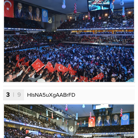
3
| 9
HIsNA5uXgAABrFD