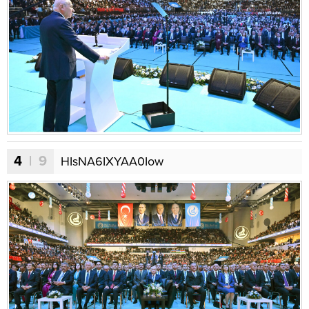
4
| 9
HIsNA6IXYAA0Iow