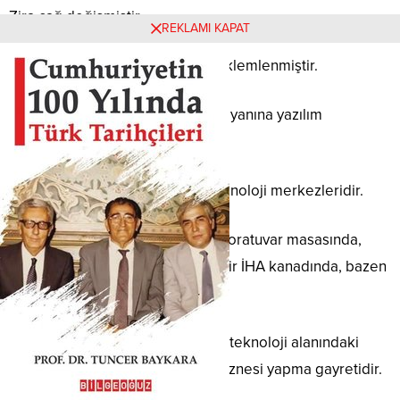
Zira çağ değişmiştir.
REKLAMI KAPAT
Cenk meydanları, siber sahaya eklemlenmiştir.
Kılıcın yanına algoritma, sancağın yanına yazılım
eklenmiştir.
Günümüzde karargâhlar, artık teknoloji merkezleridir.
Savaşın bir cephesi bazen bir laboratuvar masasında,
bazen milli bir yazılımda, bazen bir İHA kanadında, bazen
bir yarış aracının motorundadır.
Bunun içindir ki Ülkü Ocakları’nın teknoloji alanındaki
hamleleri, Türk gençliğini çağın öznesi yapma gayretidir.