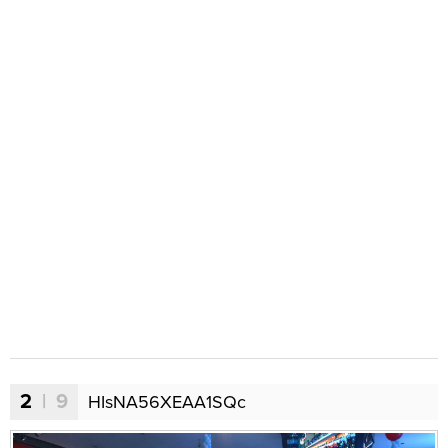
2
| 9
HIsNA56XEAA1SQc