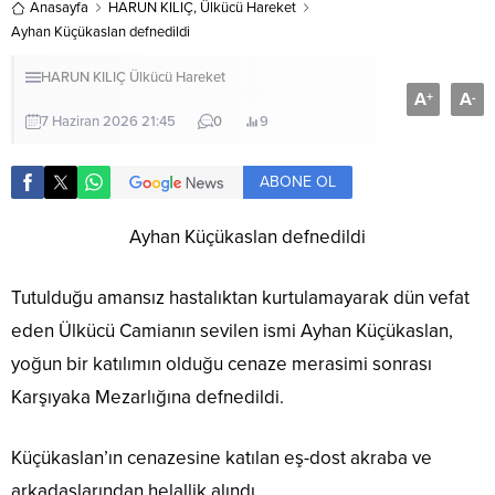
Anasayfa
HARUN KILIÇ
,
Ülkücü Hareket
Ayhan Küçükaslan defnedildi
HARUN KILIÇ
Ülkücü Hareket
A
A
+
-
7 Haziran 2026 21:45
0
9
ABONE OL
Ayhan Küçükaslan defnedildi
Tutulduğu amansız hastalıktan kurtulamayarak dün vefat
eden Ülkücü Camianın sevilen ismi Ayhan Küçükaslan,
yoğun bir katılımın olduğu cenaze merasimi sonrası
Karşıyaka Mezarlığına defnedildi.
Küçükaslan’ın cenazesine katılan eş-dost akraba ve
arkadaşlarından helallik alındı.