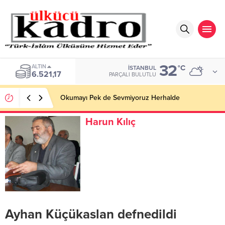
32
ALTIN
°C
İSTANBUL
6.521,17
PARÇALI BULUTLU
Okumayı Pek de Sevmiyoruz Herhalde
Harun Kılıç
Ayhan Küçükaslan defnedildi