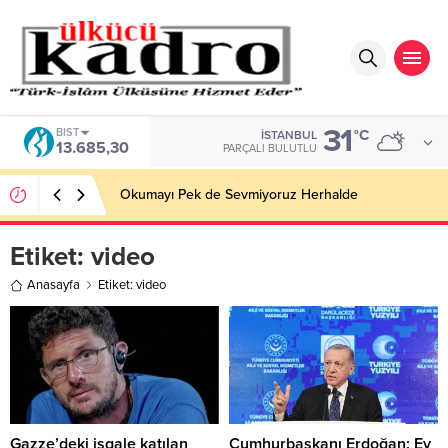
31
BIST
°C
İSTANBUL
13.685,30
PARÇALI BULUTLU
Okumayı Pek de Sevmiyoruz Herhalde
Etiket:
video
Anasayfa
Etiket: video
Gazze’deki işgale katılan
Cumhurbaşkanı Erdoğan: Ey