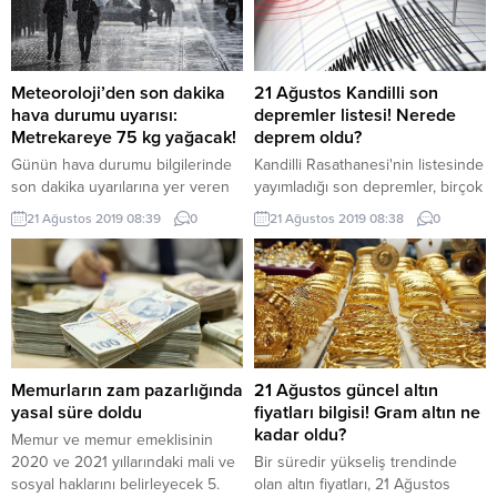
gerçekleştiren öğrencilerin gözü
şimdi de sınav yerleri ve sınav
takvimine çevrildi. Peki, AÖL ek
sınav yerleri açıklandı mı? Açık
Meteoroloji’den son dakika
21 Ağustos Kandilli son
Öğretim Lisesi ek sınavları ne...
hava durumu uyarısı:
depremler listesi! Nerede
Metrekareye 75 kg yağacak!
deprem oldu?
Günün hava durumu bilgilerinde
Kandilli Rasathanesi'nin listesinde
son dakika uyarılarına yer veren
yayımladığı son depremler, birçok
Meteoroloji Genel Müdürlüğü
vatandaşın merakla araştırdığı
21 Ağustos 2019 08:39
0
21 Ağustos 2019 08:38
0
(MGM), İstanbul'un Anadolu Yakası
konu olmaya başladı. Peki, 21
başta olmak üzere Karadeniz'in
Ağustos Çarşamba günü Türkiye
batı kesimlerini ani sel ve su
genelinde son depremler
baskını gibi olumsuzluklara karşı
nerelerde gerçekleşti? İşte,
uyardı. MGM, öğle saatlerinden
koordinat bilgileri ile birlikte
itibaren Batı Karadeniz geneli ile
deprem büyüklüklerine dair bazı
Kocaeli, Sakarya, Bilecik, Ankara,
detaylar
Çankırı, Kırıkkale, Çorum ve
Memurların zam pazarlığında
21 Ağustos güncel altın
Amasya çevrelerinde yer...
yasal süre doldu
fiyatları bilgisi! Gram altın ne
kadar oldu?
Memur ve memur emeklisinin
2020 ve 2021 yıllarındaki mali ve
Bir süredir yükseliş trendinde
sosyal haklarını belirleyecek 5.
olan altın fiyatları, 21 Ağustos