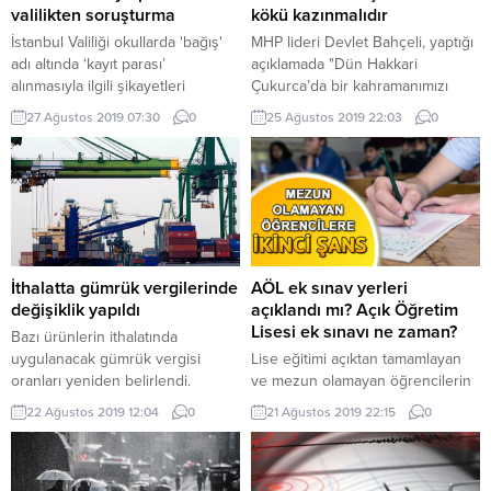
valilikten soruşturma
kökü kazınmalıdır
İstanbul Valiliği okullarda 'bağış'
MHP lideri Devlet Bahçeli, yaptığı
adı altında ‘kayıt parası’
açıklamada "Dün Hakkari
alınmasıyla ilgili şikayetleri
Çukurca’da bir kahramanımızı
hatırlatarak, konuyla ilgili 55
şehit verdik. Bugün de, Irak’ın
27 Ağustos 2019 07:30
0
25 Ağustos 2019 22:03
0
inceleme/soruşturma başlatıldığını
Kuzeyinde devam eden Pençe-3
duyurdu. Buna göre,
Harekâtı kapsamında üç
incelemelerden 7’si
kahramanımız şehit düştü, yedi
sonuçlandırılırken, 3 idareciye
kahramanımız da yaralandı. Acımız
‘idarecilik görevinin alınması’
büyük olsa da, hiçbir ihtimali
teklifi getirildi.
ağırdan almamalıyız, kararlılığımızı
tartışmaya açmamalıyız. Terörün
kökü kazınmalıdır" dedi.
İthalatta gümrük vergilerinde
AÖL ek sınav yerleri
değişiklik yapıldı
açıklandı mı? Açık Öğretim
Lisesi ek sınavı ne zaman?
Bazı ürünlerin ithalatında
uygulanacak gümrük vergisi
Lise eğitimi açıktan tamamlayan
oranları yeniden belirlendi.
ve mezun olamayan öğrencilerin
katılacağı Açık Öğretim Lisesi
22 Ağustos 2019 12:04
0
21 Ağustos 2019 22:15
0
(AÖL) 2018-2019 dönemi ek sınav
başvuruları 29 Temmuz-1 Ağustos
tarihleri arasında tamamlandı.
Başvuru işlemlerini