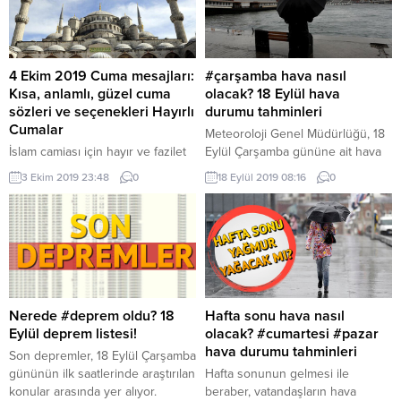
emekli olmayacaklar
4 Ekim 2019 Cuma mesajları:
#çarşamba hava nasıl
Kısa, anlamlı, güzel cuma
olacak? 18 Eylül hava
sözleri ve seçenekleri Hayırlı
durumu tahminleri
Cumalar
Meteoroloji Genel Müdürlüğü, 18
İslam camiası için hayır ve fazilet
Eylül Çarşamba gününe ait hava
dolu cuma günü, Müslümanlar
durumu tahminlerini paylaştı.
3 Ekim 2019 23:48
0
18 Eylül 2019 08:16
0
tarafından her hafta olduğu gibi
Yapılan değerlendirmelere göre,
bu hafta da ibadetlerle idrak
hafta ortasında Doğu Karadeniz
edilecek. Bu manevi güzelliklerle
ve Doğu Anadolu bölgelerinde
dolu cuma gününde, birçok
sağanak yağış etkili olacak. Hava
vatandaşlar yakınlarına ve
sıcaklığında ise önemli bir
sevdiklerine kısa, anlamlı, güzel
değişiklik yaşanmayacak. Peki,
seçenekleri ile araştırılan cuma
bugün hava nasıl olacak? İşte,
mesajlarını göndererek iyi
İstanbul, Ankara, İzmir ve diğer
Nerede #deprem oldu? 18
Hafta sonu hava nasıl
dileklerde bulacak. SMS ve mobil
illerin hava durumu tahminleri.
Eylül deprem listesi!
olacak? #cumartesi #pazar
telefon uygulamalarından
hava durumu tahminleri
Son depremler, 18 Eylül Çarşamba
gönderilen...
gününün ilk saatlerinde araştırılan
Hafta sonunun gelmesi ile
konular arasında yer alıyor.
beraber, vatandaşların hava