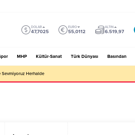
DOLAR
EURO
ALTIN
47,7025
55,0112
6.519,97
Spor
MHP
Kültür-Sanat
Türk Dünyası
Basından
 Sevmiyoruz Herhalde