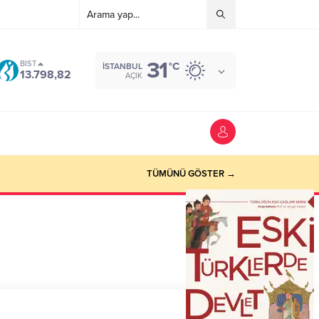
31
BIST
°C
İSTANBUL
13.798,82
AÇIK
TÜMÜNÜ GÖSTER →