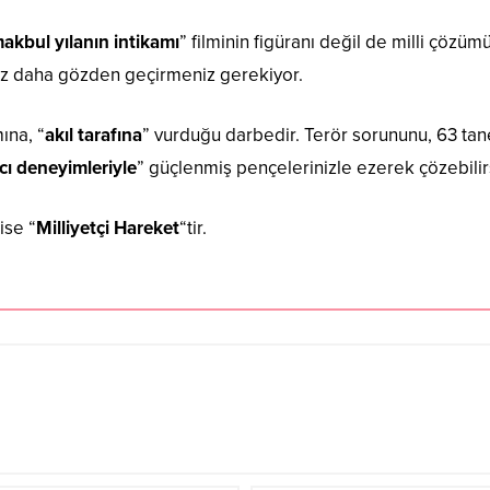
akbul yılanın intikamı
” filminin figüranı değil de milli çözüm
kez daha gözden geçirmeniz gerekiyor.
ına, “
akıl tarafına
” vurduğu darbedir. Terör sorununu, 63 tane
acı deneyimleriyle
” güçlenmiş pençelerinizle ezerek çözebilirs
ise “
Milliyetçi Hareket
“tir.