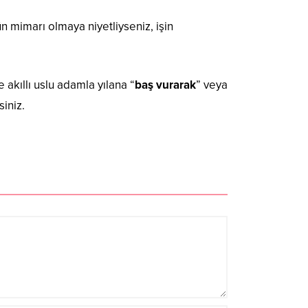
ün mimarı olmaya niyetliyseniz, işin
 akıllı uslu adamla yılana “
baş vurarak
” veya
iniz.