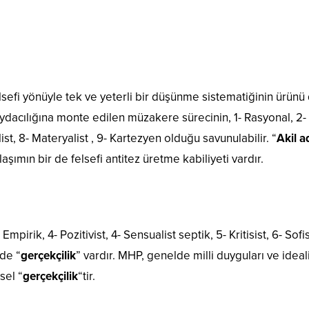
felsefi yönüyle tek ve yeterli bir düşünme sistematiğinin ürünü
dacılığına monte edilen müzakere sürecinin, 1- Rasyonal, 2- Pr
list, 8- Materyalist , 9- Kartezyen olduğu savunulabilir. “
Akil a
şımın bir de felsefi antitez üretme kabiliyeti vardır.
Empirik, 4- Pozitivist, 4- Sensualist septik, 5- Kritisist, 6- Sofi
nde “
gerçekçilik
” vardır. MHP, genelde milli duyguları ve ideal
sel “
gerçekçilik
“tir.