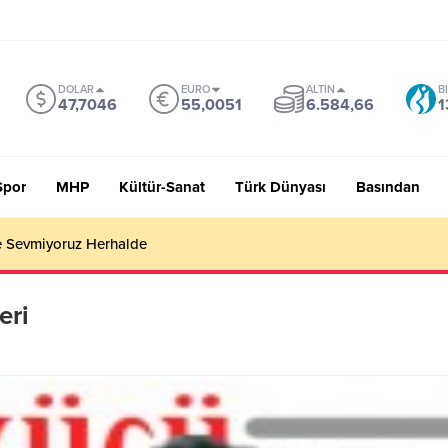
DOLAR
EURO
ALTIN
B
47,7046
55,0051
6.584,66
1
Spor
MHP
Kültür-Sanat
Türk Dünyası
Basından
 Sevmiyoruz Herhalde
eri