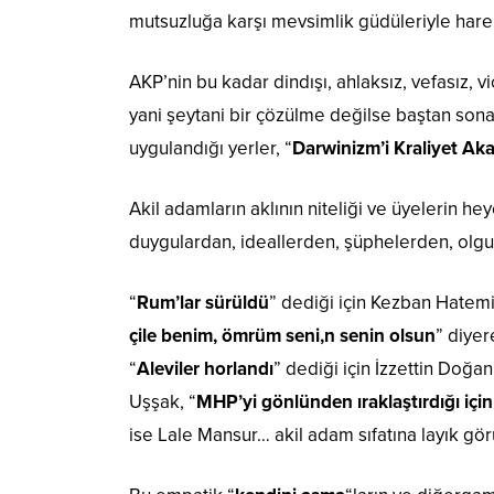
mutsuzluğa karşı mevsimlik güdüleriyle harek
AKP’nin bu kadar dindışı, ahlaksız, vefasız, vi
yani şeytani bir çözülme değilse baştan sona
uygulandığı yerler, “
Darwinizm’i Kraliyet Ak
Akil adamların aklının niteliği ve üyelerin hey
duygulardan, ideallerden, şüphelerden, olgul
“
Rum’lar sürüldü
” dediği için Kezban Hatemi
çile benim, ömrüm seni,n senin olsun
” diyer
“
Aleviler horlandı
” dediği için İzzettin Doğan
Uşşak, “
MHP’yi gönlünden ıraklaştırdığı için
ise Lale Mansur… akil adam sıfatına layık gör