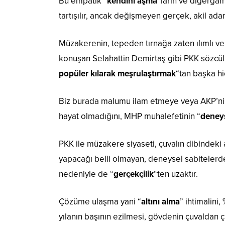
Bu empatik “
kendini aşma
“ların ve diğergam
tartışılır, ancak değişmeyen gerçek, akil ada
Müzakerenin, tepeden tırnağa zaten ılımlı ve
konuşan Selahattin Demirtaş gibi PKK sözcüle
popüler kılarak meşrulaştırmak
“tan başka hi
Biz burada malumu ilam etmeye veya AKP’nin 
hayat olmadığını, MHP muhalefetinin “
deneys
PKK ile müzakere siyaseti, çuvalın dibindeki a
yapacağı belli olmayan, deneysel sabitelerde
nedeniyle de “
gerçekçilik
“ten uzaktır.
Çözüme ulaşma yani “
altını alma
” ihtimalini
yılanın başının ezilmesi, gövdenin çuvaldan ç