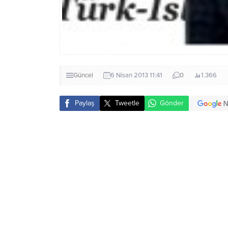
Güncel
6 Nisan 2013 11:41
0
1.366
Paylaş
Tweetle
Gönder