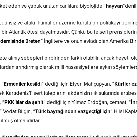
et eden ve çabuk unutan canlılara biyolojide “
hayvan
“denili
cdansız ve afaki ihtimaller üzerine kurulu bir politikayı benim
 bir Atlantik ötesi dayatmasıdır. Çünkü bu felsefi prensiple
ademisinde üreten
” İngiltere ve onun evladı olan Amerika Birl
ete alınış sebepleri birbirinden farklı olabilir, ancak heyeti 
ardan arındırmış olarak milli hassasiyetlere aykırı söylemle
 “
Ermeniler kesildi
” dediği için Etyen Mahçupyan, “
Kürtler ez
ek Karadeniz’i’ sert taleplerini akdenizin ılık sularında arab
, “
PKK’lılar da şehit
” dediği için Yılmaz Erdoğan, cemaat, “
İn
” Vedat Bilgin, “
Türk bayrağından vazgeçtiği için
” Hilal Kapl
ülmüş olmalıdırlar.