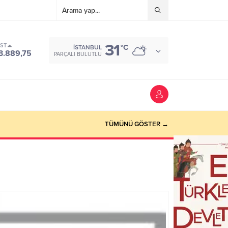
31
IST
°C
İSTANBUL
3.889,75
PARÇALI BULUTLU
TÜMÜNÜ GÖSTER →