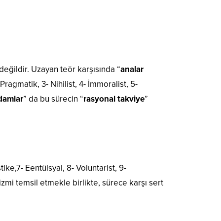
 değildir. Uzayan teör karşısında “
analar
agmatik, 3- Nihilist, 4- İmmoralist, 5-
damlar
” da bu sürecin “
rasyonal takviye
”
stike,7- Eentüisyal, 8- Voluntarist, 9-
izmi temsil etmekle birlikte, sürece karşı sert