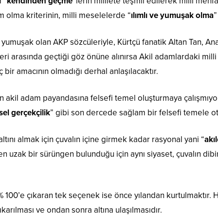
 “
kendinden geçme
“lerin milllete teşmil edilerek milli men
m olma kriterinin, milli meselelerde “
ılımlı ve yumuşak olma
”
 yumuşak olan AKP sözcüleriyle, Kürtçü fanatik Altan Tan, Ana
ri arasında geçtiği göz önüne alınırsa Akil adamlardaki milli
ç bir amacının olmadığı derhal anlaşılacaktır.
akil adam payandasına felsefi temel oluşturmaya çalışmıyor
el gerçekçilik
” gibi son dercede sağlam bir felsefi temele 
ltını almak için çuvalın içine girmek kadar rasyonal yani “
akıl
n uzak bir sürüngen bulunduğu için aynı siyaset, çuvalın dib
, % 100’e çıkaran tek seçenek ise önce yılandan kurtulmaktır.
ıkarılması ve ondan sonra altına ulaşılmasıdır.