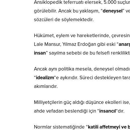
Ansiklopedik teferruatı elersek, 5.000 suçl
görülebilir. Ancak bu yaklaşım, “
deneysel
” v
sözcüleri de söylemektedir.
Hükümet, eylem ve hareketlerinde, çevresin
Lale Mansur, Yılmaz Erdoğan gibi eski “
anarş
insan
” sayılma sebebi de bu felsefi renklilikti
Ancak aynı politika mesela, deneysel olmadığ
“
idealizm
“e aykırıdır. Süreci destekleyen tara
akımlarıdır.
Milliyetçilerin güç aldığı düşünce ekolleri 
ahde vefadan beslendiği için “
insancıl
“dır.
Normlar sistematiğinde “
katili affetmeyi ve