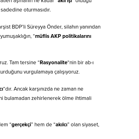
faatleri aşmanın ne kadar “
akıl işi
” olduğu
 sadedine oturmasıdır.
rşist BDP’li Süreyya Önder, silahın yanından
 yumuşaklığın, “
müflis AKP politikalarını
uz. Tam tersine “
Rasyonalite
“nin bir ab-ı
oturduğunu vurgulamaya çalışıyoruz.
cı
“dır. Ancak karşınızda ne zaman ne
ini bulamadan zehirlenerek ölme ihtimali
 Hem “
gerçekçi
” hem de “
akılcı
” olan siyaset,