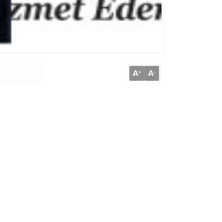
A
A
+
-