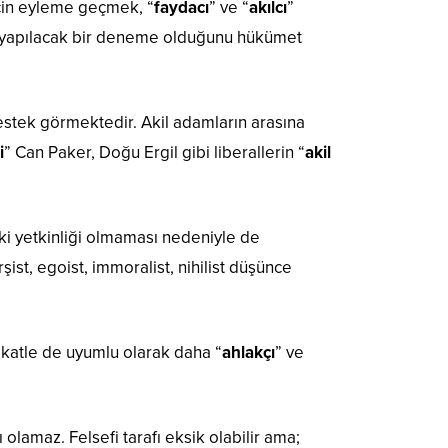
için eyleme geçmek, “
faydacı
” ve “
akılcı
”
 kez yapılacak bir deneme olduğunu hükümet
stek görmektedir. Akil adamların arasına
i
” Can Paker, Doğu Ergil gibi liberallerin “
akil
aki yetkinliği olmaması nedeniyle de
şist, egoist, immoralist, nihilist düşünce
akatle de uyumlu olarak daha “
ahlakçı
” ve
ı olamaz. Felsefi tarafı eksik olabilir ama;