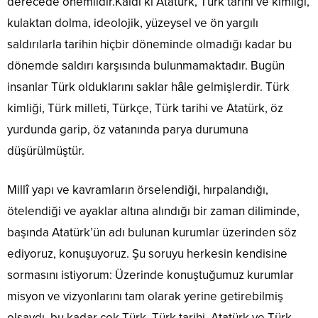
derecede önemlidir.Kaldı ki Atatürk, Türk tarihi ve kimliği,
kulaktan dolma, ideolojik, yüzeysel ve ön yargılı
saldırılarla tarihin hiçbir döneminde olmadığı kadar bu
dönemde saldırı karşısında bulunmamaktadır. Bugün
insanlar Türk olduklarını saklar hâle gelmişlerdir. Türk
kimliği, Türk milleti, Türkçe, Türk tarihi ve Atatürk, öz
yurdunda garip, öz vatanında parya durumuna
düşürülmüştür.
Millî yapı ve kavramların örselendiği, hırpalandığı,
ötelendiği ve ayaklar altına alındığı bir zaman diliminde,
başında Atatürk’ün adı bulunan kurumlar üzerinden söz
ediyoruz, konuşuyoruz. Şu soruyu herkesin kendisine
sormasını istiyorum: Üzerinde konuştuğumuz kurumlar
misyon ve vizyonlarını tam olarak yerine getirebilmiş
olsaydı, bu kadar çok Türk, Türk tarihi, Atatürk ve Türk