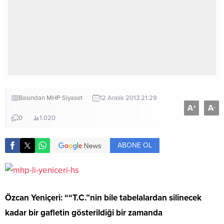
Basından
MHP
Siyaset
12 Aralık 2013 21:29
A
A
+
-
0
1.020
ABONE OL
Özcan Yeniçeri: ““T.C.”nin bile tabelalardan silinecek
kadar bir gafletin gösterildiği bir zamanda