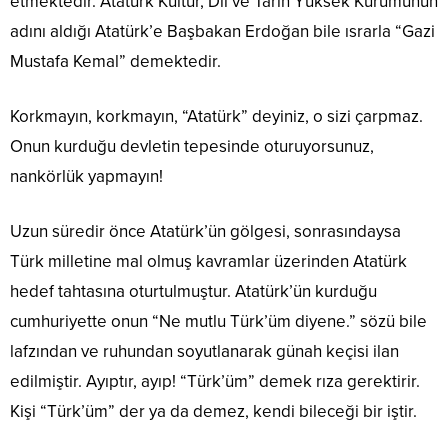
etmektedir. Atatürk Kültür, Dil ve Tarih Yüksek Kurumunun
adını aldığı Atatürk’e Başbakan Erdoğan bile ısrarla “Gazi
Mustafa Kemal” demektedir.
Korkmayın, korkmayın, “Atatürk” deyiniz, o sizi çarpmaz.
Onun kurduğu devletin tepesinde oturuyorsunuz,
nankörlük yapmayın!
Uzun süredir önce Atatürk’ün gölgesi, sonrasındaysa
Türk milletine mal olmuş kavramlar üzerinden Atatürk
hedef tahtasına oturtulmuştur. Atatürk’ün kurduğu
cumhuriyette onun “Ne mutlu Türk’üm diyene.” sözü bile
lafzından ve ruhundan soyutlanarak günah keçisi ilan
edilmiştir. Ayıptır, ayıp! “Türk’üm” demek rıza gerektirir.
Kişi “Türk’üm” der ya da demez, kendi bileceği bir iştir.