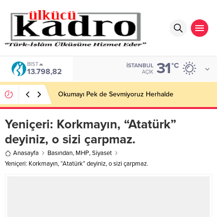
31
BIST
°C
İSTANBUL
13.798,82
AÇIK
Okumayı Pek de Sevmiyoruz Herhalde
Yeniçeri: Korkmayın, “Atatürk”
deyiniz, o sizi çarpmaz.
Anasayfa
Basından
,
MHP
,
Siyaset
Yeniçeri: Korkmayın, “Atatürk” deyiniz, o sizi çarpmaz.