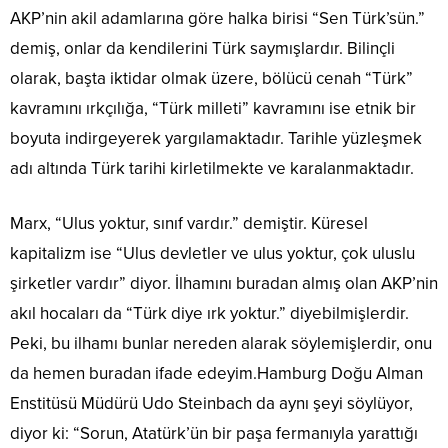
AKP’nin akil adamlarına göre halka birisi “Sen Türk’sün.”
demiş, onlar da kendilerini Türk saymışlardır. Bilinçli
olarak, başta iktidar olmak üzere, bölücü cenah “Türk”
kavramını ırkçılığa, “Türk milleti” kavramını ise etnik bir
boyuta indirgeyerek yargılamaktadır. Tarihle yüzleşmek
adı altında Türk tarihi kirletilmekte ve karalanmaktadır.
Marx, “Ulus yoktur, sınıf vardır.” demiştir. Küresel
kapitalizm ise “Ulus devletler ve ulus yoktur, çok uluslu
şirketler vardır” diyor. İlhamını buradan almış olan AKP’nin
akıl hocaları da “Türk diye ırk yoktur.” diyebilmişlerdir.
Peki, bu ilhamı bunlar nereden alarak söylemişlerdir, onu
da hemen buradan ifade edeyim.Hamburg Doğu Alman
Enstitüsü Müdürü Udo Steinbach da aynı şeyi söylüyor,
diyor ki: “Sorun, Atatürk’ün bir paşa fermanıyla yarattığı