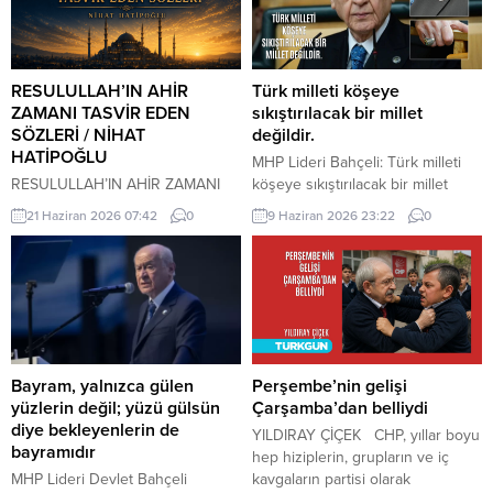
RESULULLAH’IN AHİR
Türk milleti köşeye
ZAMANI TASVİR EDEN
sıkıştırılacak bir millet
SÖZLERİ / NİHAT
değildir.
HATİPOĞLU
MHP Lideri Bahçeli: Türk milleti
RESULULLAH’IN AHİR ZAMANI
köşeye sıkıştırılacak bir millet
TASVİR EDEN SÖZLERİ İnsanlar
değildir. Türk milleti, karşısına
21 Haziran 2026 07:42
0
9 Haziran 2026 23:22
0
heveslerine uyacaklar, zan ile
yedi düvel de dizilse tarih
hükmedilecek. Bilinmeyen
sahnesinden silinecek bir millet
konularda insanlar konuşacaklar.
değildir. Türkiye, ham hayaller
Cehalet, dini bilmemek
kurulup çizilen haritaların
çoğalacak. Çocuk istenmeyecek.
kenarına sıkıştırılacak, eline bir
Dostluk azalacak. Dost dosta
avuç toprak verilip denizlerinden
güvenmeyecek. İnsanlar bir
koparılacak bir ülke değildir.
araya toplandıklarında, içlerinde
Devlet Bahçeli MHP TBMM Grup
Bayram, yalnızca gülen
Perşembe’nin gelişi
Allah’tan korkan bulunmadığı
Toplantısı’nda Türkiye’nin
yüzlerin değil; yüzü gülsün
Çarşamba’dan belliydi
zaman kıyamet yakındır. Kıyamet
gündemine ve...
diye bekleyenlerin de
YILDIRAY ÇİÇEK CHP, yıllar boyu
kopmadan önce yıldızların etkili
bayramıdır
hep hiziplerin, grupların ve iç
olduğuna inanılacak, kader inkâr
MHP Lideri Devlet Bahçeli
kavgaların partisi olarak
edilecek. Kıyamet...