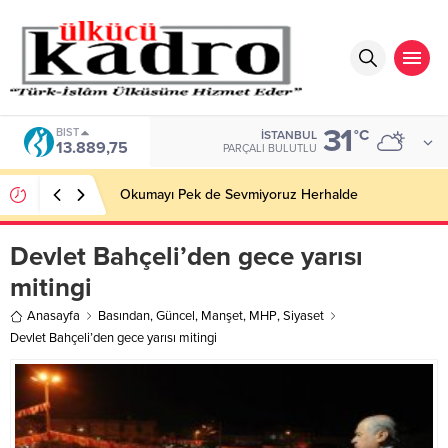
31
BIST
°C
İSTANBUL
13.889,75
PARÇALI BULUTLU
Okumayı Pek de Sevmiyoruz Herhalde
Devlet Bahçeli’den gece yarısı
mitingi
Anasayfa
Basından
,
Güncel
,
Manşet
,
MHP
,
Siyaset
Devlet Bahçeli’den gece yarısı mitingi