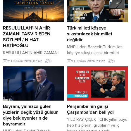
RESULULLAH’IN AHİR
Türk milleti köşeye
ZAMANI TASVİR EDEN
sıkıştırılacak bir millet
SÖZLERİ / NİHAT
değildir.
HATİPOĞLU
MHP Lideri Bahçeli: Türk milleti
RESULULLAH’IN AHİR ZAMANI
köşeye sıkıştırılacak bir millet
TASVİR EDEN SÖZLERİ İnsanlar
değildir. Türk milleti, karşısına
21 Haziran 2026 07:42
0
9 Haziran 2026 23:22
0
heveslerine uyacaklar, zan ile
yedi düvel de dizilse tarih
hükmedilecek. Bilinmeyen
sahnesinden silinecek bir millet
konularda insanlar konuşacaklar.
değildir. Türkiye, ham hayaller
Cehalet, dini bilmemek
kurulup çizilen haritaların
çoğalacak. Çocuk istenmeyecek.
kenarına sıkıştırılacak, eline bir
Dostluk azalacak. Dost dosta
avuç toprak verilip denizlerinden
güvenmeyecek. İnsanlar bir
koparılacak bir ülke değildir.
araya toplandıklarında, içlerinde
Devlet Bahçeli MHP TBMM Grup
Bayram, yalnızca gülen
Perşembe’nin gelişi
Allah’tan korkan bulunmadığı
Toplantısı’nda Türkiye’nin
yüzlerin değil; yüzü gülsün
Çarşamba’dan belliydi
zaman kıyamet yakındır. Kıyamet
gündemine ve...
diye bekleyenlerin de
YILDIRAY ÇİÇEK CHP, yıllar boyu
kopmadan önce yıldızların etkili
bayramıdır
hep hiziplerin, grupların ve iç
olduğuna inanılacak, kader inkâr