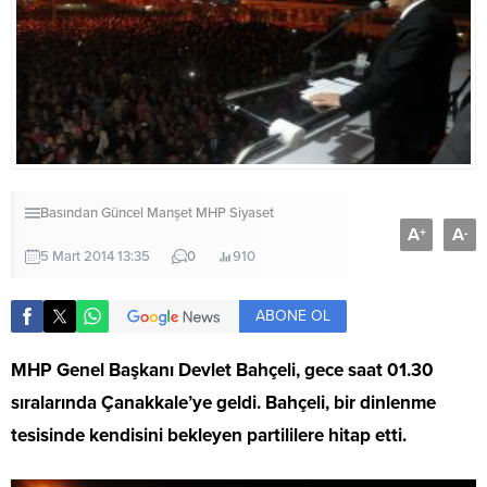
Basından
Güncel
Manşet
MHP
Siyaset
A
A
+
-
5 Mart 2014 13:35
0
910
ABONE OL
MHP Genel Başkanı Devlet Bahçeli, gece saat 01.30
sıralarında Çanakkale’ye geldi. Bahçeli, bir dinlenme
tesisinde kendisini bekleyen partililere hitap etti.