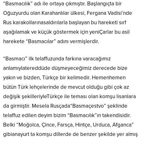
“Basmacılık” adı ile ortaya çıkmıştır. Başlangıçta bir
Oğuzyurdu olan Karahanlılar ülkesi, Fergana Vadisi’nde
Rus karakollarınasaldırılarla başlayan bu hareketi sırf
aşağılamak ve küçük göstermek için yeniÇarlar bu asil
harekete “Basmacılar” adını vermişlerdir.
“Basmacı” ilk telaffuzunda farkına varacağımız
anlamıylatereddüde düşmeyeceğimiz derecede bize
yakın ve bizden, Türkçe bir kelimedir. Hemenhemen
bütün Türk lehçelerinde de mevcut olduğu gibi çok az
değişik şekilleriyleTürkçe ile teması olan komşu lisanlara
da girmiştir. Mesela Rusçada“Basmaçestvo” şeklinde
telaffuz edilen deyim bizim “Basmacılık”ın takendisidir.
Belki “Moğolca, Çince, Farsça, Hintçe, Urduca, Afganca”
gibianayurt ta komşu dillerde de benzer şekilde yer almış