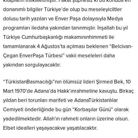
kitapların intikaletmiştir. Fakat şüphesiz ki bu konuda en
donanımlı bilgiler Türkiye’de olup bu meseleyiciltler
dolusu tarih yazıları ve Enver Paşa dolayısıyla Medya
programları iledaha yakından tanınmıştır. İnşallah bu yıl
Türkiye Cumhurbaşkanlığı makamınınhimmeti ile
tamamlanarak 4 Ağustos’ta açılması beklenen “Belcivan-
Çegan EnverPaşa Türbesi” vakii meseleleri daha
yakından sorgulayacaktır.
“TürkistanBasmacılığı”nın ölümsüz lideri Şirmed Bek, 10
Mart 1970’de Adana’da Hakk’ınrahmetine kavuştu. Birkaç
yıldan beri torunları marifeti ve AdanaTürkistanlılar
Cemiyeti önderliğinde bu gün “Korbaşılar Günü” olarak
yadedilmektedir. Allah’ın rahmeti onların üzerine olsun.
Elbet idealleri yaşayacakve yaşatılacaktır.