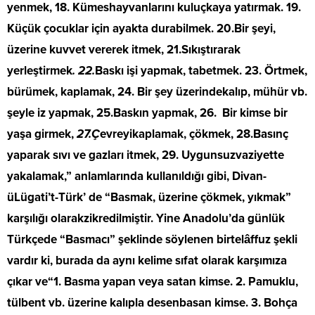
yenmek, 18. Kümeshayvanlarını kuluçkaya yatırmak. 19.
Küçük çocuklar için ayakta durabilmek. 20.Bir şeyi,
üzerine kuvvet vererek itmek, 21.Sıkıştırarak
yerleştirmek
. 22.
Baskı işi yapmak, tabetmek. 23. Örtmek,
bürümek, kaplamak, 24. Bir şey üzerindekalıp, mühür vb.
şeyle iz yapmak, 25.Baskın yapmak, 26.
Bir kimse bir
yaşa girmek,
27.Ç
evreyikaplamak, çökmek, 28.Basınç
yaparak sıvı ve gazları itmek, 29. Uygunsuzvaziyette
yakalamak,” anlamlarında kullanıldığı gibi, Divan-
üLügati’t-Türk’ de “Basmak, üzerine çökmek, yıkmak”
karşılığı olarakzikredilmiştir. Yine Anadolu’da günlük
Türkçede “Basmacı” şeklinde söylenen birtelâffuz şekli
vardır ki, burada da aynı kelime sıfat olarak karşımıza
çıkar ve“1. Basma yapan veya satan kimse. 2. Pamuklu,
tülbent vb. üzerine kalıpla desenbasan kimse. 3. Bohça