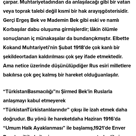
çarpar. Muhtariyetadından da anlaşılacağı gibi bir vatan
veya toprak talebi değil kısmi bir hak arayışgösterisidir.
Gerçi Ergeş Bek ve Mademin Bek gibi eski ve namlı
Korbaşılar dabu oluşuma girmişlerdir; lâkin ölümle
sonuçlanan iç münakaşalar da bundançıkmıştır. Elbette
Kokand Muhtariyeti’nin Şubat 1918’de çok kanlı bir
şekildeortadan kaldırılması çok şey ifade etmektedir.
Ama netice üzerinde düşünülüpdiğer Rus esiri milletlere
bakılırsa çok geç kalmış bir hareket olduğuanlaşılır.
“TürkistanBasmacılığı”nı Şirmed Bek’in Ruslarla
anlaşmayı kabul etmeyerek
“TürkistanTürkistanlılarındır” çıkışı ile izah etmek daha
doğrudur. Bu yönü ile hareketdaha Haziran 1916’da
“Umum Halk Ayaklanması” ile başlamış,1921’de Enver