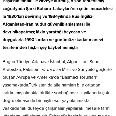
Paşa’nıniltihakı ile zirveye vurmuş, o son terkedilmiş
coğrafyada Şarki Buhara Lakayları’nın çetin mücadelesi
le 1930’ları devirmiş ve 1934yılında Rus-İngiliz-
Afganistan-İran hudut güvenlik anlaşması ile
devrinikapatmış; lâkin yarattığı heyecan ve
duygularla 1990’lardan ve günümüze kadar manevi
tesirlerinden hiçbir şey kaybetmemiştir
Bugün Türkiye-Adanave İstanbul, Afganistan, Suudi
Arabistan, Pakistan, az da olsa Mısır ve Suriyeile göçlerle
oluşan Avrupa ve Amerika’da “Basmacı Torunları”
yaşamaktadır.Türkistan’da aile namları bile ortadan
kaldırılmış olmakla birlikte sonbağımsızlık yıllarında çok
doğru olmasa da bir hayli eser yayınlanmakta
veakademik düzeyde çalışmalar yapılarak, mesele tarih