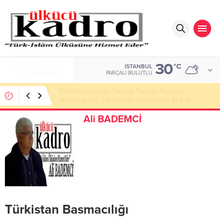
30
ALTIN
°C
İSTANBUL
6.635,91
PARÇALI BULUTLU
Öyle İnsanlarımız Var Ki Çok Şaşkın
Ali BADEMCİ
Türkistan Basmacılığı