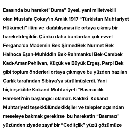
Esasında bu hareket”Duma” üyesi, yani milletvekili
olan Mustafa Çokay’ın Aralık 1917 “Türkistan Muhtariyet
Hükümeti” ilânı ve dağıtılışması ile ortaya çıkmış bir
hareketdeğildir. Çünkü daha bunlardan çok evvel
Fergana’da Mademin Bek-ŞirmedBek-Nurmet Bek-
Halhoca Eşan-Muhiddin Bek-Rahmankul Bek-Canıbek
Kadı-AmanPehlivan, Küçük ve Büyük Ergeş, Parpi Bek
gibi toplum önderleri ortaya çıkmışve bu yüzden bazıları
Çarlık tarafından Sibirya’ya sürülmüşlerdi. Yani
hiçbirşekilde Kokand Muhtariyeti “Basmacılık
Hareketi’nin başlangıcı olamaz. Kaldıki Kokand
Muhtariyeti teşekkülündekikişiler ve talepler açısından
meseleye bakmak gerekirse bu hareketin “Basmacı”
yüzünden ziyade zayıf bir “Ceditçlik” yüzü gözümüze