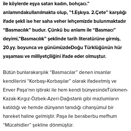
ile köylerde eşya satan kadın, bohçacı.”
anlamındakullanılmakta olup, ”1.Eşkıya. 2.Çete” karşılığı
ifade şekli ise her saha veher lehçemizde bulunmaktadır
“Basmacılık” budur. Çünkü bu anlamı ile “Basmacı”
deyimi,”Basmacılık” şeklinde tarih literatürüne girmiş,
20.yy. boyunca ve günümüzdeDoğu Türklüğünün hür
yaşaması ve milliyetçiliğini ifade eder olmuştur.
Bütün bunlarakarşılık “Basmacılar” denen insanlar
kendilerini “Korbaşı-Korbaşılar” olarak ifadeetmiş ve
Enver Paşa’nın iştiraki ile hem kendi bünyesindeTürkmen-
Kazak-Kırgız-Özbek-Azeri-Dağıstanlı gibi mazlumların
katıldığı ve hemde dünyanın tanıdığı cihanşümul bir
hareket haline gelmiştir. Paşa ile beraberbu mefhum
“Mücahidler” şekline dönmüştür.