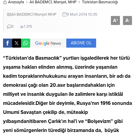
Anasayfa
Ali BADEMCİ
,
Manşet
,
MHP
Türkistan Basmacılığı
Ali BADEMCİ
Manşet
MHP
9 Mart 2014 10:35
A
A
+
-
0
1.315
ABONE OL
“Türkistan’da Basmacılık” yurtları işgaledilerek her türlü
yaşama hakları elinden alınmış, üzerinde yaşanılan
kadim topraklarınhukukunu arayan insanların, bir adı da
demokrasi çağı olan 20.asır başlarındahakları için
milliyet ve insanlık duyguları ile zalimlere karşı istiklâl
mücadelesidir.Diğer bir deyimle, Rusya’nın 1916 sonunda
Umumi Savaştan çekilip de, müteakip
yılbaşındanitibaren Çarlık’ın hal’i ve “Bolşevizm” gibi
yeni sömürgenlerin türediği birzamanda da, büyük