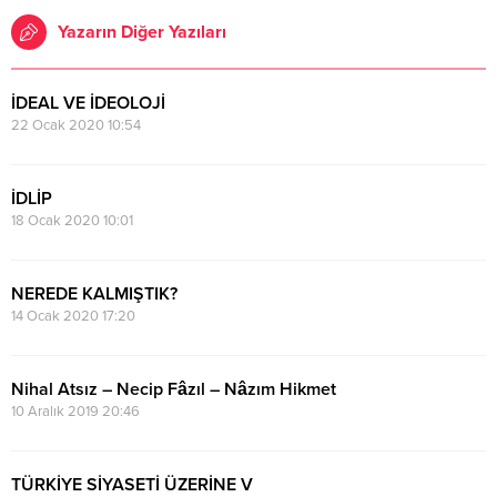
Yazarın Diğer Yazıları
İDEAL VE İDEOLOJİ
22 Ocak 2020 10:54
İDLİP
18 Ocak 2020 10:01
NEREDE KALMIŞTIK?
14 Ocak 2020 17:20
Nihal Atsız – Necip Fâzıl – Nâzım Hikmet
10 Aralık 2019 20:46
TÜRKİYE SİYASETİ ÜZERİNE V