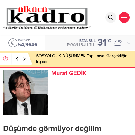
31
EURO
°C
İSTANBUL
54,9646
PARÇALI BULUTLU
SOSYOLOJİK DÜŞÜNMEK Toplumsal Gerçekliğin
İnşası
Murat GEDİK
Düşümde görmüyor değilim