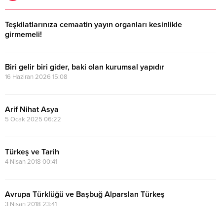
Teşkilatlarınıza cemaatin yayın organları kesinlikle
girmemeli!
15 Temmuz 2026 10:23
Biri gelir biri gider, baki olan kurumsal yapıdır
16 Haziran 2026 15:08
Arif Nihat Asya
5 Ocak 2025 06:22
Türkeş ve Tarih
4 Nisan 2018 00:41
Avrupa Türklüğü ve Başbuğ Alparslan Türkeş
3 Nisan 2018 23:41