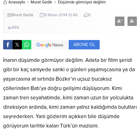
Anasayfa
Murat Gedik
Düşümde görmüyor değilim
Murat Gedik
9 Nisan 2014 12:43
0
A
A
+
-
969
ABONE OL
İnanın düşümde görmüyor değilim. Adeta bir filim şeridi
gibi bir kaç saniyede sanki o günleri yaşamışcasına ya da
yaşarcasına at sırtında Bozkır’ın uçsuz bucaksız
çöllerinden Batı’ya doğru gelişimi düşlüyorum. Kimi
zaman tren seyahatimde, kimi zaman uzun bir yolculukta
direksiyon ardında, kimi zaman yalnız kaldığımda bulutları
seyrederken. Yani gözlerim açıkken bile düşümde
görüyorum tarihte kalan Türk’ün mazisini.