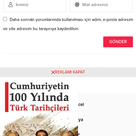
Daha sonraki yorumlarımda kullanılması için adım, e-posta adresim
ve site adresim bu tarayıcıya kaydedilsin.
Henüz yorum yapılmamış. İlk yorumu yukarıdaki form
REKLAMI KAPAT
aracılığıyla siz yapabilirsiniz.
Anasayfa
Güncel
Siyaset
Dünya
Spor
MHP