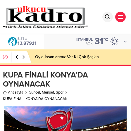
31
BIST
°C
İSTANBUL
13.879,11
AÇIK
Öyle İnsanlarımız Var Ki Çok Şaşkın
KUPA FİNALİ KONYA’DA
OYNANACAK
Anasayfa
Güncel
,
Manşet
,
Spor
KUPA FİNALİ KONYA’DA OYNANACAK