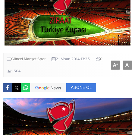
Güncel
Manşet
Spor
21 Nisan 2014 13:25
0
A
A
+
-
1.504
ABONE OL