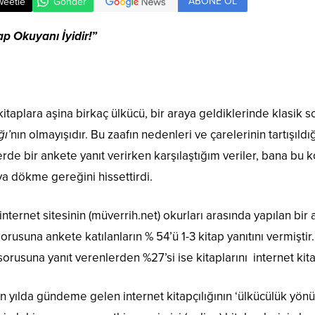
ABONE OL
weetle
Gönder
p Okuyanı İyidir!”
 kitaplara aşina birkaç ülkücü, bir araya geldiklerinde klasik 
ı’
nın olmayışıdır. Bu zaafın nedenleri ve çarelerinin tartışıld
rde bir ankete yanıt verirken karşılaştığım veriler, bana bu
a dökme gereğini hissettirdi.
bir internet sitesinin (müverrih.net) okurları arasında yapılan b
orusuna ankete katılanların % 54’ü 1-3 kitap yanıtını vermiştir.
orusuna yanıt verenlerden %27’si ise kitaplarını internet kitab
on yılda gündeme gelen internet kitapçılığının ‘ülkücülük y