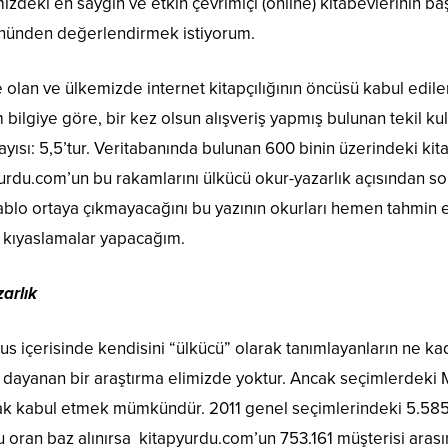
izdeki en saygın ve etkin çevrimiçi (online) kitabevlerinin b
önünden değerlendirmek istiyorum.
te olan ve ülkemizde internet kitapçılığının öncüsü kabul edi
 bilgiye göre, bir kez olsun alışveriş yapmış bulunan tekil kull
ayısı: 5,5’tur. Veritabanında bulunan 600 binin üzerindeki kita
urdu.com’un bu rakamlarını ülkücü okur-yazarlık açısından s
ablo ortaya çıkmayacağını bu yazının okurları hemen tahmin ed
ı kıyaslamalar yapacağım.
arlık
s içerisinde kendisini “ülkücü” olarak tanımlayanların ne kad
a dayanan bir araştırma elimizde yoktur. Ancak seçimlerdeki
rak kabul etmek mümkündür. 2011 genel seçimlerindeki 5.585.
Bu oran baz alınırsa kitapyurdu.com’un 753.161 müşterisi arası