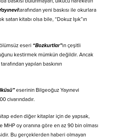
sada baskısı bulunmayan, ülkücü hareketin
Yayınevi
tarafından yeni baskısı ile okurlara
k satan kitabı olsa bile, “Dokuz Işık”ın
 ölümsüz eseri
“Bozkurtlar”
ın çeşitli
 olduğunu kestirmek mümkün değildir. Ancak
at tarafından yapılan baskının
lküsü”
eserinin Bilgeoğuz Yayınevi
500 civarındadır.
itap eden diğer kitaplar için de yapsak,
de MHP oy oranına göre en az 90 bin olması
sidir. Bu gerçeklerden haberi olmayan