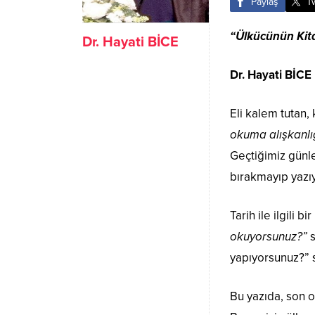
Paylaş
T
“Ülkücünün Kita
Dr. Hayati BİCE
Dr. Hayati BİCE
Eli kalem tutan,
okuma alışkanlığ
Geçtiğimiz günle
bırakmayıp yazıy
Tarih ile ilgili 
okuyorsunuz?”
s
yapıyorsunuz?” s
Bu yazıda, son 