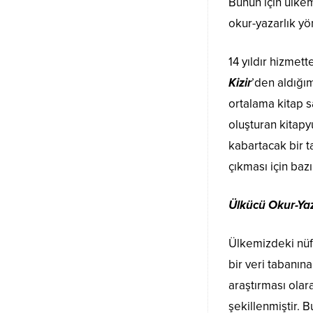
Bunun için ülkem
okur-yazarlık y
14 yıldır hizmet
Kizir
’den aldığım
ortalama kitap s
oluşturan kitapy
kabartacak bir t
çıkması için baz
Ülkücü Okur-Yaz
Ülkemizdeki nüfu
bir veri tabanın
araştırması ola
şekillenmiştir. 