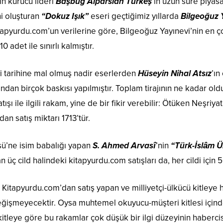
n kurucu lideri
Başbuğ Alparslan Türkeş
’in uzun süre piya
i oluşturan
“Dokuz Işık”
eseri geçtiğimiz yıllarda
Bilgeoğuz 
Kitapyurdu.com’un verilerine göre, Bilgeoğuz Yayınevi’nin en ço
0 adet ile sınırlı kalmıştır.
iği tarihine mal olmuş nadir eserlerden
Hüseyin Nihal Atsız
’ın
fından birçok baskısı yapılmıştır. Toplam tirajının ne kadar
tışı ile ilgili rakam, yine de bir fikir verebilir: Ötüken Neşriy
an satış miktarı 1713’tür.
sü’ne isim babalığı yapan
S. Ahmed Arvasî
’nin
“Türk-İslâm Ü
n üç cild halindeki kitapyurdu.com satışları da, her cildi için 
 Kitapyurdu.com’dan satış yapan ve milliyetçi-ülkücü kitleye h
eğişmeyecektir. Oysa muhtemel okuyucu-müşteri kitlesi için
itleye göre bu rakamlar çok düşük bir ilgi düzeyinin haberci