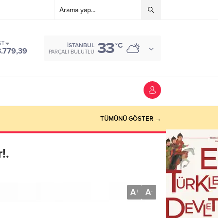
33
ST
°C
İSTANBUL
3.779,39
PARÇALI BULUTLU
TÜMÜNÜ GÖSTER →
!.
A
A
+
-