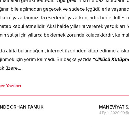
lmamaları gerekmektedir.
“Ağır gelir”
fikri ile bazı kitapları
ğının bile açılmadan geçecek ve sadece içgüdülerle yaşanacak 
kücü yazarlarımız da eserlerini yazarken, artık hedef kitlesi o
tab kabul etmelidir. Aksi halde yıllarını vererek yazdıkları
“
nın satışı için yıllarca beklemek zorunda kalacaklardır, kalmak
da atıfta bulunduğum, internet üzerinden kitap edinme alışkan
inmek için yerim kalmadı. Bir başka yazıda
“Ülkücü Kütüph
mak üzere…
er Yazıları
İ’NDE ORHAN PAMUK
MANEVİYAT S
4 Eylül 2020 09:5