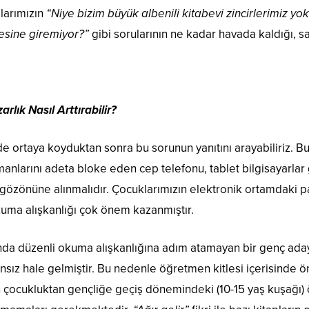
şlarımızın
“Niye bizim büyük albenili kitabevi zincirlerimiz yok
tesine giremiyor?”
gibi sorularının ne kadar havada kaldığı, sa
rlık Nasıl Arttırabilir?
e ortaya koyduktan sonra bu sorunun yanıtını arayabiliriz. Bun
nlarını adeta bloke eden cep telefonu, tablet bilgisayarlar gi
 gözönüne alınmalıdır. Çocuklarımızın elektronik ortamdaki 
ma alışkanlığı çok önem kazanmıştır.
da düzenli okuma alışkanlığına adım atamayan bir genç adayı
ız hale gelmiştir. Bu nedenle öğretmen kitlesi içerisinde ön
n çocukluktan gençliğe geçiş dönemindeki (10-15 yaş kuşağı) öğ