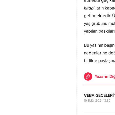
etmekte geç ka
kitap
”ların kapa
getirmektedir. Ül
yaş grubunu muha
yapılan baskıları
Bu yazının başın
nedenlerine değ
birlikte paylaş
Yazarın Diğ
VEBA GECELER
19 Eylül 2021 13:32