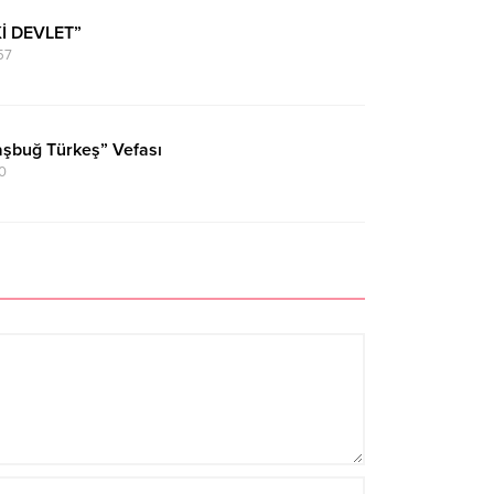
Kİ DEVLET”
57
şbuğ Türkeş” Vefası
0