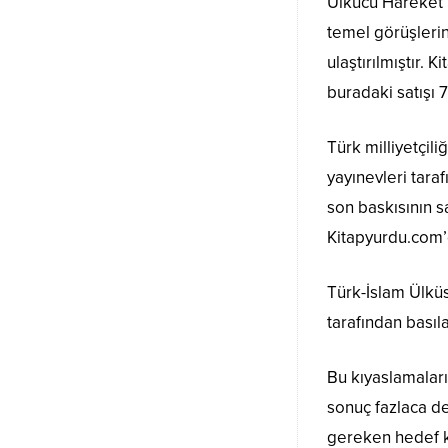
Ülkücü Hareket’i
temel görüşlerin
ulaştırılmıştır. 
buradaki satışı 71
Türk milliyetçil
yayınevleri tara
son baskısının sa
Kitapyurdu.com’d
Türk-İslam Ülkü
tarafından basıla
Bu kıyaslamaları
sonuç fazlaca d
gereken hedef k