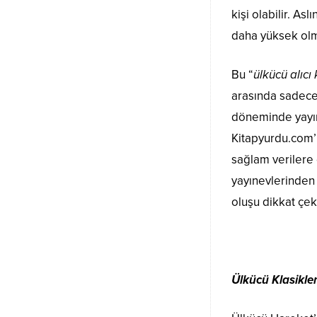
kişi olabilir. A
daha yüksek olma
Bu “
ülkücü alıcı 
arasında sadece 
döneminde yayın
Kitapyurdu.com’u
sağlam verilere 
yayınevlerinden 
oluşu dikkat çeki
Ülkücü Klasikl