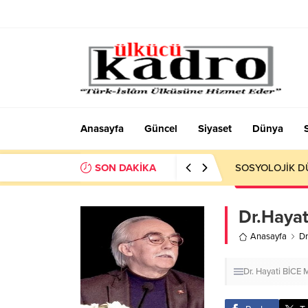
Anasayfa
Güncel
Siyaset
Dünya
SON DAKİKA
Okumayı Pek de
Dr.Hayat
Anasayfa
Dr
Dr. Hayati BİCE
M