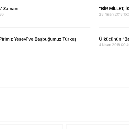
k’ Zamanı
“BİR MİLLET, İ
36
28 Nisan 2018 16:
 Pîrimiz Yesevî ve Başbuğumuz Türkeş
Ülkücünün “Ba
4 Nisan 2018 00:4