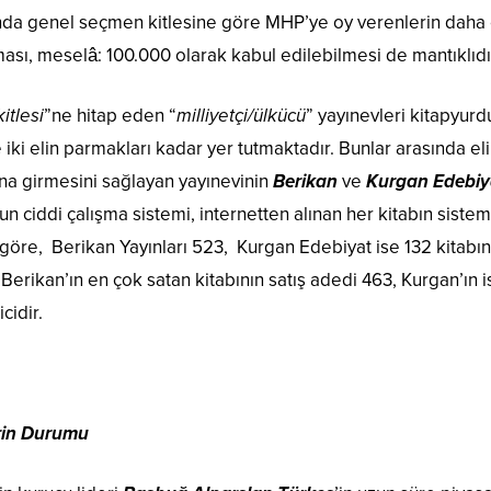
slında genel seçmen kitlesine göre MHP’ye oy verenlerin daha e
sı, meselâ: 100.000 olarak kabul edilebilmesi de mantıklıdı
kitlesi
”ne hitap eden “
milliyetçi/ülkücü
” yayınevleri kitapyur
iki elin parmakları kadar yer tutmaktadır. Bunlar arasında el
a girmesini sağlayan yayınevinin
Berikan
ve
Kurgan Edebiy
n ciddi çalışma sistemi, internetten alınan her kitabın sist
göre, Berikan Yayınları 523, Kurgan Edebiyat ise 132 kitabı
Berikan’ın en çok satan kitabının satış adedi 463, Kurgan’ın i
cidir.
erin Durumu