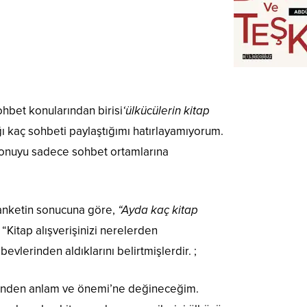
sohbet konularından birisi
‘ülkücülerin kitap
ığı kaç sohbeti paylaştığımı hatırlayamıyorum.
 konuyu sadece sohbet ortamlarına
ir anketin sonucuna göre,
“Ayda kaç kitap
 “Kitap alışverişinizi nerelerden
evlerinden aldıklarını belirtmişlerdir. ;
önünden anlam ve önemi’ne değineceğim.