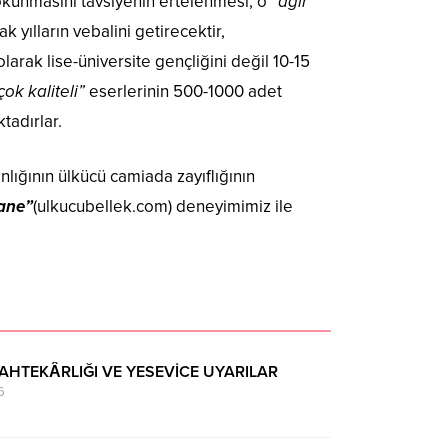
n okunmasını tavsiyenin ertelenmesi, o “
ağır
yılların vebalini getirecektir,
larak lise-üniversite gençliğini değil 10-15
çok kaliteli”
eserlerinin 500-1000 adet
tadırlar.
lığının ülkücü camiada zayıflığının
ane”
(ulkucubellek.com) deneyimimiz ile
AHTEKÂRLIĞI VE YESEVİCE UYARILAR
6