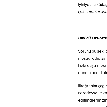
iyiniyetli ülküda
çok satanlar lis
Ülkücü Okur-Yaza
Sorunu bu şekild
meşgul edip zama
hızla düşürmesi
dönemindeki oku
İlköğrenim çağın
neredeyse imkans
eğitimcilerimizi