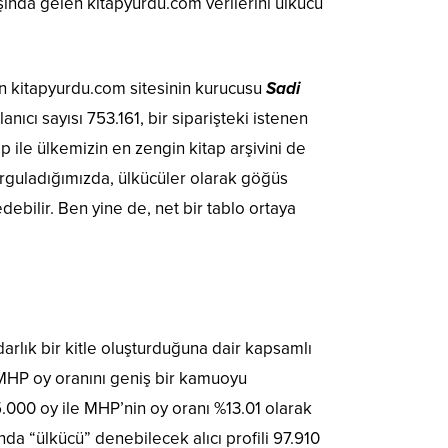
aşında gelen kitapyurdu.com verilerini ülkücü
len kitapyurdu.com sitesinin kurucusu
Sadi
anıcı sayısı 753.161, bir siparişteki istenen
p ile ülkemizin en zengin kitap arşivini de
orguladığımızda, ülkücüler olarak göğüs
ebilir. Ben yine de, net bir tablo ortaya
arlık bir kitle oluşturduğuna dair kapsamlı
 MHP oy oranını geniş bir kamuoyu
000 oy ile MHP’nin oy oranı %13.01 olarak
nda “ülkücü” denebilecek alıcı profili 97.910