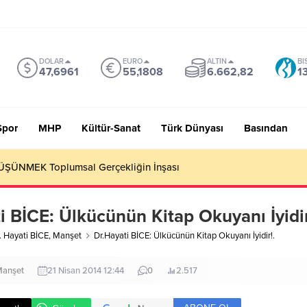
DOLAR
EURO
ALTIN
BI
47,6961
55,1808
6.662,82
1
Spor
MHP
Kültür-Sanat
Türk Dünyası
Basından
 Sevmiyoruz Herhalde
i BİCE: Ülkücünün Kitap Okuyanı İyidir
. Hayati BİCE
,
Manşet
Dr.Hayati BİCE: Ülkücünün Kitap Okuyanı İyidir!.
anşet
21 Nisan 2014 12:44
0
2.517