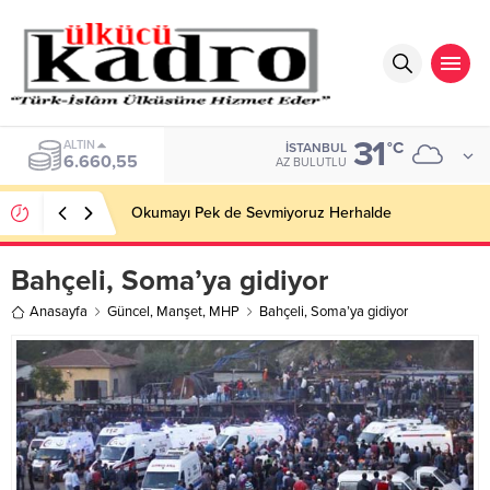
31
BIST
°C
İSTANBUL
13.779,39
AZ BULUTLU
Okumayı Pek de Sevmiyoruz Herhalde
Bahçeli, Soma’ya gidiyor
Anasayfa
Güncel
,
Manşet
,
MHP
Bahçeli, Soma’ya gidiyor