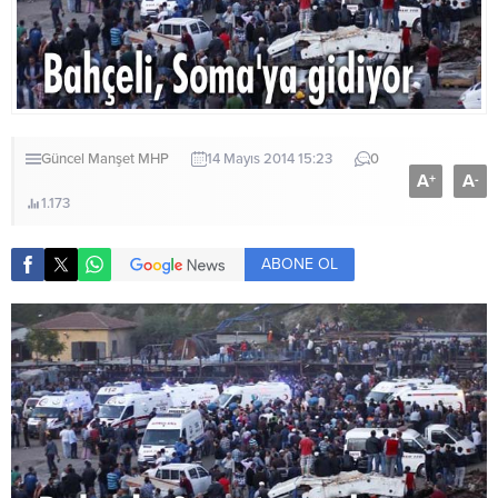
Güncel
Manşet
MHP
14 Mayıs 2014 15:23
0
A
A
+
-
1.173
ABONE OL