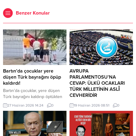
Benzer Konular
Bartın’da çocuklar yere
AVRUPA
düşen Türk bayrağını öpüp
PARLAMENTOSU’NA
kaldırdı!
CEVAP: ÜLKÜ OCAKLARI
TÜRK MİLLETİNİN ASLÎ
Bartın’da çocuklar, yere düşen
CEVHERİDİR
Türk bayrağını kaldırıp öptükten
sonra gelen itfaiye ekiplerinin de
MHP milletvekili Prof. Dr. İlyas
27 Haziran 2026 14:24
0
19 Haziran 2026 08:51
0
yardımıyla göndere çekti. O anlar
Topsakal AB parlamentosuna
cep telefonu kamerası tarafından
cevap verdi: Avrupa
kaydedildi. Yerden kaldırıp öptüler
Parlamentosu tarafından 17
Kemerköprü Mahallesi’nde dün
Haziran 2026 tarihinde kabul
akşam saatlerinde Cumhuriyet
edilen Türkiye Raporu, teknik bir