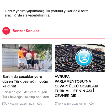
Henüz yorum yapılmamış. İlk yorumu yukarıdaki form
aracılığıyla siz yapabilirsiniz.
Benzer Konular
Bartın’da çocuklar yere
AVRUPA
düşen Türk bayrağını öpüp
PARLAMENTOSU’NA
kaldırdı!
CEVAP: ÜLKÜ OCAKLARI
TÜRK MİLLETİNİN ASLÎ
Bartın’da çocuklar, yere düşen
CEVHERİDİR
Türk bayrağını kaldırıp öptükten
sonra gelen itfaiye ekiplerinin de
MHP milletvekili Prof. Dr. İlyas
27 Haziran 2026 14:24
0
19 Haziran 2026 08:51
0
yardımıyla göndere çekti. O anlar
Topsakal AB parlamentosuna