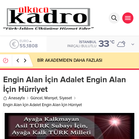
33
EURO
°C
İSTANBUL
55,1808
PARÇALI BULUTLU
BİR AKADEMİDEN DAHA FAZLASI
Engin Alan İçin Adalet Engin Alan
İçin Hürriyet
Anasayfa
Güncel
,
Manşet
,
Siyaset
Engin Alan İçin Adalet Engin Alan İçin Hürriyet