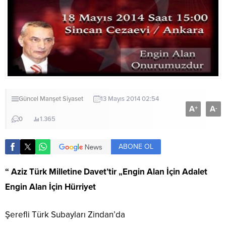
Güncel
Manşet
Siyaset
13 Mayıs 2014 02:54
A
A
+
-
0
1.365
ABONE OL
“ Aziz Türk Milletine Davet’tir „Engin Alan İçin Adalet
Engin Alan İçin Hürriyet
Şerefli Türk Subayları Zindan’da