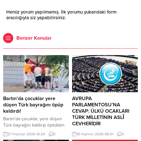
Henüz yorum yapılmamış. İlk yorumu yukarıdaki form
aracılığıyla siz yapabilirsiniz.
Benzer Konular
Bartın’da çocuklar yere
AVRUPA
düşen Türk bayrağını öpüp
PARLAMENTOSU’NA
kaldırdı!
CEVAP: ÜLKÜ OCAKLARI
TÜRK MİLLETİNİN ASLÎ
Bartın’da çocuklar, yere düşen
CEVHERİDİR
Türk bayrağını kaldırıp öptükten
sonra gelen itfaiye ekiplerinin de
MHP milletvekili Prof. Dr. İlyas
27 Haziran 2026 14:24
0
19 Haziran 2026 08:51
0
yardımıyla göndere çekti. O anlar
Topsakal AB parlamentosuna