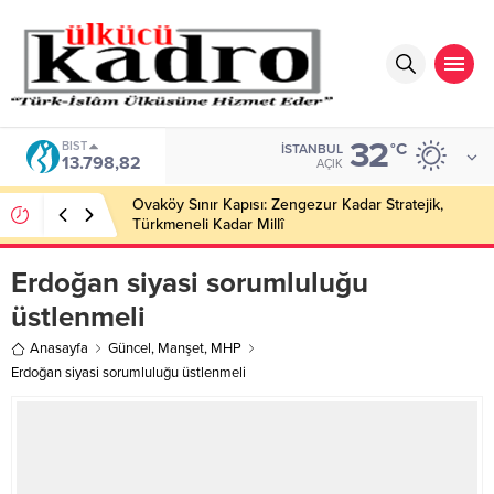
32
DOLAR
°C
İSTANBUL
47,5939
AÇIK
Kerkük üretim sahasında Türkiye Petrollerine
ortaklık verildi.
Erdoğan siyasi sorumluluğu
üstlenmeli
Anasayfa
Güncel
,
Manşet
,
MHP
Erdoğan siyasi sorumluluğu üstlenmeli