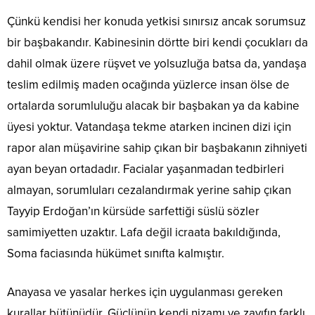
Çünkü kendisi her konuda yetkisi sınırsız ancak sorumsuz
bir başbakandır. Kabinesinin dörtte biri kendi çocukları da
dahil olmak üzere rüşvet ve yolsuzluğa batsa da, yandaşa
teslim edilmiş maden ocağında yüzlerce insan ölse de
ortalarda sorumluluğu alacak bir başbakan ya da kabine
üyesi yoktur. Vatandaşa tekme atarken incinen dizi için
rapor alan müşavirine sahip çıkan bir başbakanın zihniyeti
ayan beyan ortadadır. Facialar yaşanmadan tedbirleri
almayan, sorumluları cezalandırmak yerine sahip çıkan
Tayyip Erdoğan’ın kürsüde sarfettiği süslü sözler
samimiyetten uzaktır. Lafa değil icraata bakıldığında,
Soma faciasında hükümet sınıfta kalmıştır.
Anayasa ve yasalar herkes için uygulanması gereken
kurallar bütünüdür. Güçlünün kendi nizamı ve zayıfın farklı