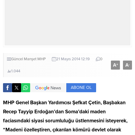
Güncel
Manşet
MHP
21 Mayıs 2014 12:19
0
A
A
+
-
1.044
ABONE OL
MHP Genel Başkan Yardımcısı Şefkat Çetin, Başbakan
Recep Tayyip Erdoğan’dan Soma’daki maden
faciasındaki siyasi sorumluluğu üstlenmesini isteyerek,
“Madeni özelleştiren, çıkarılan kömürü devlet olarak