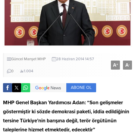
Güncel
Manşet
MHP
28 Haziran 2014 14:57
A
A
+
-
0
1.004
ABONE OL
MHP Genel Başkan Yardımcısı Adan: “Son gelişmeler
göstermiştir ki sözde demokrasi paketi, iddia edildiğinin
tersine Türkiye’nin barışına değil, terör örgütünün
taleplerine hizmet etmektedir, edecektir”