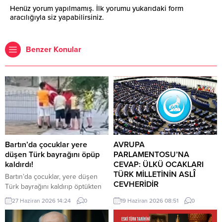
Henüz yorum yapılmamış. İlk yorumu yukarıdaki form
aracılığıyla siz yapabilirsiniz.
Benzer Konular
Bartın’da çocuklar yere
AVRUPA
düşen Türk bayrağını öpüp
PARLAMENTOSU’NA
kaldırdı!
CEVAP: ÜLKÜ OCAKLARI
TÜRK MİLLETİNİN ASLÎ
Bartın’da çocuklar, yere düşen
CEVHERİDİR
Türk bayrağını kaldırıp öptükten
sonra gelen itfaiye ekiplerinin de
MHP milletvekili Prof. Dr. İlyas
27 Haziran 2026 14:24
0
19 Haziran 2026 08:51
0
yardımıyla göndere çekti. O anlar
Topsakal AB parlamentosuna
cep telefonu kamerası tarafından
cevap verdi: Avrupa