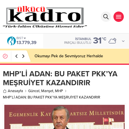
31
BIST
°C
İSTANBUL
13.779,39
PARÇALI BULUTLU
Okumayı Pek de Sevmiyoruz Herhalde
MHP’Lİ ADAN: BU PAKET PKK’YA
MEŞRUİYET KAZANDIRIR
Anasayfa
Güncel
,
Manşet
,
MHP
MHP’Lİ ADAN: BU PAKET PKK’YA MEŞRUİYET KAZANDIRIR