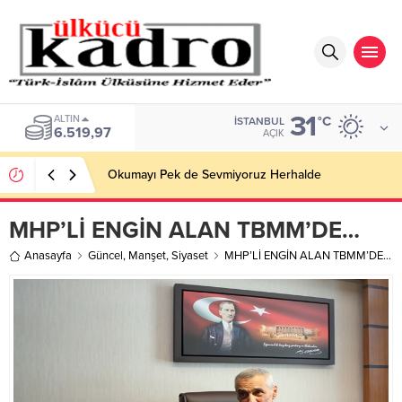
31
ALTIN
°C
İSTANBUL
6.519,97
AÇIK
Okumayı Pek de Sevmiyoruz Herhalde
MHP’Lİ ENGİN ALAN TBMM’DE…
Anasayfa
Güncel
,
Manşet
,
Siyaset
MHP’Lİ ENGİN ALAN TBMM’DE…