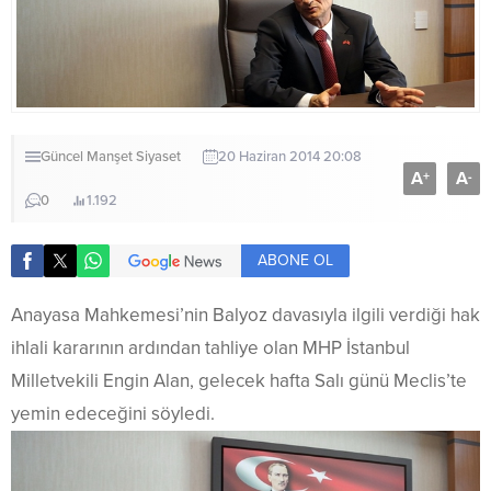
Güncel
Manşet
Siyaset
20 Haziran 2014 20:08
A
A
+
-
0
1.192
ABONE OL
Anayasa Mahkemesi’nin Balyoz davasıyla ilgili verdiği hak
ihlali kararının ardından tahliye olan MHP İstanbul
Milletvekili Engin Alan, gelecek hafta Salı günü Meclis’te
yemin edeceğini söyledi.