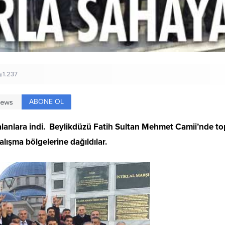
1.237
ABONE OL
, alanlara indi. Beylikdüzü Fatih Sultan Mehmet Camii’nde t
alışma bölgelerine dağıldılar.