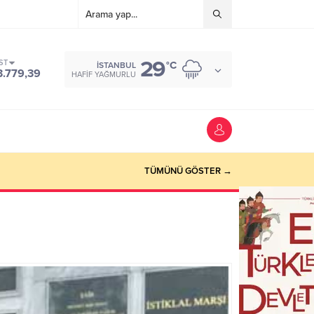
29
ST
°C
İSTANBUL
3.779,39
HAFIF YAĞMURLU
TÜMÜNÜ GÖSTER →