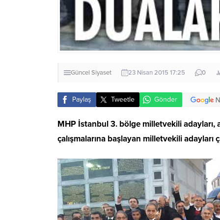
Güncel
Siyaset
23 Nisan 2015 17:25
0
Paylaş
Tweetle
Gönder
MHP İstanbul 3. bölge milletvekili adayları
çalışmalarına başlayan milletvekili adayları ç