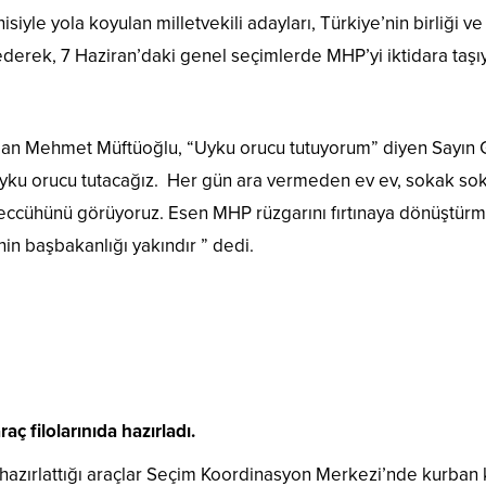
siyle yola koyulan milletvekili adayları, Türkiye’nin birliği ve
 ederek, 7 Haziran’daki genel seçimlerde MHP’yi iktidara taş
yapan Mehmet Müftüoğlu, “Uyku orucu tutuyorum” diyen Sayın 
 uyku orucu tutacağız. Her gün ara vermeden ev ev, sokak so
ccühünü görüyoruz. Esen MHP rüzgarını fırtınaya dönüştürme
nin başbakanlığı yakındır ” dedi.
aç filolarınıda hazırladı.
azırlattığı araçlar Seçim Koordinasyon Merkezi’nde kurban ke