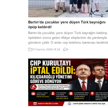
Bartın’da çocuklar yere düşen Türk bayrağını
öpüp kaldırdı!
Bartın’da çocuklar, yere düşen Türk bayrağını kaldırıp
öptükten sonra gelen itfaiye ekiplerinin de yardımıyla
göndere çekti. O anlar cep telefonu kamerası tarafın
kaydedildi. Yerden kaldırıp öptüler Kemerköprü
27 Haziran 2026 14:24
0
Mahallesi’nde dün akşam saatlerinde Cumhuriyet Park
içerisindeki direkte bulunan Türk bayrağı rüzgar
nedeniyle ipinin kopmasıyla yere düştü. Bu sırada par
oynayan çocuklar yere...