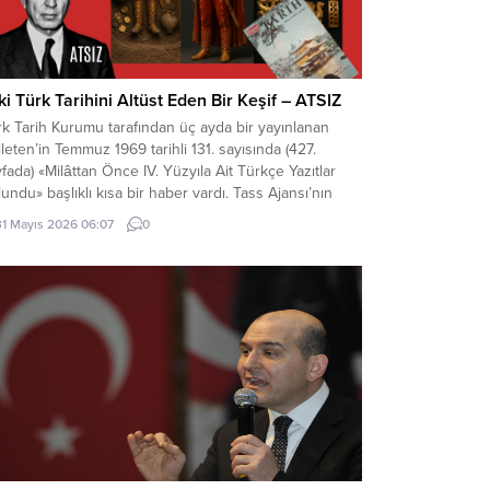
ki Türk Tarihini Altüst Eden Bir Keşif – ATSIZ
k Tarih Kurumu tarafından üç ayda bir yayınlanan
leten’in Temmuz 1969 tarihli 131. sayısında (427.
fada) «Milâttan Önce IV. Yüzyıla Ait Türkçe Yazıtlar
undu» başlıklı kısa bir haber vardı. Tass Ajansı’nın
a Ata kaynaklı bir haberinde, bu yazıtlarda yapılan
31 Mayıs 2026 06:07
0
elemelere göre, bunların Milât’tan Önce IV. Yüzyılda
dana getirildiği ve merkezi...