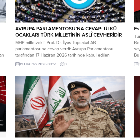
AVRUPA PARLAMENTOSU’NA CEVAP: ÜLKÜ
Es
OCAKLARI TÜRK MİLLETİNİN ASLÎ CEVHERİDİR
Tür
MHP milletvekili Prof. Dr. İlyas Topsakal AB
Bel
parlamentosuna cevap verdi: Avrupa Parlamentosu
say
dan
tarafından 17 Haziran 2026 tarihinde kabul edilen
Bul
Türkiye Raporu, teknik bir ilerleme belgesi olmaktan
Alm
19 Haziran 2026 08:51
0
ı
ziyade, Türkiye-AB ilişkilerinin gerilimli fay hatlarını
inc
derinleştiren ve Ankara’nın stratejik özerkliğini hedef
mey
kta
alan bir siyasi pozisyon belgesi niteliğindedir. Raporun
içeriği, Türkiye’nin iç siyasi dengelerine...