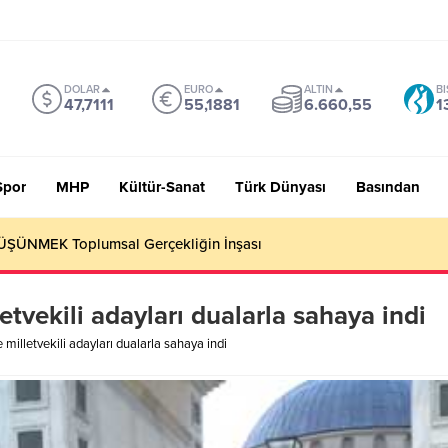
DOLAR
EURO
ALTIN
BI
47,7111
55,1881
6.660,55
1
Spor
MHP
Kültür-Sanat
Türk Dünyası
Basından
ŞÜNMEK Toplumsal Gerçekliğin İnşası
tvekili adayları dualarla sahaya indi
milletvekili adayları dualarla sahaya indi