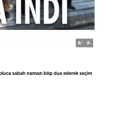
A
A
+
-
opluca sabah namazı kılıp dua ederek seçim