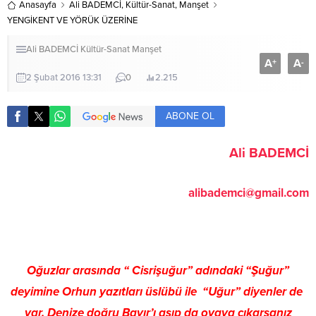
Anasayfa
Ali BADEMCİ
,
Kültür-Sanat
,
Manşet
YENGİKENT VE YÖRÜK ÜZERİNE
Ali BADEMCİ
Kültür-Sanat
Manşet
A
A
+
-
2 Şubat 2016 13:31
0
2.215
ABONE OL
Ali BADEMCİ
alibademci@gmail.com
Oğuzlar arasında “ Cisrişuğur” adındaki “Şuğur”
deyimine Orhun yazıtları üslübü ile “Uğur” diyenler de
var. Denize doğru Bayır’ı aşıp da ovaya çıkarsanız