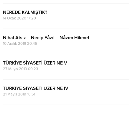
NEREDE KALMIŞTIK?
14 Ocak 2020 17:20
Nihal Atsız – Necip Fâzıl – Nâzım Hikmet
10 Aralık 2019 20:46
TÜRKİYE SİYASETİ ÜZERİNE V
27 Mayıs 2019 00:23
TÜRKİYE SİYASETİ ÜZERİNE IV
21 Mayıs 2019 16:51