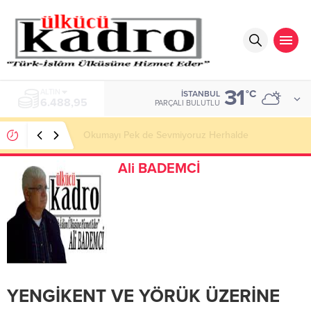
31
ALTIN
°C
İSTANBUL
6.488,95
PARÇALI BULUTLU
Okumayı Pek de Sevmiyoruz Herhalde
Ali BADEMCİ
YENGİKENT VE YÖRÜK ÜZERİNE