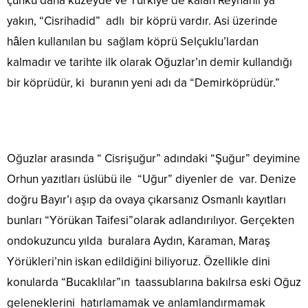
çünkü daha kuzeyde ve Türkiye’de kalan Reyhanlı’ya
yakın, “Cisrihadid” adlı bir köprü vardır. Asi üzerinde
hâlen kullanılan bu sağlam köprü Selçuklu’lardan
kalmadır ve tarihte ilk olarak Oğuzlar’ın demir kullandığı
bir köprüdür, ki buranın yeni adı da “Demirköprüdür.”
Oğuzlar arasında “ Cisrişuğur” adındaki “Şuğur” deyimine
Orhun yazıtları üslübü ile “Uğur” diyenler de var. Denize
doğru Bayır’ı aşıp da ovaya çıkarsanız Osmanlı kayıtları
bunları “Yörükan Taifesi”olarak adlandırılıyor. Gerçekten
ondokuzuncu yılda buralara Aydın, Karaman, Maraş
Yörükleri’nin iskan edildiğini biliyoruz. Özellikle dini
konularda “Bucaklılar”ın taassublarına bakılrsa eski Oğuz
geleneklerini hatırlamamak ve anlamlandırmamak