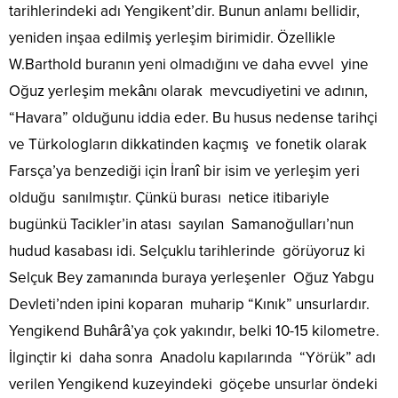
tarihlerindeki adı Yengikent’dir. Bunun anlamı bellidir,
yeniden inşaa edilmiş yerleşim birimidir. Özellikle
W.Barthold buranın yeni olmadığını ve daha evvel yine
Oğuz yerleşim mekânı olarak mevcudiyetini ve adının,
“Havara” olduğunu iddia eder. Bu husus nedense tarihçi
ve Türkologların dikkatinden kaçmış ve fonetik olarak
Farsça’ya benzediği için İranî bir isim ve yerleşim yeri
olduğu sanılmıştır. Çünkü burası netice itibariyle
bugünkü Tacikler’in atası sayılan Samanoğulları’nun
hudud kasabası idi. Selçuklu tarihlerinde görüyoruz ki
Selçuk Bey zamanında buraya yerleşenler Oğuz Yabgu
Devleti’nden ipini koparan muharip “Kınık” unsurlardır.
Yengikend Buhârâ’ya çok yakındır, belki 10-15 kilometre.
İlginçtir ki daha sonra Anadolu kapılarında “Yörük” adı
verilen Yengikend kuzeyindeki göçebe unsurlar öndeki