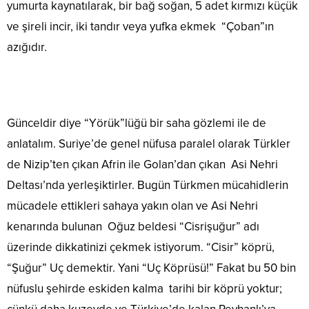
yumurta kaynatılarak, bir bağ soğan, 5 adet kırmızı küçük
ve şireli incir, iki tandır veya yufka ekmek “Çoban”ın
azığıdır.
Günceldir diye “Yörük”lüğü bir saha gözlemi ile de
anlatalım. Suriye’de genel nüfusa paralel olarak Türkler
de Nizip’ten çıkan Afrin ile Golan’dan çıkan Asi Nehri
Deltası’nda yerleşiktirler. Bugün Türkmen mücahidlerin
mücadele ettikleri sahaya yakın olan ve Asi Nehri
kenarında bulunan Oğuz beldesi “Cisrişuğur” adı
üzerinde dikkatinizi çekmek istiyorum. “Cisir” köprü,
“Şuğur” Uç demektir. Yani “Uç Köprüsü!” Fakat bu 50 bin
nüfuslu şehirde eskiden kalma tarihi bir köprü yoktur;