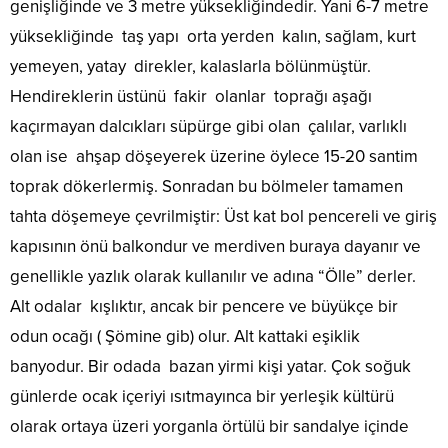
genişliğinde ve 3 metre yüksekliğindedir. Yani 6-7 metre
yüksekliğinde taş yapı orta yerden kalın, sağlam, kurt
yemeyen, yatay direkler, kalaslarla bölünmüştür.
Hendireklerin üstünü fakir olanlar toprağı aşağı
kaçırmayan dalcıkları süpürge gibi olan çalılar, varlıklı
olan ise ahşap döşeyerek üzerine öylece 15-20 santim
toprak dökerlermiş. Sonradan bu bölmeler tamamen
tahta döşemeye çevrilmiştir: Üst kat bol pencereli ve giriş
kapısının önü balkondur ve merdiven buraya dayanır ve
genellikle yazlık olarak kullanılır ve adına “Ölle” derler.
Alt odalar kışlıktır, ancak bir pencere ve büyükçe bir
odun ocağı ( Şömine gib) olur. Alt kattaki eşiklik
banyodur. Bir odada bazan yirmi kişi yatar. Çok soğuk
günlerde ocak içeriyi ısıtmayınca bir yerleşik kültürü
olarak ortaya üzeri yorganla örtülü bir sandalye içinde