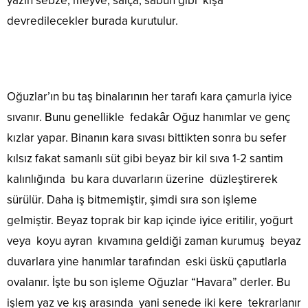
yazın sebze, meyve, salça, sabun gibi kışa
devredilecekler burada kurutulur.
Oğuzlar’ın bu taş binalarının her tarafı kara çamurla iyice
sıvanır. Bunu genellikle fedakâr Oğuz hanımlar ve genç
kızlar yapar. Binanın kara sıvası bittikten sonra bu sefer
kılsız fakat samanlı süt gibi beyaz bir kil sıva 1-2 santim
kalınlığında bu kara duvarların üzerine düzleştirerek
sürülür. Daha iş bitmemiştir, şimdi sıra son işleme
gelmiştir. Beyaz toprak bir kap içinde iyice eritilir, yoğurt
veya koyu ayran kıvamına geldiği zaman kurumuş beyaz
duvarlara yine hanımlar tarafından eski üskü çaputlarla
ovalanır. İşte bu son işleme Oğuzlar “Havara” derler. Bu
işlem yaz ve kış arasında yani senede iki kere tekrarlanır