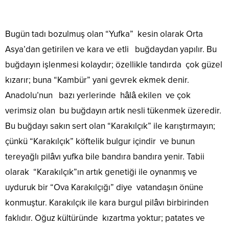
Bugün tadı bozulmuş olan “Yufka” kesin olarak Orta
Asya’dan getirilen ve kara ve etli buğdaydan yapılır. Bu
buğdayın işlenmesi kolaydır; özellikle tandırda çok güzel
kızarır; buna “Kambür” yani gevrek ekmek denir.
Anadolu’nun bazı yerlerinde hâlâ ekilen ve çok
verimsiz olan bu buğdayın artık nesli tükenmek üzeredir.
Bu buğdayı sakın sert olan “Karakılçık” ile karıştırmayın;
çünkü “Karakılçık” köftelik bulgur içindir ve bunun
tereyağlı pilâvı yufka bile bandıra bandıra yenir. Tabii
olarak “Karakılçık”ın artık genetiği ile oynanmış ve
uyduruk bir “Ova Karakılçığı” diye vatandaşın önüne
konmuştur. Karakılçık ile kara burgul pilâvı birbirinden
faklıdır. Oğuz kültüründe kızartma yoktur; patates ve