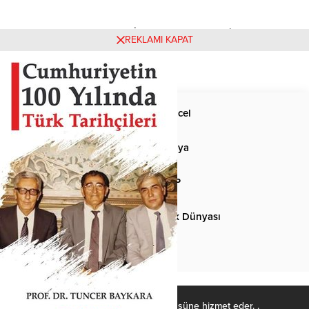
Henüz yorum yapılmamış. İlk yorumu yukarıdaki form
REKLAMI KAPAT
aracılığıyla siz yapabilirsiniz.
Anasayfa
Güncel
Siyaset
Dünya
Spor
MHP
Kültür-Sanat
Türk Dünyası
Basından
Ülkücü Kadro, Türk-İslâm ülküsüne hizmet eder. .