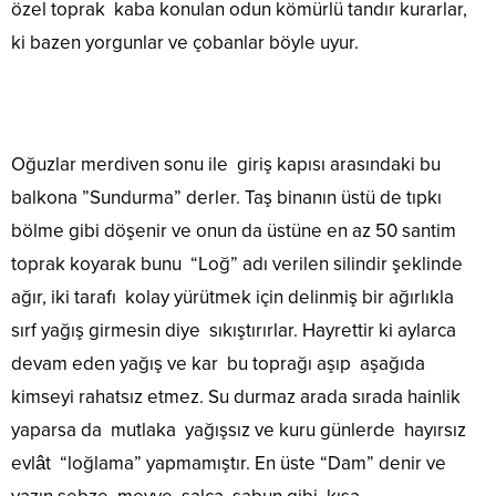
özel toprak kaba konulan odun kömürlü tandır kurarlar,
ki bazen yorgunlar ve çobanlar böyle uyur.
Oğuzlar merdiven sonu ile giriş kapısı arasındaki bu
balkona ”Sundurma” derler. Taş binanın üstü de tıpkı
bölme gibi döşenir ve onun da üstüne en az 50 santim
toprak koyarak bunu “Loğ” adı verilen silindir şeklinde
ağır, iki tarafı kolay yürütmek için delinmiş bir ağırlıkla
sırf yağış girmesin diye sıkıştırırlar. Hayrettir ki aylarca
devam eden yağış ve kar bu toprağı aşıp aşağıda
kimseyi rahatsız etmez. Su durmaz arada sırada hainlik
yaparsa da mutlaka yağışsız ve kuru günlerde hayırsız
evlât “loğlama” yapmamıştır. En üste “Dam” denir ve