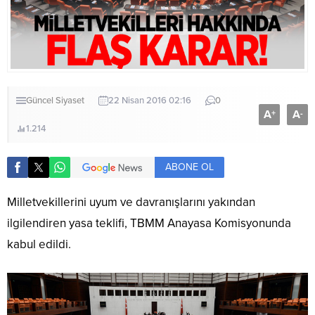
Güncel
Siyaset
22 Nisan 2016 02:16
0
A
A
+
-
1.214
ABONE OL
Milletvekillerini uyum ve davranışlarını yakından
ilgilendiren yasa teklifi, TBMM Anayasa Komisyonunda
kabul edildi.