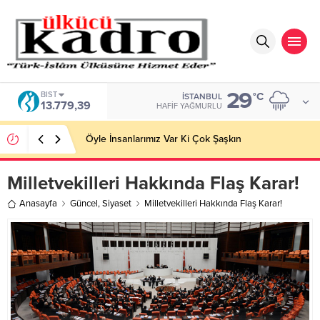
29
DOLAR
°C
İSTANBUL
47,7155
HAFIF YAĞMURLU
SOSYOLOJİK DÜŞÜNMEK Toplumsal Gerçekliğin
İnşası
Milletvekilleri Hakkında Flaş Karar!
Anasayfa
Güncel
,
Siyaset
Milletvekilleri Hakkında Flaş Karar!