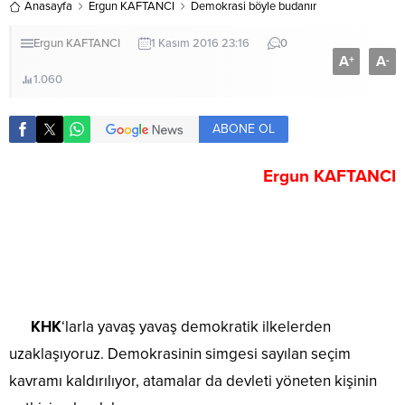
Anasayfa
Ergun KAFTANCI
Demokrasi böyle budanır
Ergun KAFTANCI
1 Kasım 2016 23:16
0
A
A
+
-
1.060
ABONE OL
Ergun KAFTANCI
KHK
‘larla yavaş yavaş demokratik ilkelerden
uzaklaşıyoruz. Demokrasinin simgesi sayılan seçim
kavramı kaldırılıyor, atamalar da devleti yöneten kişinin