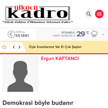
29
EURO
°C
İSTANBUL
55,1881
HAFIF YAĞMURLU
Öyle İnsanlarımız Var Ki Çok Şaşkın
Ergun KAFTANCI
Demokrasi böyle budanır