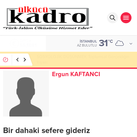
31
ALTIN
°C
İSTANBUL
6.660,55
AZ BULUTLU
Okumayı Pek de Sevmiyoruz Herhalde
Ergun KAFTANCI
Bir dahaki sefere gideriz