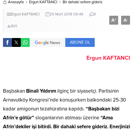
Anasayfa
Ergun KAFTANCI
Bir dahaki sefere gideriz
Ergun KAFTANCI
20 Mart 2018 09:49
0
A
A
+
-
801
ABONE OL
Ergun KAFTANCI
Başbakan
Binali Yıldırım
ilginç bir siyasetçi. Partisinin
Arnavutköy Kongresi’nde konuşurken balkondaki 25-30
kadar amigonun tezahüratına kapıldı.
“Başbakan bizi
Afrin’e götür”
sloganlarının atılması üzerine
“Ama
Afrin’dekiler işi bitirdi. Bir dahaki sefere gideriz. Enerjinizi