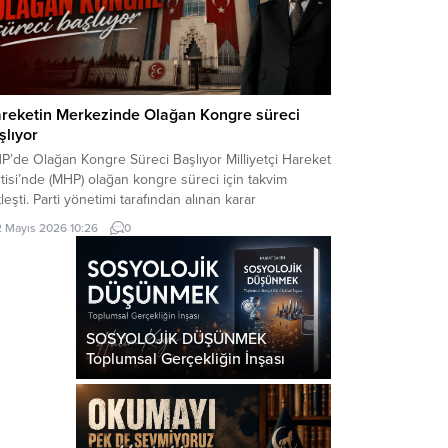
reketin Merkezinde Olağan Kongre süreci
şlıyor
P’de Olağan Kongre Süreci Başlıyor Milliyetçi Hareket
tisi’nde (MHP) olağan kongre süreci için takvim
leşti. Parti yönetimi tarafından alınan karar
rultusunda, teşkilat kongreleri Mayıs ayında
2 Mayıs 2026 10:26
0
latılacak. İlçe ve İl Kongreleri Başlıyor MHP Genel
kan Yardımcısı Semih Yalçın tarafından yapılan
klamada, 27 Nisan 2026 tarihinde gerçekleştirilen
kez Yönetim Kurulu toplantısında kongre...
SOSYOLOJİK DÜŞÜNMEK
Toplumsal Gerçekliğin İnşası