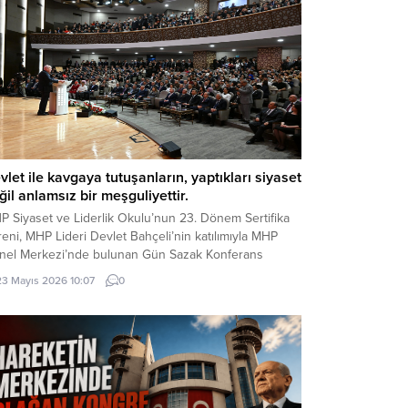
vlet ile kavgaya tutuşanların, yaptıkları siyaset
ğil anlamsız bir meşguliyettir.
P Siyaset ve Liderlik Okulu’nun 23. Dönem Sertifika
eni, MHP Lideri Devlet Bahçeli’nin katılımıyla MHP
nel Merkezi’nde bulunan Gün Sazak Konferans
lonu’nda gerçekleştirildi. Törende konuşan MHP Lideri
23 Mayıs 2026 10:07
0
let Bahçeli, gündeme ilişkin önemli
ğerlendirmelerde bulundu: Değerli Dava
kadaşlarım, Muhterem Hanımefendiler, Beyefendiler,
tifika Almaya Hak Kazanmış Değerli Kardeşlerim,
ın Basın Mensupları, Türkçe...