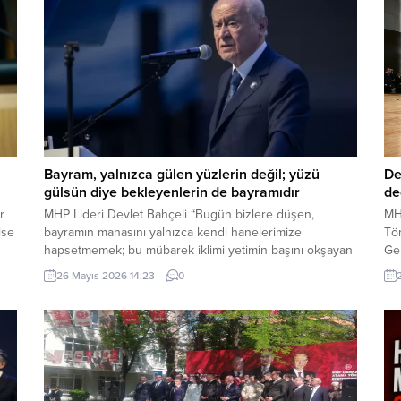
Bayram, yalnızca gülen yüzlerin değil; yüzü
De
gülsün diye bekleyenlerin de bayramıdır
de
r
MHP Lideri Devlet Bahçeli “Bugün bizlere düşen,
MH
lse
bayramın manasını yalnızca kendi hanelerimize
Tör
hapsetmemek; bu mübarek iklimi yetimin başını okşayan
Ge
ele, yoksulun sofrasına uzanan lokmaya, yaşlının duasını
Sa
26 Mayıs 2026 14:23
0
n
alan güler yüze, yalnızın kapısını çalan muhabbete
Dev
MM
dönüştürmektir. Çünkü bayram, yalnızca gülen yüzlerin
de
değil; yüzü gülsün diye bekleyenlerin de bayramıdır.
Ar
Bayram, yalnızca varlık içinde...
Ser
Say