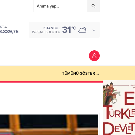
31
IST
°C
İSTANBUL
3.889,75
PARÇALI BULUTLU
TÜMÜNÜ GÖSTER →