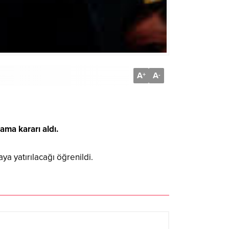
A
A
+
-
ama kararı aldı.
 yatırılacağı öğrenildi.