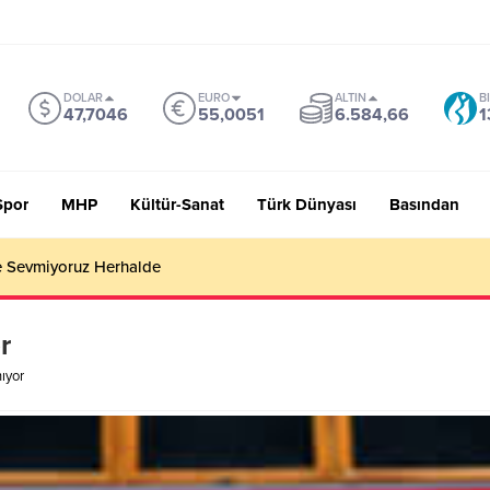
DOLAR
EURO
ALTIN
B
47,7046
55,0051
6.584,66
1
Spor
MHP
Kültür-Sanat
Türk Dünyası
Basından
 Sevmiyoruz Herhalde
r
ıyor