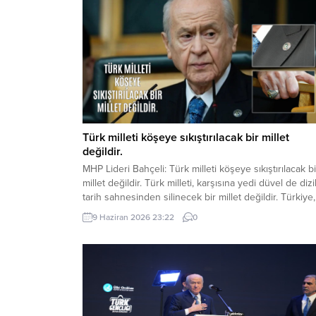
Türk milleti köşeye sıkıştırılacak bir millet
değildir.
MHP Lideri Bahçeli: Türk milleti köşeye sıkıştırılacak bi
millet değildir. Türk milleti, karşısına yedi düvel de dizi
tarih sahnesinden silinecek bir millet değildir. Türkiye,
ham hayaller kurulup çizilen haritaların kenarına
9 Haziran 2026 23:22
0
sıkıştırılacak, eline bir avuç toprak verilip denizlerinde
koparılacak bir ülke değildir. Devlet Bahçeli MHP TB
Grup Toplantısı’nda Türkiye’nin gündemine ve...