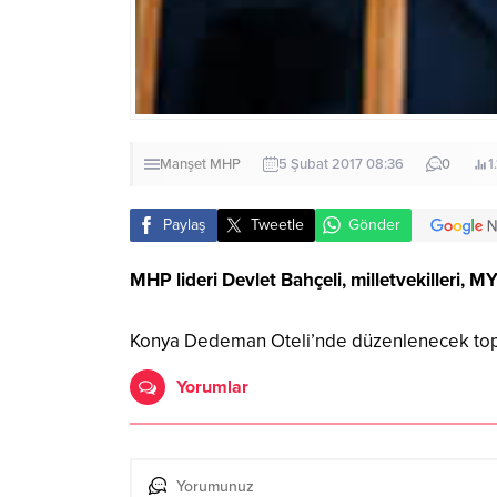
Manşet
MHP
5 Şubat 2017 08:36
0
1
Paylaş
Tweetle
Gönder
MHP lideri Devlet Bahçeli, milletvekilleri, 
Konya Dedeman Oteli’nde düzenlenecek toplan
Yorumlar