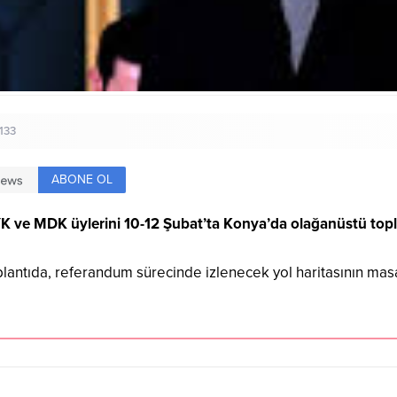
.133
ABONE OL
MYK ve MDK üylerini 10-12 Şubat’ta Konya’da olağanüstü topl
tıda, referandum sürecinde izlenecek yol haritasının masaya