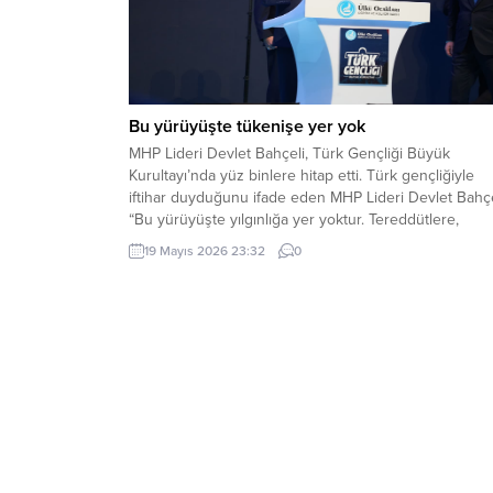
Bu yürüyüşte tükenişe yer yok
MHP Lideri Devlet Bahçeli, Türk Gençliği Büyük
Kurultayı’nda yüz binlere hitap etti. Türk gençliğiyle
iftihar duyduğunu ifade eden MHP Lideri Devlet Bahçe
“Bu yürüyüşte yılgınlığa yer yoktur. Tereddütlere,
teslimiyete, tükenişe yer yoktur” dedi. MHP Lideri Dev
19 Mayıs 2026 23:32
0
Bahçeli, Ülkü Ocakları Eğitim ve Kültür Vakfı Genel
Merkezi tarafından düzenlenen Türk Gençliği Büyük...