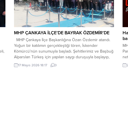
MHP ÇANKAYA İLÇE’DE BAYRAK ÖZDEMİR’DE
Ha
ba
MHP Çankaya İlçe Başkanlığına Özan Özdemir atandı.
Yoğun bir katılımın gerçekleştiği tören, İskender
MH
li,
Kömürcü’nün sunumuyla başladı. Şehitlerimiz ve Başbuğ
Par
Alparslan Türkeş için yapılan saygı duruşuyla başlayıp,
net
let
İstiklal Marşımız ve Kuran-ı Kerim okunmasıyla devam
doğ
17 Mayıs 2026 18:17
0
etti. Yeni İlçe Başkanı Ozan Özdemir kürsüye gelerek
baş
kısa bir konuşma yaptı. Misafirlere hoşgeldiniz, şerefler
Baş
verdiniz...
açı
Mer