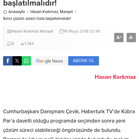
başlatılmalıdır!
Anasayfa
Hasan Korkmaz
,
Manşet
İkinci çözüm süreci hızla başlatılmalıdır!
Hasan Korkmaz
Manşet
18 Mayıs 2018 02:40
A
A
+
-
0
1.784
ABONE OL
Hasan Korkmaz
Cumhurbaşkanı Danışmanı Çevik, Haberturk TV’de Kübra
Par’a davetli olduğu programda seçimden sonra yeni
çözüm süreci olabileceği öngörüsünde de bulundu.