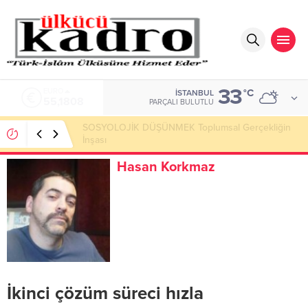
33
ALTIN
°C
İSTANBUL
6.662,82
PARÇALI BULUTLU
Okumayı Pek de Sevmiyoruz Herhalde
Hasan Korkmaz
İkinci çözüm süreci hızla