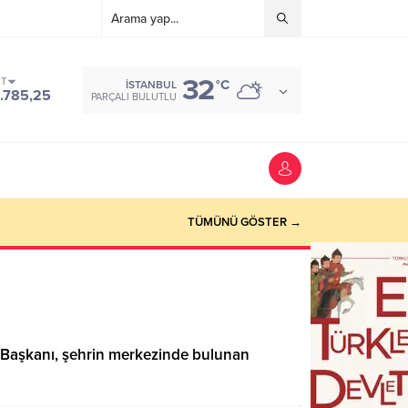
32
ST
°C
İSTANBUL
.785,25
PARÇALI BULUTLU
TÜMÜNÜ GÖSTER →
 Başkanı, şehrin merkezinde bulunan