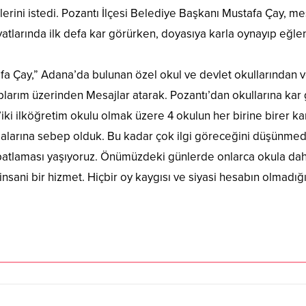
ini istedi. Pozantı İlçesi Belediye Başkanı Mustafa Çay, mes
atlarında ilk defa kar görürken, doyasıya karla oynayıp eğlen
fa Çay,” Adana’da bulunan özel okul ve devlet okullarından v
larım üzerinden Mesajlar atarak. Pozantı’dan okullarına ka
li’iki ilköğretim okulu olmak üzere 4 okulun her birine birer
malarına sebep olduk. Bu kadar çok ilgi göreceğini düşünme
p patlaması yaşıyoruz. Önümüzdeki günlerde onlarca okula da
ni bir hizmet. Hiçbir oy kaygısı ve siyasi hesabın olmadığı d