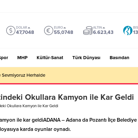
DOLAR
EURO
ALTIN
BI
47,7048
55,0748
6.623,43
13
Spor
MHP
Kültür-Sanat
Türk Dünyası
Basından
 Sevmiyoruz Herhalde
ndeki Okullara Kamyon ile Kar Geldi
ki Okullara Kamyon ile Kar Geldi
amyon ile kar geldiADANA – Adana da Pozantı İlçe Belediye
doyasıya karda oyunlar oynadı.