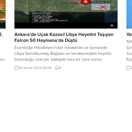
2.
Ankara’da Uçak Kazası! Libya Heyetini Taşıyan
Ya
Falcon 50 Haymana’da Düştü
500
Esenboğa Havalimanı’ndan havalanan ve içerisinde
Çev
Libya Genelkurmay Başkanı ve beraberindeki heyetin
Cu
ıcı
bulunduğu özel jet, kalkıştan kısa bir süre sonra
Kon
radardan kaybolarak Haymana yakınlarında boş bir
24 Aralık 2025 09:09
0
araziye düştü. Olay yerinden ilk görüntüler gelmeye
başlarken, uçaktaki mürettebat ve yolcuların durumu
ez
hakkında kritik açıklamalar yapılıyor. Kazanın Detayları:
Neler Yaşandı? Edinilen bilgilere göre, Libya...