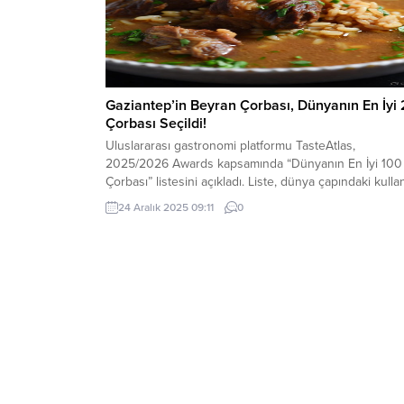
Gaziantep’in Beyran Çorbası, Dünyanın En İyi 
Çorbası Seçildi!
Uluslararası gastronomi platformu TasteAtlas,
2025/2026 Awards kapsamında “Dünyanın En İyi 100
Çorbası” listesini açıkladı. Liste, dünya çapındaki kullan
oyları ve uzman değerlendirmeleriyle şekillendi.
24 Aralık 2025 09:11
0
Gaziantep’in meşhur beyran çorbası, 5 üzerinden 4,5
puan alarak dünyanın en iyi ikinci çorbası seçildi! Bu
başarı, Türk mutfağının global arenadaki gücünü bir k
daha kanıtladı. Beyran,...