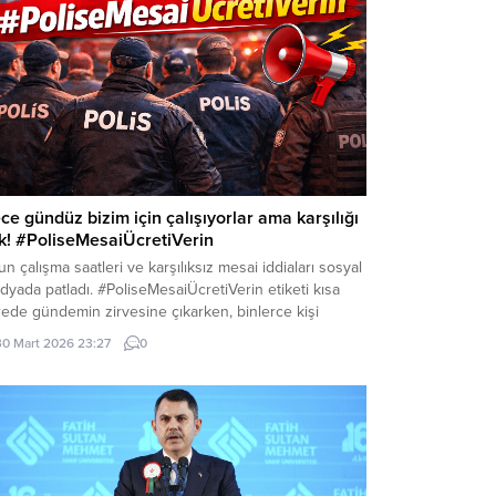
ce gündüz bizim için çalışıyorlar ama karşılığı
k! #PoliseMesaiÜcretiVerin
n çalışma saatleri ve karşılıksız mesai iddiaları sosyal
yada patladı. #PoliseMesaiÜcretiVerin etiketi kısa
ede gündemin zirvesine çıkarken, binlerce kişi
islerin hak ettiği ücreti alamadığını savundu. Türkiye
30 Mart 2026 23:27
0
elinde emniyet mensuplarının çalışma koşulları bir
 daha tartışma konusu oldu. X (Twitter) üzerinden
ılan paylaşımlarda, polislerin özellikle bayram, resmi
il ve yoğun operasyon...