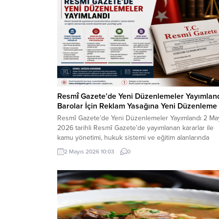
Resmî Gazete’de Yeni Düzenlemeler Yayımland
Barolar İçin Reklam Yasağına Yeni Düzenleme
Resmî Gazete’de Yeni Düzenlemeler Yayımlandı 2 Ma
2026 tarihli Resmî Gazete’de yayımlanan kararlar ile
kamu yönetimi, hukuk sistemi ve eğitim alanlarında
önemli düzenlemeler yürürlüğe girdi. Yapılan
2 Mayıs 2026 10:03
0
değişiklikler; idari yapıların güncellenmesi, meslek
kurallarının netleştirilmesi ve üniversite sistemine
yönelik yeni uygulamaları kapsıyor. Ticaret Bakanlığı
Teşkilat Yapısında Değişiklik Yayımlanan düzenleme il
Ticaret Bakanlığı...