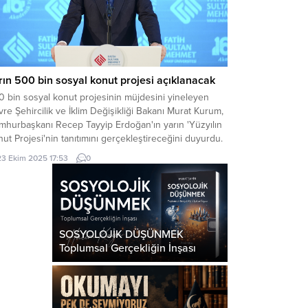
rın 500 bin sosyal konut projesi açıklanacak
 bin sosyal konut projesinin müjdesini yineleyen
re Şehircilik ve İklim Değişikliği Bakanı Murat Kurum,
mhurbaşkanı Recep Tayyip Erdoğan'ın yarın 'Yüzyılın
ut Projesi'nin tanıtımını gerçekleştireceğini duyurdu.
23 Ekim 2025 17:53
0
SOSYOLOJİK DÜŞÜNMEK
Toplumsal Gerçekliğin İnşası