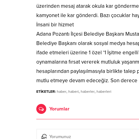
üzerinden mesaj atarak okula kar göndermeler
kamyonet ile kar gönderdi. Bazı çocuklar hay
İnsani bir hizmet
Adana Pozantı İlçesi Belediye Başkanı Musta
Belediye Başkanı olarak sosyal medya hesap
ifade etmeleri üzerine 1 özel ‘1 İşitme engel
oynamalarına fırsat vererek mutluluk yaşan
hesaplarından paylaşılmasıyla birlikte tale
mutlu etmeye devam edeceğiz. Son derece insa
ETİKETLER:
haber
,
haberi
,
haberler
,
haberleri
Yorumlar