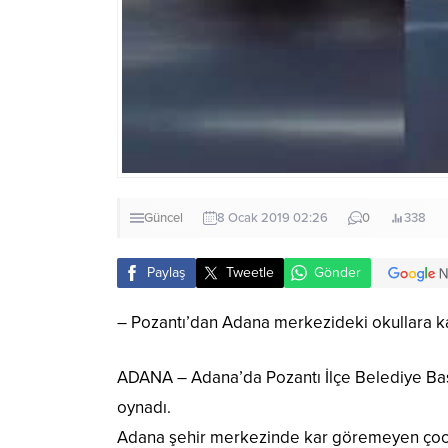
Güncel
8 Ocak 2019 02:26
0
338
Paylaş
Tweetle
Gönder
– Pozantı’dan Adana merkezideki okullara k
ADANA – Adana’da Pozantı İlçe Belediye Baş
oynadı.
Adana şehir merkezinde kar göremeyen çocukl