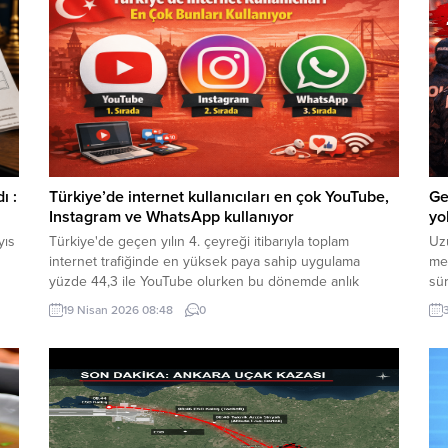
ı :
Türkiye’de internet kullanıcıları en çok YouTube,
Ge
Instagram ve WhatsApp kullanıyor
yo
yıs
Türkiye'de geçen yılın 4. çeyreği itibarıyla toplam
Uzu
internet trafiğinde en yüksek paya sahip uygulama
med
yüzde 44,3 ile YouTube olurken bu dönemde anlık
sür
mesajlaşmada Instagram yüzde 64,1, internet üzerinden
pol
19 Nisan 2026 08:48
0
sesli konuşmada ise WhatsApp yüzde 55,9 ile ilk sırada
gen
yer aldı.
kez
yay
e
tat