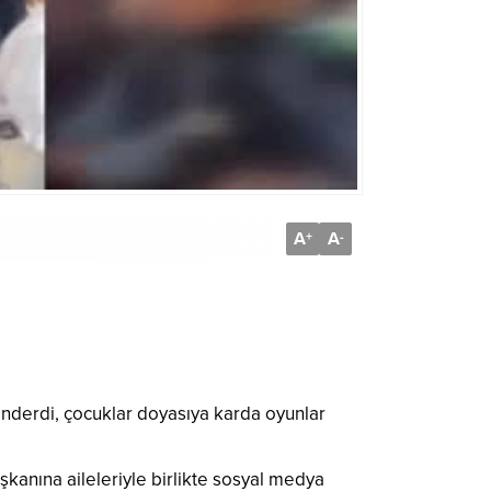
A
A
+
-
nderdi, çocuklar doyasıya karda oyunlar
anına aileleriyle birlikte sosyal medya