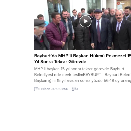
Bayburt’da MHP’li Başkan Hükmü Pekmezci 1
Yıl Sonra Tekrar Görevde
MHP li başkan 15 yıl sonra tekrar görevde Bayburt
Belediyesi nde devir teslimBAYBURT - Bayburt Beled
Başkanlığını 15 yıl aradan sonra yüzde 56,49 oy oranı
yeniden alan MHP li Başkan Hükmü Pekmezci, eski
6 Nisan 2019 07:56
0
Başkan Mete Memiş ten görevi devraldı.