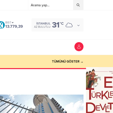
31
BIST
°C
İSTANBUL
13.779,39
AZ BULUTLU
TÜMÜNÜ GÖSTER →