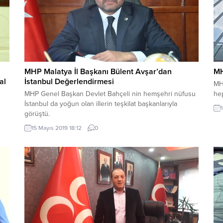
MHP Malatya İl Başkanı Bülent Avşar’dan
MH
al
İstanbul Değerlendirmesi
MHP
MHP Genel Başkan Devlet Bahçeli nin hemşehri nüfusu
hep
İstanbul da yoğun olan illerin teşkilat başkanlarıyla
görüştü.
15 Mayıs 2019 18:12
0