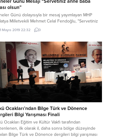
neler Günü Mesajı “Servetiniz anne baba
ası olsun”
neler Günü dolayısıyla bir mesaj yayımlayan MHP
atya Milletvekili Mehmet Celal Fendoğlu, "Servetiniz
ne baba duası olsun" dedi.
11 Mayıs 2019 22:32
0
kü Ocakları’ndan Bilge Türk ve Dönence
rgileri Bilgi Yarışması Finali
ü Ocakları Eğitim ve Kültür Vakfı tarafından
enlenen, ilk olarak il, daha sonra bölge düzeyinde
ılan Bilge Türk ve Dönence dergileri bilgi yarışması