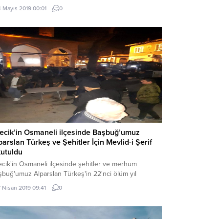
nali Ankara MHP Genel Merkezi Gün Sazak konferans
4 Mayıs 2019 00:01
0
onunda yapıldı.
lecik’in Osmaneli ilçesinde Başbuğ’umuz
parslan Türkeş ve Şehitler İçin Mevlid-i Şerif
utuldu
ecik'in Osmaneli ilçesinde şehitler ve merhum
şbuğ'umuz Alparslan Türkeş'in 22'nci ölüm yıl
nümü münasebetiyle Mevlid-i Şerif okutuldu.
7 Nisan 2019 09:41
0