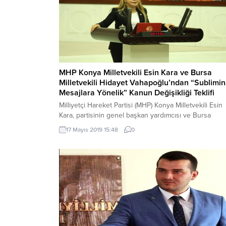
MHP Konya Milletvekili Esin Kara ve Bursa
Milletvekili Hidayet Vahapoğlu’ndan “Sublimin
Mesajlara Yönelik” Kanun Değişikliği Teklifi
Milliyetçi Hareket Partisi (MHP) Konya Milletvekili Esin
Kara, partisinin genel başkan yardımcısı ve Bursa
Milletvekili Mustafa Hidayet Vahapoğlu ile birlikte,
17 Mayıs 2019 15:48
0
özellikle gençler ve çocukları etkileyen subliminal
mesajlara yönelik hazırladığı kanun değişikliği teklifini
Türkiye Büyük Millet...