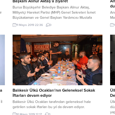
Başkanı Alinur Aktaş’a ziyaret
An
du
Bursa Büyükşehir Belediye Başkanı Alinur Aktaş,
ir
Milliyetçi Hareket Partisi (MHP) Genel Sekreteri İsmet
An
Büyükataman ve Genel Başkan Yardımcısı Mustafa
Mal
Hidayet Vahapoğlu ile parti yöneticilerini ağırladı.
an
11 Mayıs 2019 22:36
0
na
Balıkesir Ülkü Ocakları’nın Geleneksel Sokak
Ül
İftarları devam ediyor
De
İl
Balıkesir Ülkü Ocakları tarafından geleneksel hale
Ülk
getirilen sokak iftarları bu yıl da devam ediyor.
düz
yap
10 Mayıs 2019 12:17
0