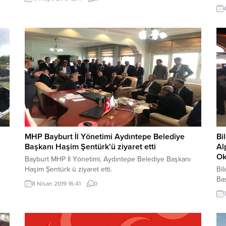
fi
sal
MHP Bayburt İl Yönetimi Aydıntepe Belediye
Bi
Başkanı Haşim Şentürk’ü ziyaret etti
Al
Ok
Bayburt MHP İl Yönetimi, Aydıntepe Belediye Başkanı
Haşim Şentürk ü ziyaret etti.
Bil
Ba
8 Nisan 2019 16:41
0
dö