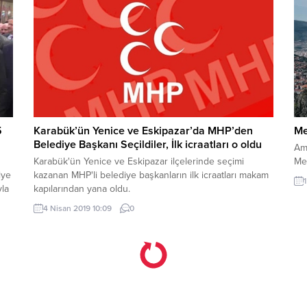
5
Karabük’ün Yenice ve Eskipazar’da MHP’den
Me
Belediye Başkanı Seçildiler, İlk icraatları o oldu
Am
Karabük'ün Yenice ve Eskipazar ilçelerinde seçimi
Meh
iye
kazanan MHP'li belediye başkanların ilk icraatları makam
yla
kapılarından yana oldu.
4 Nisan 2019 10:09
0