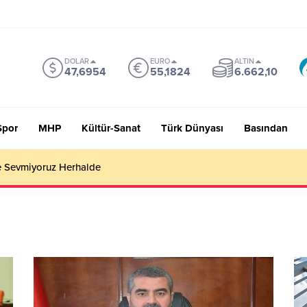
DOLAR
EURO
ALTIN
47,6954
55,1824
6.662,10
Spor
MHP
Kültür-Sanat
Türk Dünyası
Basından
 Sevmiyoruz Herhalde