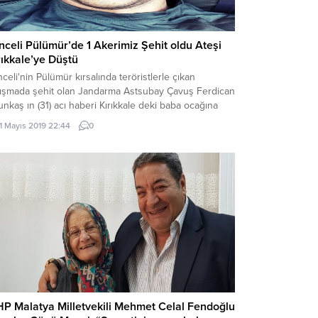
nceli Pülümür’de 1 Akerimiz Şehit oldu Ateşi
rıkkale’ye Düştü
celi'nin Pülümür kırsalında teröristlerle çıkan
tışmada şehit olan Jandarma Astsubay Çavuş Ferdican
unkaş ın (31) acı haberi Kırıkkale deki baba ocağına
ştı.
11 Mayıs 2019 22:44
0
P Malatya Milletvekili Mehmet Celal Fendoğlu