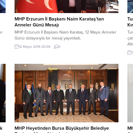
MHP Erzurum İl Başkanı Naim Karataş’tan
Tu
Anneler Günü Mesajı
Kı
er
MHP Erzurum İl Başkanı Naim Karataş, 12 Mayıs Anneler
Tun
Günü dolayısıyla bir mesaj yayımladı.
ça
Alt
12 Mayıs 2019 20:04
0
ula
rk
MHP Heyetinden Bursa Büyükşehir Belediye
MH