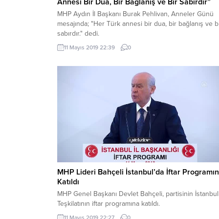
Annesi Bir Dua, Bir Bağlanış ve Bir Sabırdır”
MHP Aydın İl Başkanı Burak Pehlivan, Anneler Günü
mesajında; "Her Türk annesi bir dua, bir bağlanış ve b
sabırdır." dedi.
11 Mayıs 2019 22:39
0
MHP Lideri Bahçeli İstanbul’da İftar Programı
Katıldı
MHP Genel Başkanı Devlet Bahçeli, partisinin İstanbul 
Teşkilatının iftar programına katıldı.
11 Mayıs 2019 22:27
0