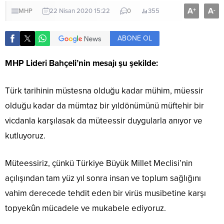
A
A
+
-
MHP
22 Nisan 2020 15:22
0
355
ABONE OL
MHP Lideri Bahçeli’nin mesajı şu şekilde:
Türk tarihinin müstesna olduğu kadar mühim, müessir
olduğu kadar da mümtaz bir yıldönümünü müftehir bir
vicdanla karşılasak da müteessir duygularla anıyor ve
kutluyoruz.
Müteessiriz, çünkü Türkiye Büyük Millet Meclisi’nin
açılışından tam yüz yıl sonra insan ve toplum sağlığını
vahim derecede tehdit eden bir virüs musibetine karşı
topyekûn mücadele ve mukabele ediyoruz.