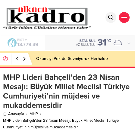
31
BIST
°C
İSTANBUL
13.779,39
AZ BULUTLU
Okumayı Pek de Sevmiyoruz Herhalde
MHP Lideri Bahçeli’den 23 Nisan
Mesajı: Büyük Millet Meclisi Türkiye
Cumhuriyeti’nin müjdesi ve
mukaddemesidir
Anasayfa
MHP
MHP Lideri Bahçeli’den 23 Nisan Mesajı: Büyük Millet Meclisi Türkiye
Cumhuriyeti’nin müjdesi ve mukaddemesidir