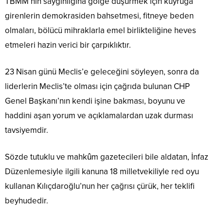
TBMM’nin saygınlığına gölge düşürmek için kuyruğa
girenlerin demokrasiden bahsetmesi, fitneye beden
olmaları, bölücü mihraklarla emel birlikteliğine heves
etmeleri hazin verici bir çarpıklıktır.
23 Nisan günü Meclis’e geleceğini söyleyen, sonra da
liderlerin Meclis’te olması için çağrıda bulunan CHP
Genel Başkanı’nın kendi işine bakması, boyunu ve
haddini aşan yorum ve açıklamalardan uzak durması
tavsiyemdir.
Sözde tutuklu ve mahkûm gazetecileri bile aldatan, İnfaz
Düzenlemesiyle ilgili kanuna 18 milletvekiliyle red oyu
kullanan Kılıçdaroğlu’nun her çağrısı çürük, her teklifi
beyhudedir.