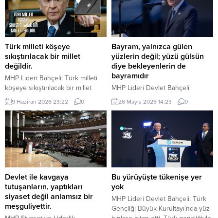
Türk milleti köşeye
Bayram, yalnızca gülen
sıkıştırılacak bir millet
yüzlerin değil; yüzü gülsün
değildir.
diye bekleyenlerin de
bayramıdır
MHP Lideri Bahçeli: Türk milleti
köşeye sıkıştırılacak bir millet
MHP Lideri Devlet Bahçeli
değildir. Türk milleti, karşısına
“Bugün bizlere düşen, bayramın
9 Haziran 2026 23:22
0
26 Mayıs 2026 14:23
0
yedi düvel de dizilse tarih
manasını yalnızca kendi
sahnesinden silinecek bir millet
hanelerimize hapsetmemek; bu
değildir. Türkiye, ham hayaller
mübarek iklimi yetimin başını
kurulup çizilen haritaların
okşayan ele, yoksulun sofrasına
kenarına sıkıştırılacak, eline bir
uzanan lokmaya, yaşlının duasını
avuç toprak verilip denizlerinden
alan güler yüze, yalnızın kapısını
koparılacak bir ülke değildir.
çalan muhabbete dönüştürmektir.
Devlet Bahçeli MHP TBMM Grup
Çünkü bayram, yalnızca gülen
Devlet ile kavgaya
Bu yürüyüşte tükenişe yer
Toplantısı’nda Türkiye’nin
yüzlerin değil; yüzü gülsün diye
tutuşanların, yaptıkları
yok
gündemine ve...
bekleyenlerin de bayramıdır.
siyaset değil anlamsız bir
MHP Lideri Devlet Bahçeli, Türk
Bayram, yalnızca varlık içinde...
meşguliyettir.
Gençliği Büyük Kurultayı’nda yüz