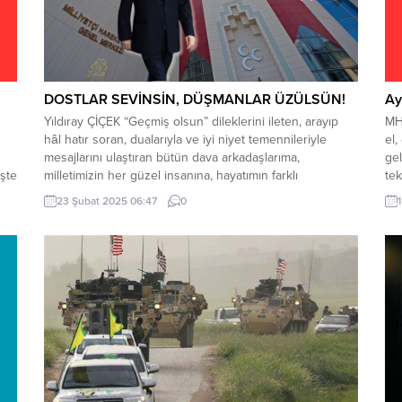
DOSTLAR SEVİNSİN, DÜŞMANLAR ÜZÜLSÜN!
Ay
Yıldıray ÇİÇEK “Geçmiş olsun” dileklerini ileten, arayıp
MHP
hâl hatır soran, dualarıyla ve iyi niyet temennileriyle
el,
mesajlarını ulaştıran bütün dava arkadaşlarıma,
gel
işte
milletimizin her güzel insanına, hayatımın farklı
tek
veçhelerinde tanıdığım, bildiğim değerli şahsiyetlere
Öca
23 Şubat 2025 06:47
0
 iki
gönülden saygı ve sevgilerimi iletiyor, özellikle teşekkür
tam
ediyorum. Beddua edenlere gelince, onların alayını
hay
Cenab-ı Allah’a havale ediyorum.” MHP Lideri...
en 