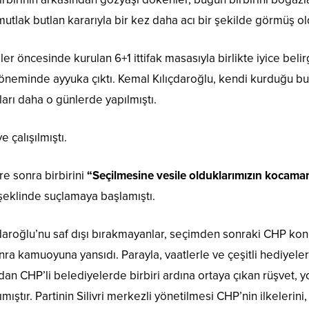
tlak butlan kararıyla bir kez daha acı bir şekilde görmüş ol
öncesinde kurulan 6+1 ittifak masasıyla birlikte iyice belirgi
k döneminde ayyuka çıktı. Kemal Kılıçdaroğlu, kendi kurduğu
arı daha o günlerde yapılmıştı.
e çalışılmıştı.
re sonra birbirini
“Seçilmesine vesile olduklarımızın kocaman 
eklinde suçlamaya başlamıştı.
daroğlu’nu saf dışı bırakmayanlar, seçimden sonraki CHP ko
ra kamuoyuna yansıdı. Parayla, vaatlerle ve çeşitli hediyele
CHP’li belediyelerde birbiri ardına ortaya çıkan rüşvet, yols
ıştır. Partinin Silivri merkezli yönetilmesi CHP’nin ilkelerini,