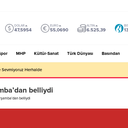
DOLAR
EURO
ALTIN
BI
47,5954
55,0690
6.525,39
1
Spor
MHP
Kültür-Sanat
Türk Dünyası
Basından
 Sevmiyoruz Herhalde
mba’dan belliydi
rşamba’dan belliydi