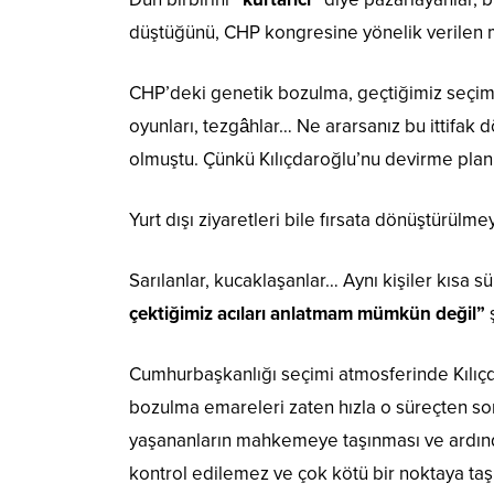
düştüğünü, CHP kongresine yönelik verilen mu
CHP’deki genetik bozulma, geçtiğimiz seçimler 
oyunları, tezgâhlar… Ne ararsanız bu ittifa
olmuştu. Çünkü Kılıçdaroğlu’nu devirme planl
Yurt dışı ziyaretleri bile fırsata dönüştürülmey
Sarılanlar, kucaklaşanlar… Aynı kişiler kısa sü
çektiğimiz acıları anlatmam mümkün değil”
ş
Cumhurbaşkanlığı seçimi atmosferinde Kılıç
bozulma emareleri zaten hızla o süreçten son
yaşananların mahkemeye taşınması ve ardından 
kontrol edilemez ve çok kötü bir noktaya taşım