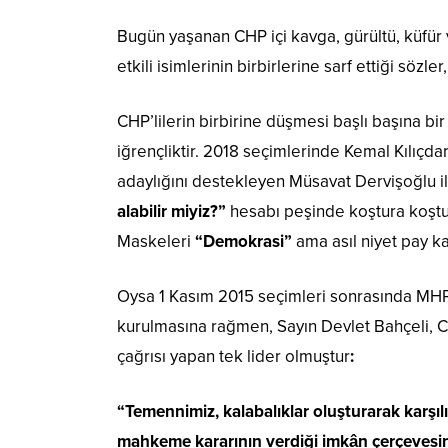
Bugün yaşanan CHP içi kavga, gürültü, küfür 
etkili isimlerinin birbirlerine sarf ettiği sözl
CHP’lilerin birbirine düşmesi başlı başına bi
iğrençliktir. 2018 seçimlerinde Kemal Kılıçd
adaylığını destekleyen Müsavat Dervişoğlu il
alabilir miyiz?”
hesabı peşinde koştura koştu
Maskeleri
“Demokrasi”
ama asıl niyet pay k
Oysa 1 Kasım 2015 seçimleri sonrasında MHP
kurulmasına rağmen, Sayın Devlet Bahçeli, C
çağrısı yapan tek lider olmuştur
:
“Temennimiz, kalabalıklar oluşturarak karşı
mahkeme kararının verdiği imkân çerçevesinde