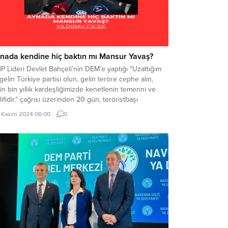
nada kendine hiç baktın mı Mansur Yavaş?
 Lideri Devlet Bahçeli’nin DEM’e yaptığı “Uzattığım
 gelin Türkiye partisi olun, gelin teröre cephe alın,
in bin yıllık kardeşliğimizde kenetlenin temenni ve
lifidir.” çağrısı üzerinden 20 gün, teröristbaşı
lan’ın DEM ile yüzleştirilmesine yönelik “Terörün
1 Kasım 2024 06:00
0
amen bittiğini ve örgütün lağvedildiğini
kırsın.” çağrısı üzerinden de 6 gün geçti. Bu sürecin
belirgin ve taviz verilmeden...