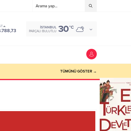
30
ST
°C
İSTANBUL
3.788,73
PARÇALI BULUTLU
TÜMÜNÜ GÖSTER →