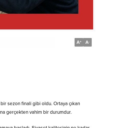
A
A
+
-
bir sezon finali gibi oldu. Ortaya çıkan
dına gerçekten vahim bir durumdur.
amaya başladı. Siyaset kalitesinin ne kadar