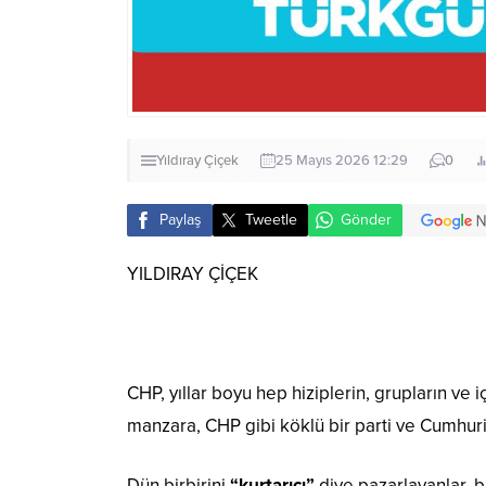
Yıldıray Çiçek
25 Mayıs 2026 12:29
0
Paylaş
Tweetle
Gönder
YILDIRAY ÇİÇEK
CHP, yıllar boyu hep hiziplerin, grupların ve i
manzara, CHP gibi köklü bir parti ve Cumhur
Dün birbirini
“kurtarıcı”
diye pazarlayanlar, b