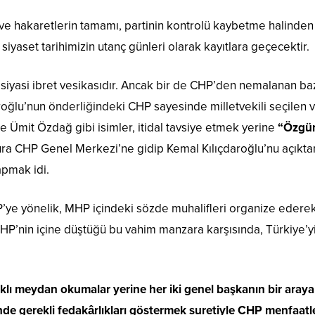
ve hakaretlerin tamamı, partinin kontrolü kaybetme halinden
er, siyaset tarihimizin utanç günleri olarak kayıtlara geçecektir.
r siyasi ibret vesikasıdır. Ancak bir de CHP’den nemalanan baz
aroğlu’nun önderliğindeki CHP sayesinde milletvekili seçilen
e Ümit Özdağ gibi isimler, itidal tavsiye etmek yerine
“Özgür
ra CHP Genel Merkezi’ne gidip Kemal Kılıçdaroğlu’nu açıktan
apmak idi.
’ye yönelik, MHP içindeki sözde muhalifleri organize edere
HP’nin içine düştüğü bu vahim manzara karşısında, Türkiye’yi
lıklı meydan okumalar yerine her iki genel başkanın bir aray
 gerekli fedakârlıkları göstermek suretiyle CHP menfaatleri