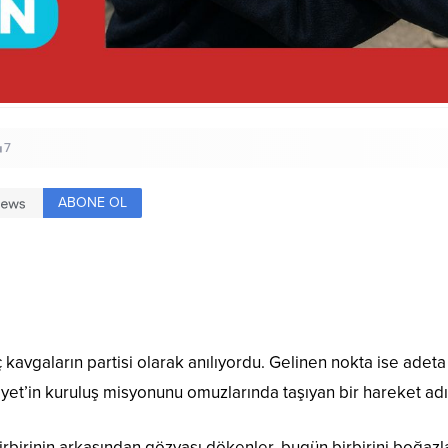
7
ABONE OL
ç kavgaların partisi olarak anılıyordu. Gelinen nokta ise adeta 
iyet’in kuruluş misyonunu omuzlarında taşıyan bir hareket a
irbirinin arkasından gözyaşı dökenler, bugün birbirini boğazl