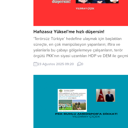
Hafızasız Yüksel’me hızlı düşersin!
‘Terörsüz Türkiye’ hedefine ulaşmak için başlatılan
süreçte, en çok manipülasyon yapanların; iftira ve
yalanlarla bu çabayı gölgelemeye çalışanların, terör
örgütü PKK’nın siyasi uzantıları HDP ve DEM ile geçm
defalarca ittifak kurmuş ve iş birliği yapmış çevreler
23 Ağustos 2025 09:20
0
olması sizce de şaşırtıcı değil mi? Müsavat Dervişoğlu,
kez HDP ile seçim ittifakı...