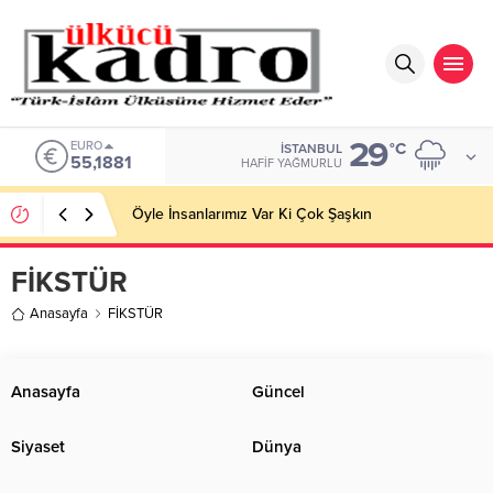
29
EURO
°C
İSTANBUL
55,1881
HAFIF YAĞMURLU
Öyle İnsanlarımız Var Ki Çok Şaşkın
FİKSTÜR
Anasayfa
FİKSTÜR
Anasayfa
Güncel
Siyaset
Dünya