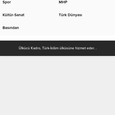
Spor
MHP
Kültür-Sanat
Türk Dünyası
Basından
Ülkücü Kadro, Türk-İslâm ülküsüne hizmet eder. .
salonyjardinlospinos.com/
https://ocean.lighthousesuitesinn.com/
https://