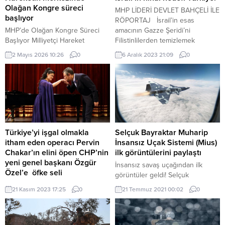
Olağan Kongre süreci
MHP LİDERİ DEVLET BAHÇELİ İLE
başlıyor
RÖPORTAJ İsrail’in esas
MHP’de Olağan Kongre Süreci
amacının Gazze Şeridi’ni
Başlıyor Milliyetçi Hareket
Filistinlilerden temizlemek
Partisi’nde (MHP) olağan kongre
olduğunu belirten MHP Lideri
2 Mayıs 2026 10:26
0
6 Aralık 2023 21:09
0
süreci için takvim netleşti. Parti
Bahçeli, “Kurulması hedeflenen
yönetimi tarafından alınan karar
büyük İsrail devleti projesine
doğrultusunda, teşkilat kongreleri
göre Nil’den Fırat’a kadar sözde
Mayıs ayında başlatılacak. İlçe ve
vaat edilmiş topraklara sahip
İl Kongreleri Başlıyor MHP Genel
olmak istiyorlar. Bu hedefin nihai
Başkan Yardımcısı Semih Yalçın
aşaması da Türkiye’dir” dedi.
tarafından yapılan açıklamada, 27
İsrail’in esas amacının Gazze
Nisan 2026 tarihinde
Şeridi’ni Filistinlilerden
Türkiye’yi işgal olmakla
Selçuk Bayraktar Muharip
gerçekleştirilen Merkez Yönetim
temizlemek...
itham eden operacı Pervin
İnsansız Uçak Sistemi (Mius)
Kurulu toplantısında kongre...
Chakar’ın elini öpen CHP’nin
ilk görüntülerini paylaştı
yeni genel başkanı Özgür
İnsansız savaş uçağından ilk
Özel’e öfke seli
görüntüler geldi! Selçuk
Türkiye’yi işgal olmakla itham
Bayraktar, ilk uçuş için tarih verdi.
21 Kasım 2023 17:25
0
21 Temmuz 2021 00:02
0
eden operacı Pervin Chakar’ın
Baykar, Muharip İnsansız Uçak
elini öpen CHP’nin yeni genel
Sistemi projesinin kavramsal
başkanı Özgür Özel’e öfke seli
tasarım görsellerini paylaştı.