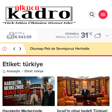
31
ALTIN
°C
İSTANBUL
6.543,59
PARÇALI BULUTLU
Okumayı Pek de Sevmiyoruz Herhalde
Etiket:
türkiye
Anasayfa
Etiket: türkiye
Hareketin Merkezinde
İsrail’in nihai hedefi Türkiye!