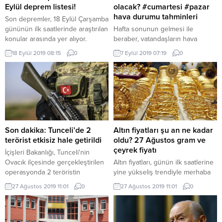
dileklerde bulacak. SMS ve mobil
illerin hava durumu tahminleri.
Eylül deprem listesi!
olacak? #cumartesi #pazar
telefon uygulamalarından
hava durumu tahminleri
Son depremler, 18 Eylül Çarşamba
gönderilen...
gününün ilk saatlerinde araştırılan
Hafta sonunun gelmesi ile
konular arasında yer alıyor.
beraber, vatandaşların hava
Yurdun bazı bölgelerinde
durumu tahminlere yönelik
18 Eylül 2019 08:15
0
7 Eylül 2019 07:19
0
gerçekleşen artçı ve büyük
araştırmaları hız kazandı. Özellikle
depremlerin ardından araştırılan
sıcak havalar devam ederken,
konular arasında yer alan son
hafta sonuna yönelik planları
depremler, Kandilli Rasathanesi
olanlar, ilerleyen günlerde
tarafından anlık olarak
yağmur yağıp yağmayacağını
yayımlanıyor. İşte, 18 Eylül tarihli
sorguluyor. Peki, hafta sonu hava
son depremler listesi
nasıl olacak? Yağmur yağacak mı?
İşte, Meteoroloji'nin verilerine
Son dakika: Tunceli’de 2
Altın fiyatları şu an ne kadar
göre, 7-8 Eylül hava durumu
terörist etkisiz hale getirildi
oldu? 27 Ağustos gram ve
tahminleri.
çeyrek fiyatı
İçişleri Bakanlığı, Tunceli'nin
Ovacık ilçesinde gerçekleştirilen
Altın fiyatları, günün ilk saatlerine
operasyonda 2 teröristin
yine yükseliş trendiyle merhaba
silahlarıyla birlikte etkisiz hale
dedi. Ağustos ayının başından bu
27 Ağustos 2019 11:01
0
27 Ağustos 2019 11:01
0
getirildiğini açıkladı.
yana 30 liraya yakın yükseliş
kaydeden gram altın, çeyrek ve
yarım seçenekleri ile de
gündemde yer alıyor. Peki, altın