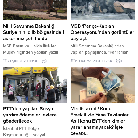
CHP’nin Kemal Kılıçdaroğlu
Baykar’ın sosyal medya
başkanlığında yaşadığı 13. seçim
hesabından yapılan paylaşımda,
yenilgisinin ardından partide
“Muharip İnsansız Uçak Sistemi
başlayan değişim rüzgarı,
projemizin kavramsal tasarım
yardımcısı ve sözcüsü Özgür
görsellerini ilk kez paylaşıyoruz.”
Milli Savunma Bakanlığı:
MSB ‘Pençe-Kaplan
Özel’i karşısına rakip olarak
ifadeleri yer aldı. Baykar Teknik
Suriye’nin İdlib bölgesinde 1
Operasyonu’ndan görüntüler
çıkardı. Çekişmeli geçen kurultay
Müdürü Selçuk Bayraktar ise
askerimiz şehit oldu
paylaştı
yarışını Özgür Özel, ikinci turda
“Hedefimiz,...
MSB Basın ve Halkla İlişkiler
Milli Savunma Bakanlığından
kazanarak 13...
Müşavirliğinden yapılan yazılı
yapılan paylaşımda, “Kahraman
açıklamada, "bugün teröristlerce
Komandolarımız teröristlerin
7 Eylül 2020 08:30
0
19 Haziran 2020 06:34
0
yapılan silahlı saldırı sonucu
ininde! PençeKaplan Operasyonu
yaralanan bir askerin hastaneye
başarıyla devam ediyor.
sevk edildiği ancak tüm
müdahalelere rağmen
kurtarılamayarak şehit olduğu"
belirtildi.
PTT’den yapılan Sosyal
Meclis açıldı! Konu
yardım ödemeleri evlere
Emeklilikte Yaşa Takılanlar..
gönderilecek
Asıl konu EYT’den kimler
yararlanamayacak? İşte
İstanbul PTT Bölge
cevabı…
Başmüdürlüğü, sosyal