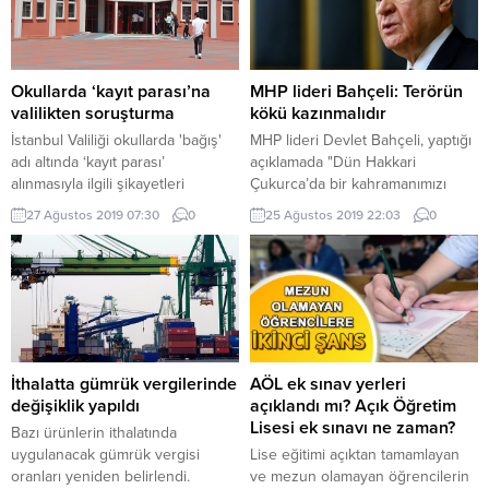
fiyatları şu an ne kadar oldu? İşte,
güncel ve canlı altın fiyatları
hakkında merakla araştırılan
detaylar
Okullarda ‘kayıt parası’na
MHP lideri Bahçeli: Terörün
valilikten soruşturma
kökü kazınmalıdır
İstanbul Valiliği okullarda 'bağış'
MHP lideri Devlet Bahçeli, yaptığı
adı altında ‘kayıt parası’
açıklamada "Dün Hakkari
alınmasıyla ilgili şikayetleri
Çukurca’da bir kahramanımızı
hatırlatarak, konuyla ilgili 55
şehit verdik. Bugün de, Irak’ın
27 Ağustos 2019 07:30
0
25 Ağustos 2019 22:03
0
inceleme/soruşturma başlatıldığını
Kuzeyinde devam eden Pençe-3
duyurdu. Buna göre,
Harekâtı kapsamında üç
incelemelerden 7’si
kahramanımız şehit düştü, yedi
sonuçlandırılırken, 3 idareciye
kahramanımız da yaralandı. Acımız
‘idarecilik görevinin alınması’
büyük olsa da, hiçbir ihtimali
teklifi getirildi.
ağırdan almamalıyız, kararlılığımızı
tartışmaya açmamalıyız. Terörün
kökü kazınmalıdır" dedi.
İthalatta gümrük vergilerinde
AÖL ek sınav yerleri
değişiklik yapıldı
açıklandı mı? Açık Öğretim
Lisesi ek sınavı ne zaman?
Bazı ürünlerin ithalatında
uygulanacak gümrük vergisi
Lise eğitimi açıktan tamamlayan
oranları yeniden belirlendi.
ve mezun olamayan öğrencilerin