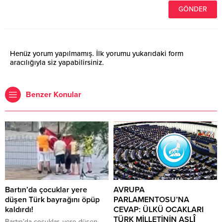
Henüz yorum yapılmamış. İlk yorumu yukarıdaki form
aracılığıyla siz yapabilirsiniz.
Benzer Konular
Bartın’da çocuklar yere
AVRUPA
düşen Türk bayrağını öpüp
PARLAMENTOSU’NA
kaldırdı!
CEVAP: ÜLKÜ OCAKLARI
TÜRK MİLLETİNİN ASLÎ
Bartın’da çocuklar, yere düşen