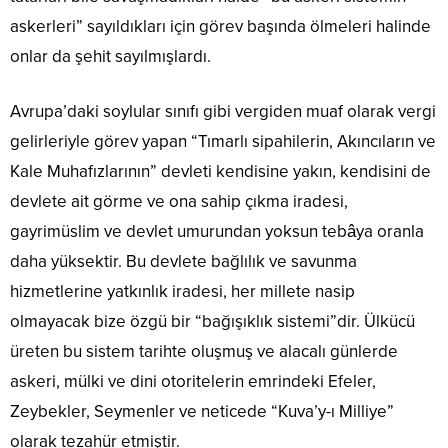
askerleri” sayıldıkları için görev başında ölmeleri halinde
onlar da şehit sayılmışlardı.
Avrupa’daki soylular sınıfı gibi vergiden muaf olarak vergi
gelirleriyle görev yapan “Tımarlı sipahilerin, Akıncıların ve
Kale Muhafızlarının” devleti kendisine yakın, kendisini de
devlete ait görme ve ona sahip çıkma iradesi,
gayrimüslim ve devlet umurundan yoksun tebâya oranla
daha yüksektir. Bu devlete bağlılık ve savunma
hizmetlerine yatkınlık iradesi, her millete nasip
olmayacak bize özgü bir “bağışıklık sistemi”dir. Ülkücü
üreten bu sistem tarihte oluşmuş ve alacalı günlerde
askeri, mülki ve dini otoritelerin emrindeki Efeler,
Zeybekler, Seymenler ve neticede “Kuva’y-ı Milliye”
olarak tezahür etmiştir.