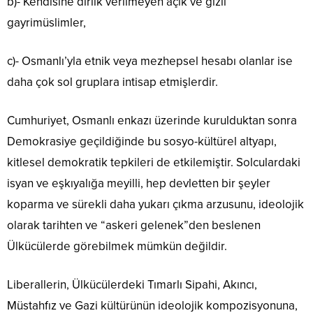
b)- Kendisine dirlik verilmeyen açık ve gizli
gayrimüslimler,
c)- Osmanlı’yla etnik veya mezhepsel hesabı olanlar ise
daha çok sol gruplara intisap etmişlerdir.
Cumhuriyet, Osmanlı enkazı üzerinde kurulduktan sonra
Demokrasiye geçildiğinde bu sosyo-kültürel altyapı,
kitlesel demokratik tepkileri de etkilemiştir. Solculardaki
isyan ve eşkıyalığa meyilli, hep devletten bir şeyler
koparma ve sürekli daha yukarı çıkma arzusunu, ideolojik
olarak tarihten ve “askeri gelenek”den beslenen
Ülkücülerde görebilmek mümkün değildir.
Liberallerin, Ülkücülerdeki Tımarlı Sipahi, Akıncı,
Müstahfız ve Gazi kültürünün ideolojik kompozisyonuna,