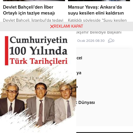
merkezi...
Devlet Bahçeli’den İlber
Mansur Yavaş: Ankara’da
Ortaylı için taziye mesajı
suyu kesilen elini kaldırsın
Devlet Bahçeli, İstanbul'da tedavi
Katıldığı söyleşide "Suyu kesilen
gördüğü hastanede hayatını
elini kaldırsın" diyen Ankara
REKLAMI KAPAT
kaybeden Prof. Dr. İlber Ortaylı
Büyükşehir Belediye Başkanı
için taziye mesajı yayımladı.
Mansur Yavaş, gençlerin yarısının
14 Mart 2026 00:00
0
29 Ocak 2026 08:30
0
elini kaldırması sonucu neye
uğradığını şaşırdı.
Anasayfa
Güncel
Siyaset
Dünya
Spor
MHP
Kültür-Sanat
Türk Dünyası
Basından