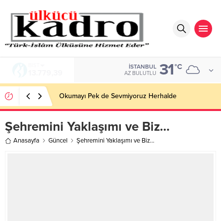
31
BIST
°C
İSTANBUL
13.779,39
AZ BULUTLU
Okumayı Pek de Sevmiyoruz Herhalde
Şehremini Yaklaşımı ve Biz…
Anasayfa
Güncel
Şehremini Yaklaşımı ve Biz…