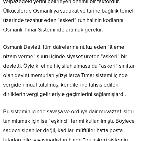
yelpazedeki yerini belirleyen önemli bir faktördür.
Ülkücülerde Osmanlı’ya sadakat ve tarihe bağlılık temeli
üzerinde tezahür eden “askeri” ruh halinin kodlarını
Osmanlı Tımar Sisteminde aramak gerekir.
Osmanlı Devleti, tüm dairelerine nüfuz eden “âleme
nizam verme” şuuru içinde siyaset üreten “askeri” bir
devletti. Öyle ki eline hiç silah almasa da “askeri” sınıftan
olan devlet memurları yüzyıllarca Tımar sistemi içinde
vergiden muaf tutulmuş; kendilerine tahsis edilen
dirliklerin vergi gelirleriyle geçimlerini sağlamışlardı.
Bu sistemin içinde savaşa ve orduya dair muvazzaf işleri
tanımlamak için ise “eşkinci” terimi kullanılmıştı. Böylece
sadece sipahiler değil, kadılar, müftüler hatta posta
tatarları bile savaşmadıkları halde “bu askeri sistemin