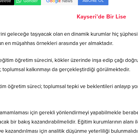
ABONE OL
weetle
Gönder
Kayseri’de Bir Lise
rini geleceğe taşıyacak olan en dinamik kurumlar hiç şüphes
n en müşahhas örnekleri arasında yer almaktadır.
itim öğretim sürecini, kökler üzerinde inşa edip çağı doğru 
; toplumsal kalkınmayı da gerçekleştirdiği görülmektedir.
im öğretim süreci; toplumsal tepki ve beklentileri anlayıp y
tamamlaması için gerekli yönlendirmeyi yapabilmekle beraber
ak bir bakış kazandırabilmelidir. Eğitim kurumlarının alanı ile
iliye kazandırılması için analitik düşünme yeterliliği bulunmalı