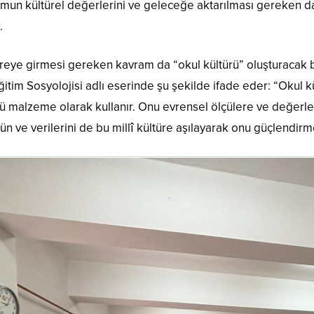
un kültürel değerlerini ve geleceğe aktarılması gereken dav
.
eye girmesi gereken kavram da “okul kültürü” oluşturacak bi
tim Sosyolojisi adlı eserinde şu şekilde ifade eder: “Okul k
ürü malzeme olarak kullanır. Onu evrensel ölçülere ve değer
ün ve verilerini de bu millî kültüre aşılayarak onu güçlendirme