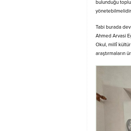
bulunduğu toplum
yönetebilmelidir
Tabi burada devr
Ahmed Arvasi Eği
Okul, millî kült
araştırmaların ür