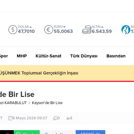
DOLAR
EURO
ALTIN
B
47,7010
55,0063
6.543,59
1
Spor
MHP
Kültür-Sanat
Türk Dünyası
Basından
 Sevmiyoruz Herhalde
de Bir Lise
azi KARABULUT
Kayseri’de Bir Lise
UT
8 Mayıs 2026 09:07
0
8