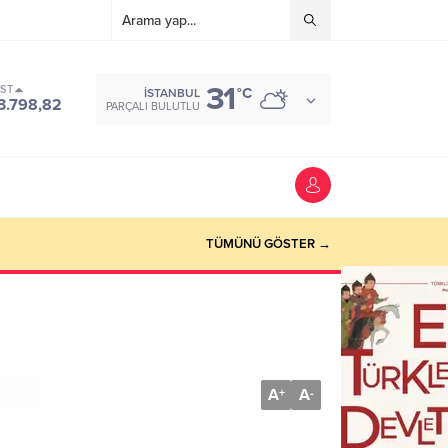
31
IST
°C
İSTANBUL
3.798,82
PARÇALI BULUTLU
TÜMÜNÜ GÖSTER →
A
A
+
-