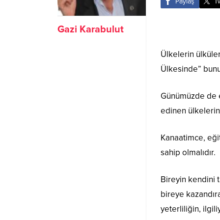
Paylaş
T
Gazi Karabulut
Ülkelerin ülküle
Ülkesinde” bunu
Günümüzde de eğ
edinen ülkelerin
Kanaatimce, eğit
sahip olmalıdır.
Bireyin kendini 
bireye kazandırac
yeterliliğin, ilg