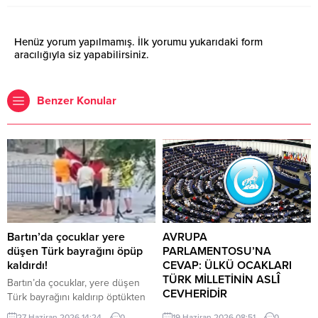
Henüz yorum yapılmamış. İlk yorumu yukarıdaki form
aracılığıyla siz yapabilirsiniz.
Benzer Konular
Bartın’da çocuklar yere
AVRUPA
düşen Türk bayrağını öpüp
PARLAMENTOSU’NA
kaldırdı!
CEVAP: ÜLKÜ OCAKLARI
TÜRK MİLLETİNİN ASLÎ
Bartın’da çocuklar, yere düşen
CEVHERİDİR
Türk bayrağını kaldırıp öptükten
sonra gelen itfaiye ekiplerinin de
MHP milletvekili Prof. Dr. İlyas
27 Haziran 2026 14:24
0
19 Haziran 2026 08:51
0