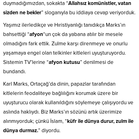
duymadığımızdan, sokakta “
Allahsız komünistler, vatan
sizden ne bekler
” sloganıyla bu iddiaya cevap veriyorduk.
Yaşımız ilerledikçe ve Hıristiyanlığı tanıdıkça Marks’ın
bahsettiği “
afyon
“un çok da yabana atılır bir mesele
olmadığını fark ettik. Zulme karşı direnmeye ve onurlu
yaşamaya engel olan telkinler kitleleri uyuşturuyordu.
Sistemin TV’lerine “
afyon kutusu
” denilmesi de
bundandı.
Karl Marks, Ortaçağ’da dinin, papazlar tarafından
kitlelerin feodaliteye bağlılığını korumak üzere bir
uyuşturucu olarak kullanıldığını söylemeye çalışıyordu ve
aslında haklıydı. Biz Marks’ın sözünü artık üzerimize
alınmıyorduk; çünkü İslam, “
küfr ile dünya durur, zulm ile
dünya durmaz.
” diyordu.