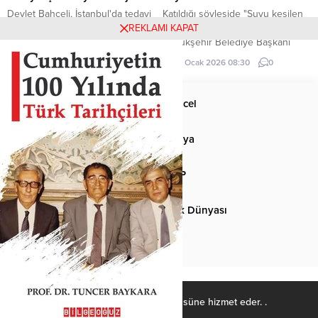
Devlet Bahçeli, İstanbul'da tedavi
Katıldığı söyleşide "Suyu kesilen
gördüğü hastanede hayatını
elini kaldırsın" diyen Ankara
REKLAMI KAPAT
kaybeden Prof. Dr. İlber Ortaylı
Büyükşehir Belediye Başkanı
için taziye mesajı yayımladı.
Mansur Yavaş, gençlerin yarısının
14 Mart 2026 00:00
0
29 Ocak 2026 08:30
0
elini kaldırması sonucu neye
uğradığını şaşırdı.
Anasayfa
Güncel
Siyaset
Dünya
Spor
MHP
Kültür-Sanat
Türk Dünyası
Basından
Ülkücü Kadro, Türk-İslâm ülküsüne hizmet eder. .