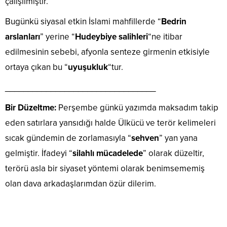
çalışılmıştır.
Bugünkü siyasal etkin İslami mahfillerde “
Bedrin
arslanları
” yerine “
Hudeybiye salihleri
“ne itibar
edilmesinin sebebi, afyonla senteze girmenin etkisiyle
ortaya çıkan bu “
uyuşukluk
“tur.
_________________________________
Bir Düzeltme:
Perşembe günkü yazımda maksadım takip
eden satırlara yansıdığı halde Ülkücü ve terör kelimeleri
sıcak gündemin de zorlamasıyla “
sehven
” yan yana
gelmiştir. İfadeyi “
silahlı mücadelede
” olarak düzeltir,
terörü asla bir siyaset yöntemi olarak benimsememiş
olan dava arkadaşlarımdan özür dilerim.