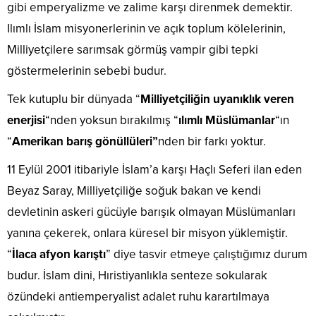
gibi emperyalizme ve zalime karşı direnmek demektir.
Ilımlı İslam misyonerlerinin ve açık toplum kölelerinin,
Milliyetçilere sarımsak görmüş vampir gibi tepki
göstermelerinin sebebi budur.
Tek kutuplu bir dünyada “
Milliyetçiliğin uyanıklık veren
enerjisi
“nden
yoksun bırakılmış “
ılımlı Müslümanlar
“ın
“
Amerikan barış gönüllüleri”
nden bir farkı yoktur.
11 Eylül 2001 itibariyle İslam’a karşı Haçlı Seferi ilan eden
Beyaz Saray, Milliyetçiliğe soğuk bakan ve kendi
devletinin askeri gücüyle barışık olmayan Müslümanları
yanına çekerek, onlara küresel bir misyon yüklemiştir.
“
İlaca afyon karıştı
” diye tasvir etmeye çalıştığımız durum
budur. İslam dini, Hıristiyanlıkla senteze sokularak
özündeki antiemperyalist adalet ruhu karartılmaya