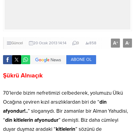
A
A
+
-
Güncel
20 Ocak 2013 14:14
0
858
ABONE OL
Şükrü Alnıaçık
70’lerde bizim nefretimizi celbederek, yolumuzu Ülkü
Ocağına çeviren kızıl arsızlıklardan biri de “
din
afyondur!..
” sloganıydı. Bir zamanlar bir Alman Yahudisi,
“
din kitlelerin afyonudur
” demişti. Biz daha cümleyi
duyar duymaz aradaki “
kitlelerin
” sözünü de