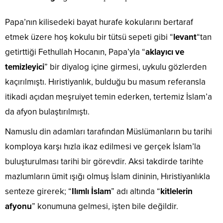
Papa’nın kilisedeki bayat hurafe kokularını bertaraf
etmek üzere hoş kokulu bir tütsü sepeti gibi “
levant
“tan
getirttiği Fethullah Hocanın, Papa’yla “
aklayıcı ve
temizleyici
” bir diyalog içine girmesi, uykulu gözlerden
kaçırılmıştı. Hıristiyanlık, bulduğu bu masum referansla
itikadi açıdan meşruiyet temin ederken, tertemiz İslam’a
da afyon bulaştırılmıştı.
Namuslu din adamları tarafından Müslümanların bu tarihi
komploya karşı hızla ikaz edilmesi ve gerçek İslam’la
buluşturulması tarihi bir görevdir. Aksi takdirde tarihte
mazlumların ümit ışığı olmuş İslam dininin, Hıristiyanlıkla
senteze girerek; “
Ilımlı İslam
” adı altında “
kitlelerin
afyonu
” konumuna gelmesi, işten bile değildir.