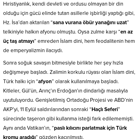
Hıristiyanlık, kendi devleti ve ordusu olmayan bir din
olduğu için gücü elinde tutan asillerle işbirliği yaptığı gibi,
Hz. İsa’dan aktarılan “
sana vurana öbür yanağını uzat
”
telkiniyle halkın afyonu olmuştu. Oysa zulme karşı “
en az
üç taş atmayı
” emreden İslam dini, hem feodalitenin hem
de emperyalizmin ilacıydı.
Sonra soğuk savaşın bitmesiyle birlikte her şey hızla
değişmeye başladı. Zalimin korkulu rüyası olan İslam dini,
Türk halkı için “
afyon
” olarak kullanılmaya başladı.
Kitleler, Gül’ün, Arınç’ın Erdoğan’ın dindarlığı masalıyla
uyutuluyordu. Genişletilmiş Ortadoğu Projesi ve ABD’nin
AKP’yi, 11 Eylül saldırılarından sonraki “
Haçlı Seferi
”
sürecinde taşeron gibi kullanma isteği fark edilememişti.
Aynı anda Vatikan’ın, “
paslı kılıcını parlatmak için Türk
kromu aradığı
” gözden kaçırılmıştı.