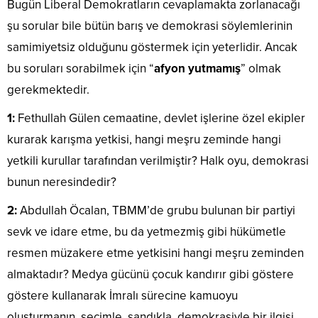
Bugün Liberal Demokratların cevaplamakta zorlanacağı
şu sorular bile bütün barış ve demokrasi söylemlerinin
samimiyetsiz olduğunu göstermek için yeterlidir. Ancak
bu soruları sorabilmek için “
afyon yutmamış
” olmak
gerekmektedir.
1:
Fethullah Gülen cemaatine, devlet işlerine özel ekipler
kurarak karışma yetkisi, hangi meşru zeminde hangi
yetkili kurullar tarafından verilmiştir? Halk oyu, demokrasi
bunun neresindedir?
2:
Abdullah Öcalan, TBMM’de grubu bulunan bir partiyi
sevk ve idare etme, bu da yetmezmiş gibi hükümetle
resmen müzakere etme yetkisini hangi meşru zeminden
almaktadır? Medya gücünü çocuk kandırır gibi göstere
göstere kullanarak İmralı sürecine kamuoyu
oluşturmanın, seçimle, sandıkla, demokrasiyle bir ilgisi