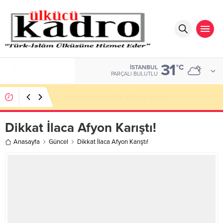
31
DOLAR
°C
İSTANBUL
47,7189
PARÇALI BULUTLU
SOSYOLOJİK DÜŞÜNMEK Toplumsal Gerçekliğin
İnşası
Dikkat İlaca Afyon Karıştı!
Anasayfa
Güncel
Dikkat İlaca Afyon Karıştı!