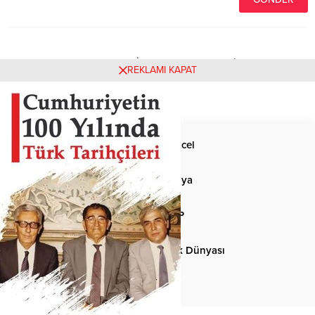
Henüz yorum yapılmamış. İlk yorumu yukarıdaki form
REKLAMI KAPAT
aracılığıyla siz yapabilirsiniz.
Anasayfa
Güncel
Siyaset
Dünya
Spor
MHP
Kültür-Sanat
Türk Dünyası
Basından