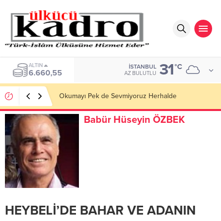
31
ALTIN
°C
İSTANBUL
6.660,55
AZ BULUTLU
Okumayı Pek de Sevmiyoruz Herhalde
Babür Hüseyin ÖZBEK
HEYBELİ’DE BAHAR VE ADANIN