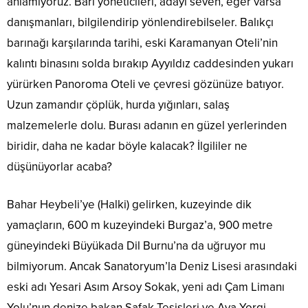
anlamıyoruz. Bari yöneticileri, adayı seven, eğer varsa
danışmanları, bilgilendirip yönlendirebilseler. Balıkçı
barınağı karşılarında tarihi, eski Karamanyan Oteli’nin
kalıntı binasını solda bırakıp Ayyıldız caddesinden yukarı
yürürken Panoroma Oteli ve çevresi gözünüze batıyor.
Uzun zamandır çöplük, hurda yığınları, salaş
malzemelerle dolu. Burası adanın en güzel yerlerinden
biridir, daha ne kadar böyle kalacak? İlgililer ne
düşünüyorlar acaba?
Bahar Heybeli’ye (Halki) gelirken, kuzeyinde dik
yamaçların, 600 m kuzeyindeki Burgaz’a, 900 metre
güneyindeki Büyükada Dil Burnu’na da uğruyor mu
bilmiyorum. Ancak Sanatoryum’la Deniz Lisesi arasındaki
eski adı Yesari Asım Arsoy Sokak, yeni adı Çam Limanı
Yolu’nun denize bakan Şafak Tesisleri ve Aya Yorgi