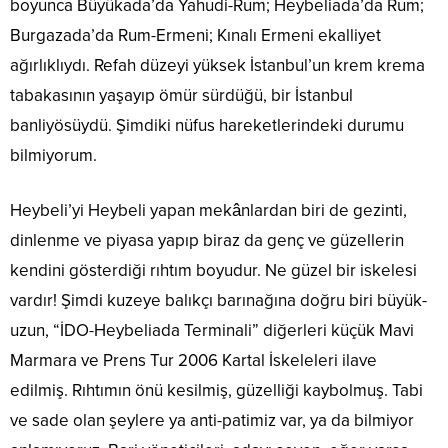
boyunca Büyükada’da Yahudi-Rum; Heybeliada’da Rum;
Burgazada’da Rum-Ermeni; Kınalı Ermeni ekalliyet
ağırlıklıydı. Refah düzeyi yüksek İstanbul’un krem krema
tabakasının yaşayıp ömür sürdüğü, bir İstanbul
banliyösüydü. Şimdiki nüfus hareketlerindeki durumu
bilmiyorum.
Heybeli’yi Heybeli yapan mekânlardan biri de gezinti,
dinlenme ve piyasa yapıp biraz da genç ve güzellerin
kendini gösterdiği rıhtım boyudur. Ne güzel bir iskelesi
vardır! Şimdi kuzeye balıkçı barınağına doğru biri büyük-
uzun, “İDO-Heybeliada Terminali” diğerleri küçük Mavi
Marmara ve Prens Tur 2006 Kartal İskeleleri ilave
edilmiş. Rıhtımın önü kesilmiş, güzelliği kaybolmuş. Tabi
ve sade olan şeylere ya anti-patimiz var, ya da bilmiyor