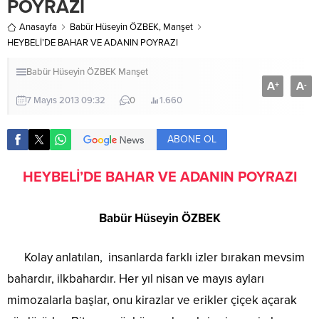
POYRAZI
Anasayfa
Babür Hüseyin ÖZBEK
,
Manşet
HEYBELİ’DE BAHAR VE ADANIN POYRAZI
Babür Hüseyin ÖZBEK
Manşet
A
A
+
-
7 Mayıs 2013 09:32
0
1.660
ABONE OL
HEYBELİ’DE BAHAR VE ADANIN POYRAZI
Babür Hüseyin ÖZBEK
Kolay anlatılan, insanlarda farklı izler bırakan mevsim
bahardır, ilkbahardır. Her yıl nisan ve mayıs ayları
mimozalarla başlar, onu kirazlar ve erikler çiçek açarak