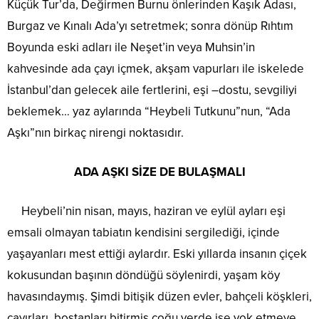
Küçük Tur’da, Değirmen Burnu önlerinden Kaşık Adası,
Burgaz ve Kınalı Ada’yı setretmek; sonra dönüp Rıhtım
Boyunda eski adları ile Neşet’in veya Muhsin’in
kahvesinde ada çayı içmek, akşam vapurları ile iskelede
İstanbul’dan gelecek aile fertlerini, eşi –dostu, sevgiliyi
beklemek… yaz aylarında “Heybeli Tutkunu”nun, “Ada
Aşkı”nın birkaç nirengi noktasıdır.
ADA AŞKI SİZE DE BULAŞMALI
Heybeli’nin nisan, mayıs, haziran ve eylül ayları eşi
emsali olmayan tabiatın kendisini sergilediği, içinde
yaşayanları mest ettiği aylardır. Eski yıllarda insanın çiçek
kokusundan başının döndüğü söylenirdi, yaşam köy
havasındaymış. Şimdi bitişik düzen evler, bahçeli köşkleri,
çayırları, bostanları bitirmiş çoğu yerde ise yok etmeye