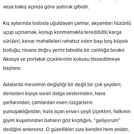
veya bakış açınıza göre yumruk gibidir.
Kış aylarında lodosla uğuldayan çamlar, akşamları hüzünlü
uçup uçmamak, konup konmamakta tereddütlü karga
sürüleri, kenar mahalleleri rahatsız eden başı boş köpek
bolluğu, nisana doğru yerini tabiatta bir canlılığa bırakır.
Akasya ve portakal çiçeklerinin kokusu hissedilmeye
başlanır.
Adalarda mevsimin değiştiği bir değil bir çok şeyden;
denizden kıyıya vuran dalga seslerinden, hava
şartlarından, çamlardan esen rüzgarların
yumuşaklığından, hızla açan enva-i çeşit çiçekten, halkının
giyim kuşamından baharın göz kırptığını, “geliyorum”
dediğini anlarsınız. O güzellikler size kendini hem anlatır,