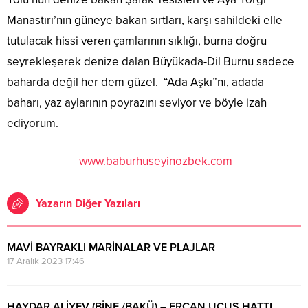
Manastırı’nın güneye bakan sırtları, karşı sahildeki elle
tutulacak hissi veren çamlarının sıklığı, burna doğru
seyrekleşerek denize dalan Büyükada-Dil Burnu sadece
baharda değil her dem güzel. “Ada Aşkı”nı, adada
baharı, yaz aylarının poyrazını seviyor ve böyle izah
ediyorum.
www.baburhuseyinozbek.com
Yazarın Diğer Yazıları
MAVİ BAYRAKLI MARİNALAR VE PLAJLAR
17 Aralık 2023 17:46
HAYDAR ALİYEV (BİNE /BAKÜ) – ERCAN UÇUŞ HATTI