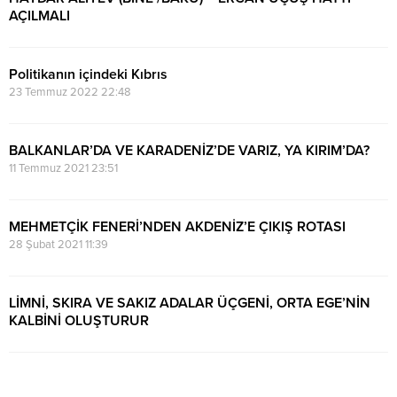
AÇILMALI
20 Kasım 2023 20:46
Politikanın içindeki Kıbrıs
23 Temmuz 2022 22:48
BALKANLAR’DA VE KARADENİZ’DE VARIZ, YA KIRIM’DA?
11 Temmuz 2021 23:51
MEHMETÇİK FENERİ’NDEN AKDENİZ’E ÇIKIŞ ROTASI
28 Şubat 2021 11:39
LİMNİ, SKIRA VE SAKIZ ADALAR ÜÇGENİ, ORTA EGE’NİN
KALBİNİ OLUŞTURUR
9 Ocak 2021 08:07