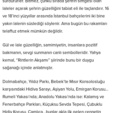
sürdürürler. Bitmez, çünkü sırada şehrin simgesi olan
laleler açarak şehrin güzelliğini tabiat eli ile taçlandırır. 16
ve 18’inci yüzyıllar arasında İstanbul bahçelerini iki bine
yakın lalenin süslediği söylenir. Ama bugün bu rakamları
telaffuz etmek mümkün değildir.
Gül ve lale güzelliğin, samimiyetin, insanlara pozitif
bakmanın, sevgi sunmanın canlı sembolleridir. Yahya
kemal, “Rintlerin Akşamı” şiirinde bunu bir duygu
sağanağı içinde anlatmıştır.
Dolmabahçe, Yıldız Parkı, Bebek’te Mısır Konsolosluğu
karşısındaki Hidiva Sarayı, Aşiyan Yolu, Emirgan Korusu…
Rumeli Yakası’nda; Anadolu Yakası’nda ise: Kalamış ve
Fenerbahçe Parkları, Küçuksu Sevda Tepesi, Çubuklu
Hidiv Korusu, Çamlıca…bunlar akla ilk gelen cennetin