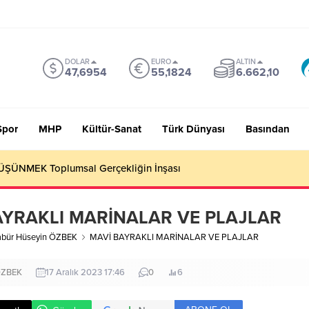
DOLAR
EURO
ALTIN
47,6954
55,1824
6.662,10
Spor
MHP
Kültür-Sanat
Türk Dünyası
Basından
 Sevmiyoruz Herhalde
AYRAKLI MARİNALAR VE PLAJLAR
abür Hüseyin ÖZBEK
MAVİ BAYRAKLI MARİNALAR VE PLAJLAR
ÖZBEK
17 Aralık 2023 17:46
0
6