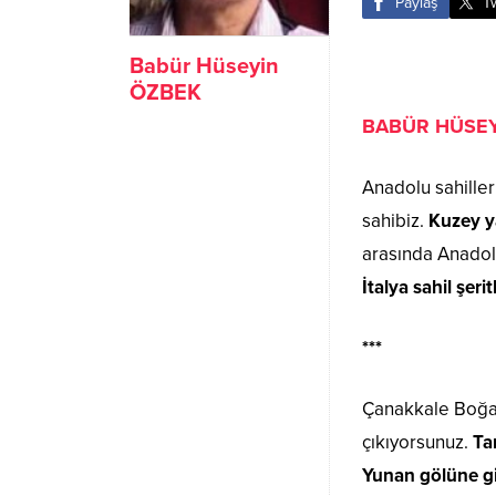
Paylaş
T
Babür Hüseyin
ÖZBEK
BABÜR HÜSEY
Anadolu sahiller
sahibiz.
Kuzey ya
arasında Anadolu
İtalya sahil şeri
***
Çanakkale Boğaz
çıkıyorsunuz.
Ta
Yunan gölüne g