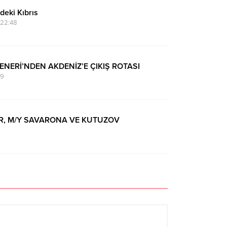
ndeki Kıbrıs
22:48
NERİ’NDEN AKDENİZ’E ÇIKIŞ ROTASI
39
R, M/Y SAVARONA VE KUTUZOV
:00