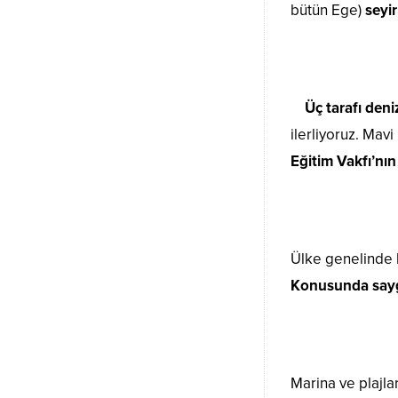
bütün Ege)
seyi
Üç tarafı denizl
ilerliyoruz. Mav
Eğitim Vakfı’nın 
Ülke genelinde 
Konusunda saygın
Marina ve plajl