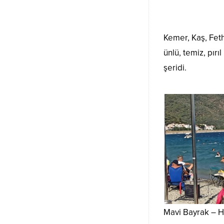
Kemer, Kaş, Feth
ünlü, temiz, pırı
şeridi.
Mavi Bayrak – H