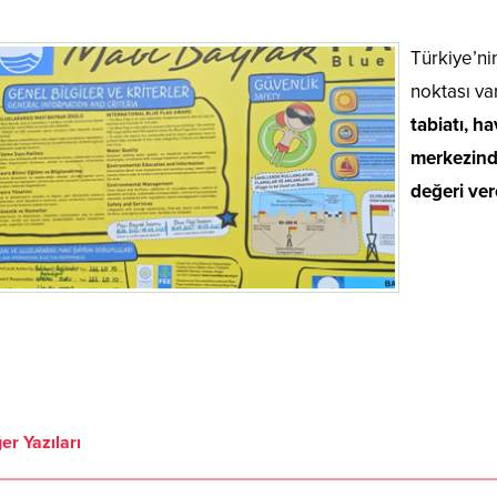
Türkiye’ni
noktası va
tabiatı, h
merkezinde 
değeri ver
er Yazıları