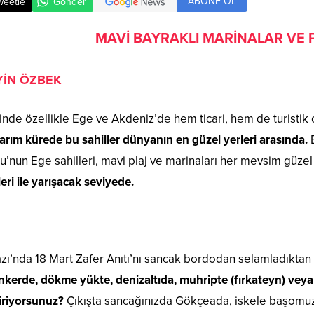
ABONE OL
weetle
Gönder
MAVİ BAYRAKLI MARİNALAR VE 
İN ÖZBEK
inde özellikle Ege ve Akdeniz’de hem ticari, hem de turistik o
rım kürede bu sahiller dünyanın en güzel yerleri arasında.
E
’nun Ege sahilleri, mavi plaj ve marinaları her mevsim güzel
tleri ile yarışacak seviyede.
ı’nda 18 Mart Zafer Anıtı’nı sancak bordodan selamladıktan 
nkerde, dökme yükte, denizaltıda, muhripte (fırkateyn) veya ö
iriyorsunuz?
Çıkışta sancağınızda Gökçeada, iskele başomu