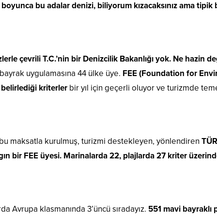
r boyunca bu adalar denizi, biliyorum kızacaksınız ama tipik 
erle çevrili T.C.’nin bir Denizcilik Bakanlığı yok. Ne hazin de
i bayrak uygulamasına 44 ülke üye.
FEE (Foundation for Envi
belirlediği kriterler
bir yıl için geçerli oluyor ve turizmde teme
bu maksatla kurulmuş, turizmi destekleyen, yönlendiren
TÜR
 bir FEE üyesi. Marinalarda 22, plajlarda 27 kriter üzerind
arda Avrupa klasmanında 3’üncü sıradayız.
551 mavi bayraklı 