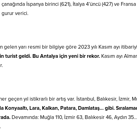
anağında İspanya birinci (621), İtalya 4’üncü (427) ve Fransa 5
 gurur verici.
n gelen yarı resmi bir bilgiye göre 2023 yılı Kasım ayı itibari
 turist geldi. Bu Antalya için yeni bir rekor.
Kasım ayı Alman
r.
her geçen yıl istikrarlı bir artış var. İstanbul, Balıkesir, İzmir,
a Konyaaltı, Lara, Kalkan, Patara, Damlataş… gibi. Sıralamada
rada.
Devamında: Muğla 110, İzmir 63, Balıkesir 46, Aydın 35…
.