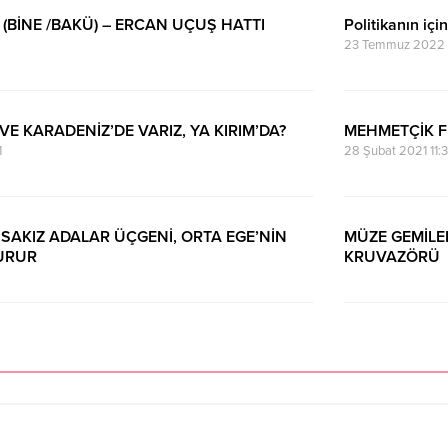
(BİNE /BAKÜ) – ERCAN UÇUŞ HATTI
Politikanın içi
23 Temmuz 2022 
6
E KARADENİZ’DE VARIZ, YA KIRIM’DA?
MEHMETÇİK FE
1
28 Şubat 2021 11:
E SAKIZ ADALAR ÜÇGENİ, ORTA EGE’NİN
MÜZE GEMİLE
URUR
KRUVAZÖRÜ
17 Kasım 2020 17