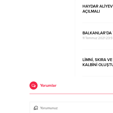
HAYDAR ALİYEV 
AÇILMALI
20 Kasım 2023 20:4
BALKANLAR’DA V
11 Temmuz 2021 23:5
LİMNİ, SKIRA V
KALBİNİ OLUŞT
9 Ocak 2021 08:07
Yorumlar