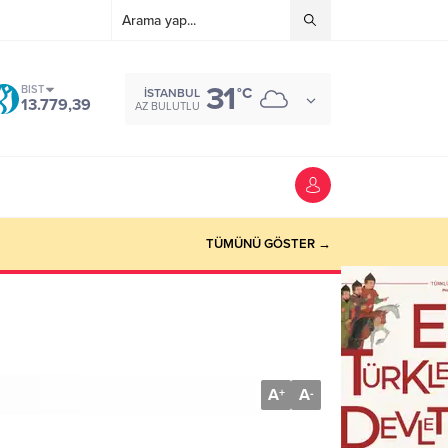
31
BIST
°C
İSTANBUL
13.779,39
AZ BULUTLU
TÜMÜNÜ GÖSTER →
A
A
+
-