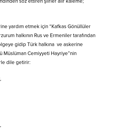
inden söz ettiren şiirler alır kaleme;
ine yardım etmek için “Kafkas Gönüllüler
Erzurum halkının Rus ve Ermeniler tarafından
ölgeye gidip Türk halkına ve askerine
kü Müslüman Cemiyyeti Hayriye”nin
e dile getirir:
,
”