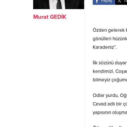
Paylaş
T
Murat GEDİK
Özden gelerek ka
gönülleri hüzünl
Karadeniz”.
İlk sözünü duyar
kendimizi. Coşarı
bilmeyiz çoğum
Odlar yurdu, Oğ
Cevad adlı bir 
yapısının oluşma