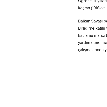
Öğrencilik yılla
Koşma (1916) ve D
Balkan Savaşı p
Birliği”ne katıl
katliama maruz 
yardım etme mec
çalışmalarında ye