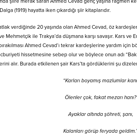
rında şiire merak saran Ahmed Cevad genç yaşına rağmen kend
alga (1919) hayatta iken çıkardığı şiir kitaplarıdır.
atlak verdiğinde 20 yaşında olan Ahmed Cevad, öz kardeşler
ır ve Mehmetçik ile Trakya’da düşmana karşı savaşır. Kars ve 
bırakılması Ahmed Cevad’ı tekrar kardeşlerine yardım için b
buriyeti hissetmesine sebep olur ve böylece onun adı “Ba
rini alır. Burada etkilenen şair Kars’ta gördüklerini şu dizelerl
“Karları boyamış mazlumlar kanı
Ölenler çok, fakat mezarı hanı?
Ayaklar altında şöhreti, şanı,
Kalanları görüp feryada geldim.