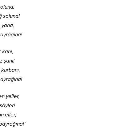
yoluna,
ğ soluna!
n yana,
ayrağına!
 kanı,
z şanı!
 kurbanı,
ayrağına!
n yeller,
söyler!
n eller,
bayrağına!”