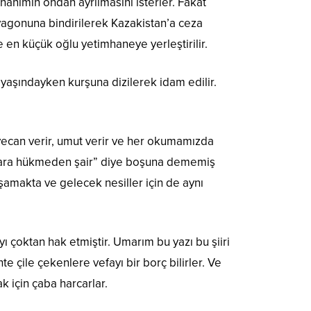
 hanımın ondan ayrılmasını isterler. Fakat
agonuna bindirilerek Kazakistan’a ceza
ve en küçük oğlu yetimhaneye yerleştirilir.
aşındayken kurşuna dizilerek idam edilir.
yecan verir, umut verir ve her okumamızda
uhlara hükmeden şair” diye boşuna dememiş
şamakta ve gelecek nesiller için de aynı
 çoktan hak etmiştir. Umarım bu yazı bu şiiri
 çile çekenlere vefayı bir borç bilirler. Ve
k için çaba harcarlar.