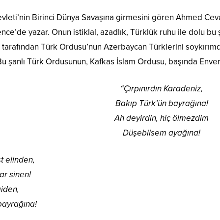
vleti’nin Birinci Dünya Savaşına girmesini gören Ahmed Ceva
ence’de yazar. Onun istiklal, azadlık, Türklük ruhu ile dolu bu 
i tarafından Türk Ordusu’nun Azerbaycan Türklerini soykırım
 Bu şanlı Türk Ordusunun, Kafkas İslam Ordusu, başında Enver
“Çırpınırdın Karadeniz,
Bakıp Türk’ün bayrağına!
Ah deyirdin, hiç ölmezdim
Düşebilsem ayağına!
t elinden,
par sinen!
giden,
bayrağına!