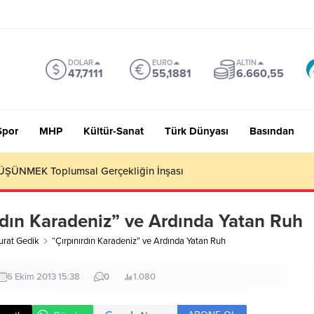
DOLAR
EURO
ALTIN
47,7111
55,1881
6.660,55
Spor
MHP
Kültür-Sanat
Türk Dünyası
Basından
 Sevmiyoruz Herhalde
rdın Karadeniz” ve Ardında Yatan Ruh
rat Gedik
“Çırpınırdın Karadeniz” ve Ardında Yatan Ruh
6 Ekim 2013 15:38
0
1.080