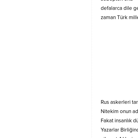
defalarca dile ge
zaman Türk mille
Rus askerleri t
Nitekim onun adı
Fakat insanlık d
Yazarlar Birliğin