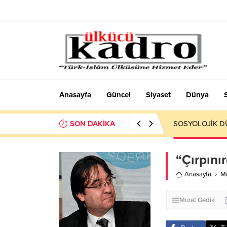
Anasayfa
Güncel
Siyaset
Dünya
SON DAKİKA
Okumayı Pek de
“Çırpını
Anasayfa
Mu
Murat Gedik