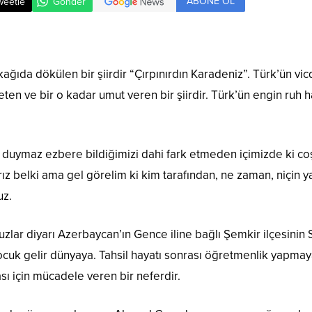
ABONE OL
weetle
Gönder
ğıda dökülen bir şiirdir “Çırpınırdın Karadeniz”. Türk’ün vic
eten ve bir o kadar umut veren bir şiirdir. Türk’ün engin ruh h
 duymaz ezbere bildiğimizi dahi fark etmeden içimizde ki coş
z belki ama gel görelim ki kim tarafından, ne zaman, niçin yazı
uz.
uzlar diyarı Azerbaycan’ın Gence iline bağlı Şemkir ilçesin
çocuk gelir dünyaya. Tahsil hayatı sonrası öğretmenlik yapm
sı için mücadele veren bir neferdir.