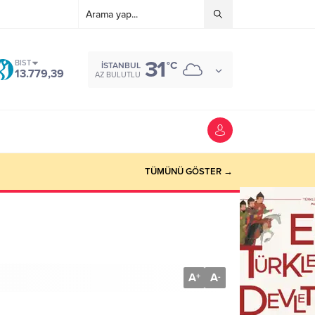
31
BIST
°C
İSTANBUL
13.779,39
AZ BULUTLU
TÜMÜNÜ GÖSTER →
A
A
+
-