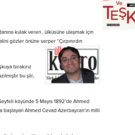
danına kulak veren , ülküsüne ulaşmak için
alini gözler önüne serper “Çırpınırdın
kuya bırakırız
lmıştır bu şiir,
in Seyfeli köyünde 5 Mayıs 1892’de Ahmed
aya başlayan Ahmed Cevad Azerbaycan’ın milli