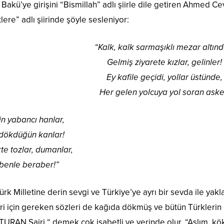
akü’ye girişini “Bismillah” adlı şiirle dile getiren Ahmed Cev
lere” adlı şiirinde şöyle sesleniyor:
“Kalk, kalk sarmaşıklı mezar altınd
Gelmiş ziyarete kızlar, gelinler!
Ey kafile geçidi, yollar üstünde,
Her gelen yolcuya yol soran aske
in yabancı hanlar,
 dökdüğün kanlar!
te tozlar, dumanlar,
 benle beraber!”
 Milletine derin sevgi ve Türkiye’ye ayrı bir sevda ile yakla
ri için gereken sözleri de kağıda dökmüş ve bütün Türklerin 
URAN Şairi “ demek çok isabetli ve yerinde olur. “Aslım, kö