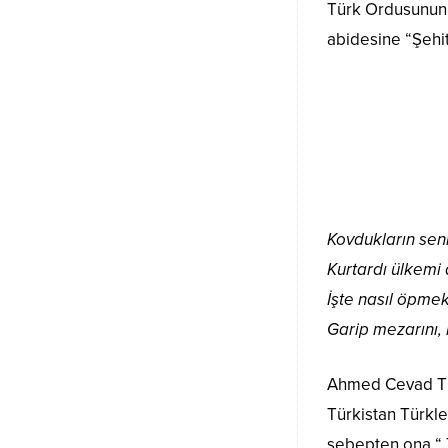
Türk Ordusunun B
abidesine “Şehit
Kovdukların sen
Kurtardı ülkemi
İşte nasıl öpmek
Garip mezarını,
Ahmed Cevad Türk
Türkistan Türkle
sebepten ona “ T