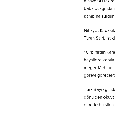
nihayet 4 Hazira
baba ocağından 
kampına sürgün ed
Nihayet 15 daki
Turan Şairi, İsti
“Çırpınırdın Ka
hayallere kapıl
meğer Mehmet Emi
görevi görecekti
Türk Bayrağı’nda
gönülden okuyanl
elbette bu şiiri