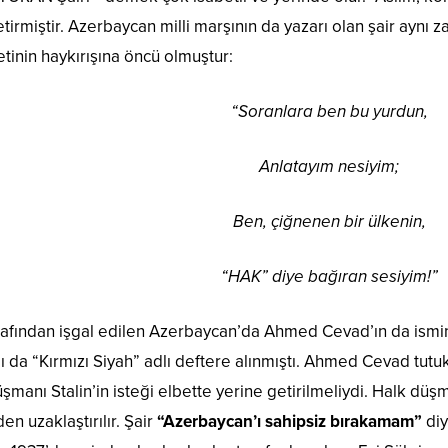
tirmiştir. Azerbaycan milli marşının da yazarı olan şair aynı z
tinin haykırışına öncü olmuştur:
“Soranlara ben bu yurdun,
Anlatayım nesiyim;
Ben, çiğnenen bir ülkenin,
“HAK” diye bağıran sesiyim!”
arafından işgal edilen Azerbaycan’da Ahmed Cevad’ın da ismi
 da “Kırmızı Siyah” adlı deftere alınmıştı. Ahmed Cevad tutukl
üşmanı Stalin’in isteği elbette yerine getirilmeliydi. Halk dü
den uzaklaştırılır. Şair
“Azerbaycan’ı sahipsiz bırakamam”
diy