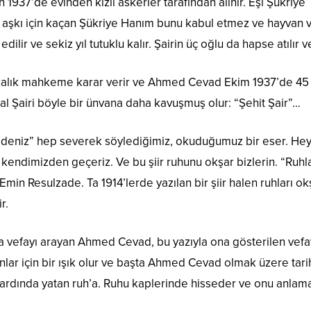
n 1937’de evinden kızıl askerler tarafından alınır. Eşi Şükriye
aşkı için kaçan Şükriye Hanım bunu kabul etmez ve hayvan v
ilir ve sekiz yıl tutuklu kalır. Şairin üç oğlu da hapse atılır 
kalık mahkeme karar verir ve Ahmed Cevad Ekim 1937’de 45 y
klal Şairi böyle bir ünvana daha kavuşmuş olur: “Şehit Şair”…
radeniz” hep severek söylediğimiz, okuduğumuz bir eser. He
ır kendimizden geçeriz. Ve bu şiir ruhunu okşar bizlerin. “R
n Resulzade. Ta 1914’lerde yazılan bir şiir halen ruhları ok
r.
 vefayı arayan Ahmed Cevad, bu yazıyla ona gösterilen vefayı
ar için bir ışık olur ve başta Ahmed Cevad olmak üzere tarihte
n ardında yatan ruh’a. Ruhu kaplerinde hisseder ve onu anlama