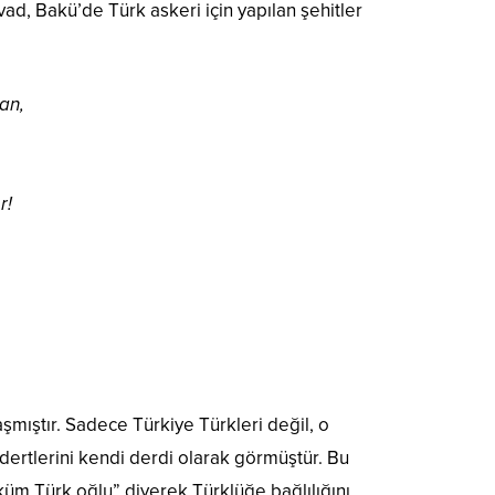
ad, Bakü’de Türk askeri için yapılan şehitler
an,
r!
şmıştır. Sadece Türkiye Türkleri değil, o
dertlerini kendi derdi olarak görmüştür. Bu
küm Türk oğlu” diyerek Türklüğe bağlılığını