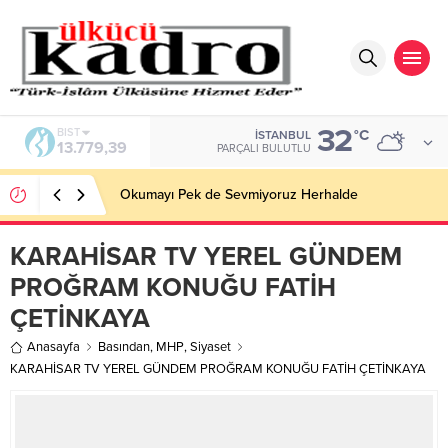
32
BIST
°C
İSTANBUL
13.779,39
PARÇALI BULUTLU
Okumayı Pek de Sevmiyoruz Herhalde
KARAHİSAR TV YEREL GÜNDEM
PROĞRAM KONUĞU FATİH
ÇETİNKAYA
Anasayfa
Basından
,
MHP
,
Siyaset
KARAHİSAR TV YEREL GÜNDEM PROĞRAM KONUĞU FATİH ÇETİNKAYA