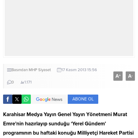
Basından
MHP
Siyaset
17 Kasım 2013 15:56
A
A
+
-
0
1.171
ABONE OL
Karahisar Medya Yayın Genel Yayın Yönetmeni Murat
Emre’nin hazırlayıp sunduğu ‘Yerel Gündem’
programının bu haftaki konuğu Milliyetçi Hareket Partisi