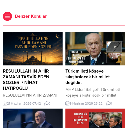
Benzer Konular
RESULULLAH’IN AHİR
Türk milleti köşeye
ZAMANI TASVİR EDEN
sıkıştırılacak bir millet
SÖZLERİ / NİHAT
değildir.
HATİPOĞLU
MHP Lideri Bahçeli: Türk milleti
RESULULLAH’IN AHİR ZAMANI
köşeye sıkıştırılacak bir millet
TASVİR EDEN SÖZLERİ İnsanlar
değildir. Türk milleti, karşısına
21 Haziran 2026 07:42
0
9 Haziran 2026 23:22
0
heveslerine uyacaklar, zan ile
yedi düvel de dizilse tarih
hükmedilecek. Bilinmeyen
sahnesinden silinecek bir millet
konularda insanlar konuşacaklar.
değildir. Türkiye, ham hayaller
Cehalet, dini bilmemek
kurulup çizilen haritaların