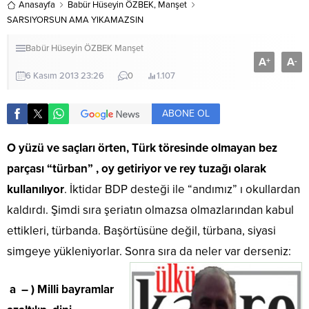
Anasayfa
Babür Hüseyin ÖZBEK
,
Manşet
SARSIYORSUN AMA YIKAMAZSIN
Babür Hüseyin ÖZBEK
Manşet
A
A
+
-
6 Kasım 2013 23:26
0
1.107
ABONE OL
O yüzü ve saçları örten, Türk töresinde olmayan bez
parçası “türban” , oy getiriyor ve rey tuzağı olarak
kullanılıyor
. İktidar BDP desteği ile “andımız” ı okullardan
kaldırdı. Şimdi sıra şeriatın olmazsa olmazlarından kabul
ettikleri, türbanda. Başörtüsüne değil, türbana, siyasi
simgeye yükleniyorlar. Sonra sıra da neler var derseniz:
a – ) Milli bayramlar