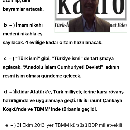
azaltılıp, dini
bayramlar artacak,
b – ) İmam nikahı
medeni nikahla eş
sayılacak. 4 evliliğe kadar ortam hazırlanacak.
c – ) “Türk ismi” gibi, “Türkiye ismi” de tartışmaya
açılacak. “Anadolu İslam Cumhuriyeti Devleti” adının
resmi isim olması gündeme gelecek.
d – )İktidar Atatürk’e, Türk milliyetçilerine karşı rövanş
hazırlığında ve uygulamaya geçti. İlk iki raunt Çankaya
Köşkü’nde ve TBMM’ inde türbanla geçildi.
e – ) 31 Ekim 2013, yer TBMM kürsüsü BDP milletvekili