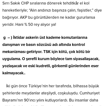
Sırrı Sakık CHP sıralarına dönerek tehditkâr el kol
hareketleriyle; “Alın andınızı başınıza çalın, faşistler,” diye
bağırıyor. AKP bu görüntülerden ne kadar gururlansa
yeridir. Hani % 50 rey alıyor ya!
g – ) İktidar askerin üst kademe komutanlarına
danışman ve basın sözcüsü adı altında kontrol
mekanizması getiriyor. TSK için kötü, çok kötü bir
uygulama. O şerefli kurum böylece tam siyasallaşacak,
yozlaşacak ve eski kudretli, görkemli günlerinden eser
kalmayacak..
İki gün önce Türkiye’nin her tarafında, bilhassa büyük
şehirlerde meydanlar ateşliydi, coşkuluydu. Cumhuriyet
Bayramı’nın 90’ıncı yılını kutluyorlardı. Bu insanlar daha