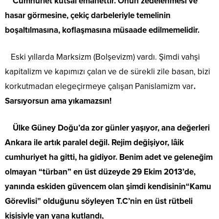
Cumhuriet kutsal emanettir. Onun zedelenmesi ve
hasar görmesine, çekiç darbeleriyle temelinin
boşaltılmasına, koflaşmasına müsaade edilmemelidir.
Eski yıllarda Marksizm (Bolşevizm) vardı. Şimdi vahşi
kapitalizm ve kapımızı çalan ve de sürekli zile basan, bizi
korkutmadan elegeçirmeye çalışan Panislamizm var
.
Sarsıyorsun ama yıkamazsın!
Ülke Güney Doğu’da zor günler yaşıyor, ana değerleri
Ankara ile artık paralel değil. Rejim değişiyor, lâik
cumhuriyet ha gitti, ha gidiyor. Benim adet ve geleneğim
olmayan “türban” en üst düzeyde 29 Ekim 2013’de,
yanında eskiden güvencem olan şimdi kendisinin“Kamu
Görevlisi” olduğunu söyleyen T.C’nin en üst rütbeli
kişisiyle yan yana kutlandı,