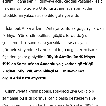
eğitimli, daha şehirli, dünyaya açık, çağdaş yaşamak, eşit
haklara sahip geriye U dönüşü yapmayan bir iktidar
istediklerini yüksek sesle dile getiriyorlardı.
İstanbul, Ankara, İzmir, Antalya ve Bursa geçen yıllardan
farklıydı. Yönlendirilebilirse, güçlü ellerde doğru
şekillendirilip, sandıklara yansıtılabilirse anlayana,
görmek isteyenlere hazırlıklı olduğunu gösteren işaret
fişekleri çakar gibiydiler.
Büyük Atatürk’ün 19 Mayıs
1919’da Samsun’dan Anadolu’ya çıkarken gördüğü
küçüklü büyüklü, ama bilinçli Milli Mukavemet
örgütlerini hatırlatıyordu.
Cumhuriyet fikrinin babası, sosyolog Ziya Gökalp o
zamanlar bu ışığı görmüş, canla başla desteklemiş ve
Cumhuriyet’in ilanından bir yıl sonrada 25 Ekim 1924’te