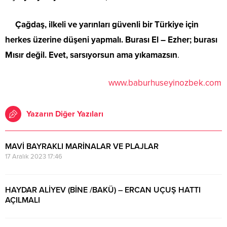
Çağdaş, ilkeli ve yarınları güvenli bir Türkiye için
herkes üzerine düşeni yapmalı. Burası El – Ezher; burası
Mısır değil. Evet, sarsıyorsun ama yıkamazsın
.
www.baburhuseyinozbek.com
Yazarın Diğer Yazıları
MAVİ BAYRAKLI MARİNALAR VE PLAJLAR
17 Aralık 2023 17:46
HAYDAR ALİYEV (BİNE /BAKÜ) – ERCAN UÇUŞ HATTI
AÇILMALI
20 Kasım 2023 20:46