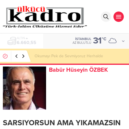
31
ALTIN
°C
İSTANBUL
6.660,55
AZ BULUTLU
Okumayı Pek de Sevmiyoruz Herhalde
Babür Hüseyin ÖZBEK
SARSIYORSUN AMA YIKAMAZSIN