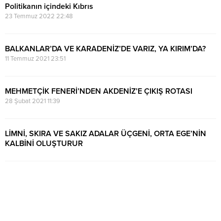
Politikanın içindeki Kıbrıs
23 Temmuz 2022 22:48
BALKANLAR’DA VE KARADENİZ’DE VARIZ, YA KIRIM’DA?
11 Temmuz 2021 23:51
MEHMETÇİK FENERİ’NDEN AKDENİZ’E ÇIKIŞ ROTASI
28 Şubat 2021 11:39
LİMNİ, SKIRA VE SAKIZ ADALAR ÜÇGENİ, ORTA EGE’NİN
KALBİNİ OLUŞTURUR
9 Ocak 2021 08:07