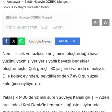
Anasayfa
Babür Hüseyin ÖZBEK
,
Manşet
Göksu Fırkateyni Görevden Döndü
Babür Hüseyin ÖZBEK
Manşet
A
A
+
-
21 Aralık 2013 17:18
0
1.384
ABONE OL
Nemli, sıcak ve tuzlusu karışımının oluşturduğu hava
yüzünü yakmış, yer yer siyahlı beyazlı benekler
oluşturmuştu. Çok gençti, 30 yaşları civarında olmalıydı.
Dile kolay; evinden, sevdiklerinden 7 ay 8 gün uzak
kaldığını söylüyordu.
Yaklaşık 1400 deniz mili süren Süveyş Kanalı çıkışı – Aden
arasındaki Kızıl Deniz’in temmuz – ağustos aylarında