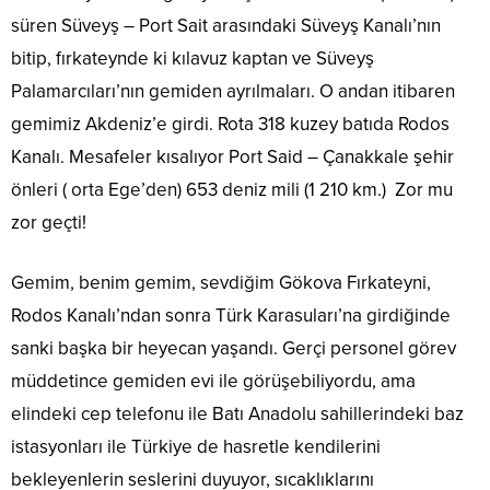
süren Süveyş – Port Sait arasındaki Süveyş Kanalı’nın
bitip, fırkateynde ki kılavuz kaptan ve Süveyş
Palamarcıları’nın gemiden ayrılmaları. O andan itibaren
gemimiz Akdeniz’e girdi. Rota 318 kuzey batıda Rodos
Kanalı. Mesafeler kısalıyor Port Said – Çanakkale şehir
önleri ( orta Ege’den) 653 deniz mili (1 210 km.) Zor mu
zor geçti!
Gemim, benim gemim, sevdiğim Gökova Fırkateyni,
Rodos Kanalı’ndan sonra Türk Karasuları’na girdiğinde
sanki başka bir heyecan yaşandı. Gerçi personel görev
müddetince gemiden evi ile görüşebiliyordu, ama
elindeki cep telefonu ile Batı Anadolu sahillerindeki baz
istasyonları ile Türkiye de hasretle kendilerini
bekleyenlerin seslerini duyuyor, sıcaklıklarını