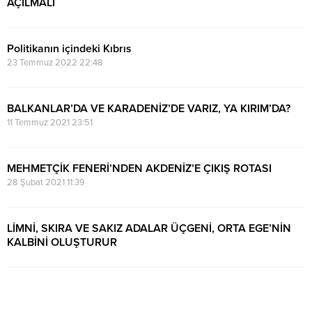
AÇILMALI
20 Kasım 2023 20:46
Politikanın içindeki Kıbrıs
23 Temmuz 2022 22:48
BALKANLAR’DA VE KARADENİZ’DE VARIZ, YA KIRIM’DA?
11 Temmuz 2021 23:51
MEHMETÇİK FENERİ’NDEN AKDENİZ’E ÇIKIŞ ROTASI
28 Şubat 2021 11:39
LİMNİ, SKIRA VE SAKIZ ADALAR ÜÇGENİ, ORTA EGE’NİN
KALBİNİ OLUŞTURUR
9 Ocak 2021 08:07