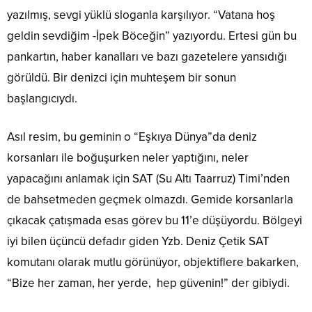
yazılmış, sevgi yüklü sloganla karşılıyor. “Vatana hoş
geldin sevdiğim -İpek Böceğin” yazıyordu. Ertesi gün bu
pankartın, haber kanalları ve bazı gazetelere yansıdığı
görüldü. Bir denizci için muhteşem bir sonun
başlangıcıydı.
Asıl resim, bu geminin o “Eşkıya Dünya”da deniz
korsanları ile boğuşurken neler yaptığını, neler
yapacağını anlamak için SAT (Su Altı Taarruz) Timi’nden
de bahsetmeden geçmek olmazdı. Gemide korsanlarla
çıkacak çatışmada esas görev bu 11’e düşüyordu. Bölgeyi
iyi bilen üçüncü defadır giden Yzb. Deniz Çetik SAT
komutanı olarak mutlu görünüyor, objektiflere bakarken,
“Bize her zaman, her yerde, hep güvenin!” der gibiydi.