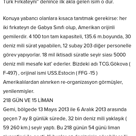
Türk Fırkateyni” denince ilk akla gelen isim o dur.
Konuya yabancı olanlara kısaca tanıtmak gerekirse: her
iki fırkateyn de Gabya Sınıfı olup, Amerikan orijinli
gemilerdir. 4 100 ton tam kapasiteli, 135.6 m.boyunda, 30
deniz mili sürat yapabilen, 12 subay 203 diğer personelle
görev yapıyorlar. 18 mil iktisadi süratle seyir siası 5000
deniz mili mesafe kat’ ederler. Bizdeki adı TCG.Gökova (
F-497) , orijinal ismi USS.Estocin ( FFG -15 )
Amerikalılardan alınırken re-organizasyon görmüşler,
yenilenmişler.
218 GÜN VE 15 LİMAN
Gemi, bölgede 13 Mayıs 2013 ile 6 Aralık 2013 arasında
geçen 7 ay 8 günlük sürede, 32 bin deniz mili yaklaşık (
59 260 km.) seyir yaptı. Bu 218 günün 54 günü liman