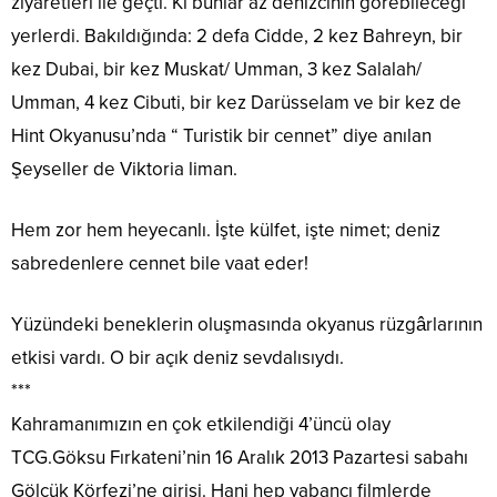
ziyaretleri ile geçti. Ki bunlar az denizcinin görebileceği
yerlerdi. Bakıldığında: 2 defa Cidde, 2 kez Bahreyn, bir
kez Dubai, bir kez Muskat/ Umman, 3 kez Salalah/
Umman, 4 kez Cibuti, bir kez Darüsselam ve bir kez de
Hint Okyanusu’nda “ Turistik bir cennet” diye anılan
Şeyseller de Viktoria liman.
Hem zor hem heyecanlı. İşte külfet, işte nimet; deniz
sabredenlere cennet bile vaat eder!
Yüzündeki beneklerin oluşmasında okyanus rüzgârlarının
etkisi vardı. O bir açık deniz sevdalısıydı.
***
Kahramanımızın en çok etkilendiği 4’üncü olay
TCG.Göksu Fırkateni’nin 16 Aralık 2013 Pazartesi sabahı
Gölcük Körfezi’ne girişi. Hani hep yabancı filmlerde