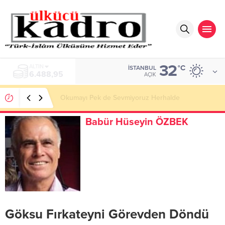
32
ALTIN
°C
İSTANBUL
6.488,95
AÇIK
Okumayı Pek de Sevmiyoruz Herhalde
Babür Hüseyin ÖZBEK
Göksu Fırkateyni Görevden Döndü