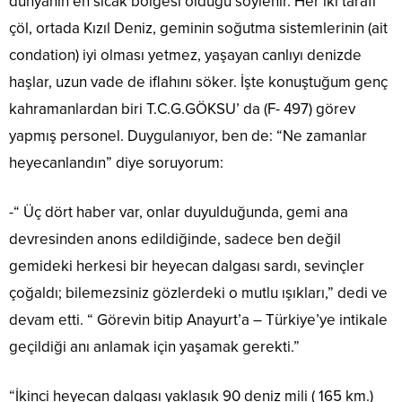
dünyanın en sıcak bölgesi olduğu söylenir. Her iki tarafı
çöl, ortada Kızıl Deniz, geminin soğutma sistemlerinin (ait
condation) iyi olması yetmez, yaşayan canlıyı denizde
haşlar, uzun vade de iflahını söker. İşte konuştuğum genç
kahramanlardan biri T.C.G.GÖKSU’ da (F- 497) görev
yapmış personel. Duygulanıyor, ben de: “Ne zamanlar
heyecanlandın” diye soruyorum:
-“ Üç dört haber var, onlar duyulduğunda, gemi ana
devresinden anons edildiğinde, sadece ben değil
gemideki herkesi bir heyecan dalgası sardı, sevinçler
çoğaldı; bilemezsiniz gözlerdeki o mutlu ışıkları,” dedi ve
devam etti. “ Görevin bitip Anayurt’a – Türkiye’ye intikale
geçildiği anı anlamak için yaşamak gerekti.”
“İkinci heyecan dalgası yaklaşık 90 deniz mili ( 165 km.)