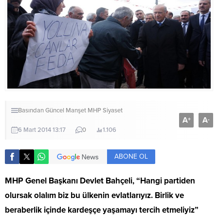
Basından
Güncel
Manşet
MHP
Siyaset
A
A
+
-
6 Mart 2014 13:17
0
1.106
ABONE OL
MHP Genel Başkanı Devlet Bahçeli, “Hangi partiden
olursak olalım biz bu ülkenin evlatlarıyız. Birlik ve
beraberlik içinde kardeşçe yaşamayı tercih etmeliyiz”