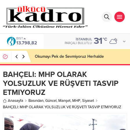
31
BIST
°C
İSTANBUL
13.798,82
PARÇALI BULUTLU
Okumayı Pek de Sevmiyoruz Herhalde
BAHÇELI: MHP OLARAK
YOLSUZLUK VE RÜŞVETI TASVIP
ETMIYORUZ
Anasayfa
Basından
,
Güncel
,
Manşet
,
MHP
,
Siyaset
BAHÇELI: MHP OLARAK YOLSUZLUK VE RÜŞVETI TASVIP ETMIYORUZ