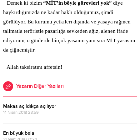
Demek ki bizim
“MİT’in böyle görevleri yok”
diye
haykırdığımızda ne kadar haklı olduğumuz, şimdi
görülüyor. Bu kurumu yetkileri dışında ve yasaya rağmen
talimatla teröristle pazarlığa sevkeden ağız, alenen ifade
ediyorum, o günlerde birçok yasanın yanı sıra MİT yasasını
da çiğnemiştir.
Allah taksiratını affetsin!
Yazarın Diğer Yazıları
Makas açıldıkça açılıyor
14 Nisan 2018 23:59
En büyük bela
31 Mart 2018 02:24