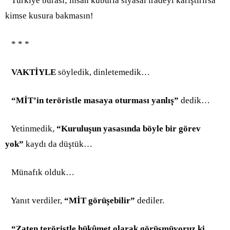
Türkiye burası; insan kuburla siyasal iradeyi karıştırırsa
kimse kusura bakmasın!
* * *
VAKTİYLE
söyledik, dinletemedik…
“MİT’in teröristle masaya oturması yanlış”
dedik…
Yetinmedik,
“Kuruluşun yasasında böyle bir görev
yok”
kaydı da düştük…
Münafık olduk…
Yanıt verdiler,
“MİT görüşebilir”
dediler.
“Zaten teröristle hükûmet olarak görüşmüyoruz ki,