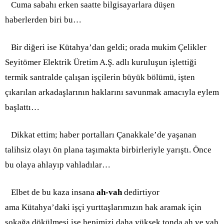
Cuma sabahı erken saatte bilgisayarlara düşen
haberlerden biri bu…
Bir diğeri ise Kütahya’dan geldi; orada mukim Çelikler
Seyitömer Elektrik Üretim A.Ş. adlı kuruluşun işlettiği
termik santralde çalışan işçilerin büyük bölümü, işten
çıkarılan arkadaşlarının haklarını savunmak amacıyla eylem
başlattı…
Dikkat ettim; haber portalları Çanakkale’de yaşanan
talihsiz olayı ön plana taşımakta birbirleriyle yarıştı. Önce
bu olaya ahlayıp vahladılar…
Elbet de bu kaza insana
ah-vah
dedirtiyor
ama Kütahya’daki işçi yurttaşlarımızın hak aramak için
sokağa dökülmesi ise hepimizi daha yüksek tonda ah ve vah