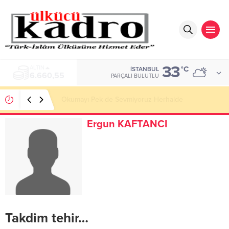
33
ALTIN
°C
İSTANBUL
6.660,55
PARÇALI BULUTLU
Okumayı Pek de Sevmiyoruz Herhalde
Ergun KAFTANCI
Takdim tehir…