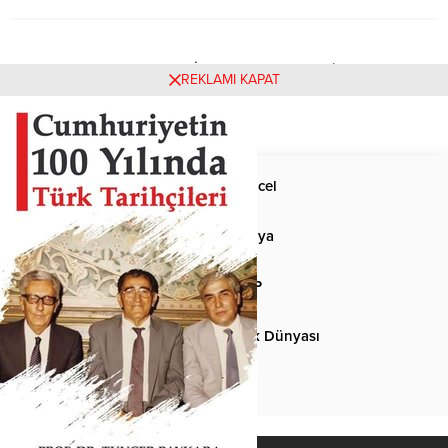
Henüz yorum yapılmamış. İlk yorumu yukarıdaki form
REKLAMI KAPAT
aracılığıyla siz yapabilirsiniz.
Anasayfa
Güncel
Siyaset
Dünya
Spor
MHP
Kültür-Sanat
Türk Dünyası
Basından