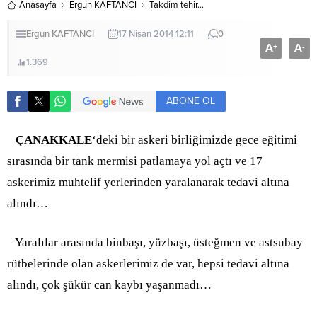
Anasayfa
Ergun KAFTANCI
Takdim tehir…
Ergun KAFTANCI
17 Nisan 2014 12:11
0
A
A
+
-
1.369
ABONE OL
ÇANAKKALE
‘deki bir askeri birliğimizde gece eğitimi
sırasında bir tank mermisi patlamaya yol açtı ve 17
askerimiz muhtelif yerlerinden yaralanarak tedavi altına
alındı…
Yaralılar arasında binbaşı, yüzbaşı, üsteğmen ve astsubay
rütbelerinde olan askerlerimiz de var, hepsi tedavi altına
alındı, çok şükür can kaybı yaşanmadı…