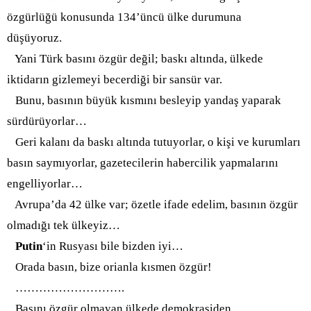
özgürlüğü konusunda 134’üncü ülke durumuna
düşüyoruz.
Yani Türk basını özgür değil; baskı altında, ülkede
iktidarın gizlemeyi becerdiği bir sansür var.
Bunu,
basının büyük kısmını besleyip yandaş yaparak
sürdürüyorlar…
Geri kalanı da baskı altında tutuyorlar, o kişi ve kurumları
basın saymıyorlar, gazetecilerin habercilik yapmalarını
eng
elliyorlar…
Avrupa’da 42 ülke var; özetle ifade edelim, basının özgür
olmadığı tek ülkeyiz…
Putin
‘in Rusyası bile bizden iyi…
Orada basın, bize orianla kısmen özgür!
……………………….
Basını özgür olmayan ülkede demokrasiden