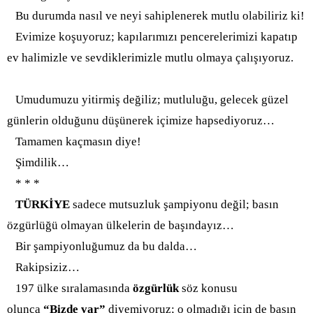
Bu durumda nasıl ve neyi sahiplenerek mutlu olabiliriz ki!
Evimize koşuyoruz; kapılarımızı pencerelerimizi kapatıp
ev halimizle ve sevdiklerimizle mutlu olmaya çalışıyoruz.
Umudu
muzu yitirmiş değiliz; mutluluğu,
gelecek güzel
günlerin olduğunu düşünerek içimize hapsediyoruz…
Tamamen kaçmasın diye!
Şimdilik…
* * *
TÜRKİYE
sadece mutsuzluk şampiyonu değil; basın
özgürlüğü olmayan ülkelerin de başındayız…
Bir şampiyonluğumuz da bu dalda…
Rakipsiziz…
197 ülke sıralamasında
özgürlük
söz konusu
olunca
“Bizde var”
diyemiyoruz; o olmadığı için de basın