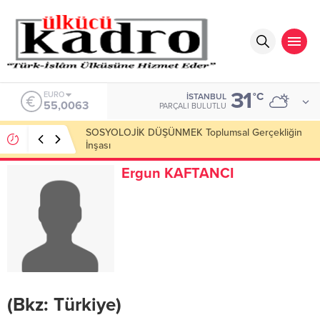
31
ALTIN
°C
İSTANBUL
6.543,59
PARÇALI BULUTLU
Okumayı Pek de Sevmiyoruz Herhalde
Ergun KAFTANCI
(Bkz: Türkiye)