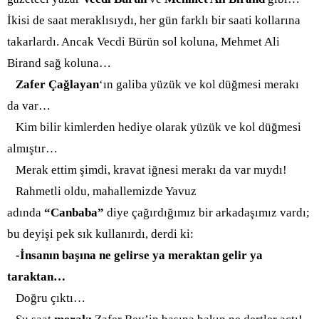
İkisi de saat meraklısıydı, her gün farklı bir saati kollarına
takarlardı. Ancak Vecdi Bürün sol koluna, Me
hmet Ali
Birand sağ koluna…
Zafer Çağlayan
‘ın galiba yüzük ve kol düğmesi merakı
da var…
Kim bilir kimlerden hediye olarak yüzük ve kol düğmesi
almıştır…
Merak ettim şimdi, kravat iğnesi merakı da var mıydı!
Rahmetli oldu, mahallemizde Yavuz
adında
“Canbaba”
diye çağırdığımız bir arkadaşımız vardı;
bu deyişi pek sık kullanır
dı, derdi ki:
-İnsanın başına ne gelirse ya meraktan gelir ya
taraktan…
Doğru çıktı…