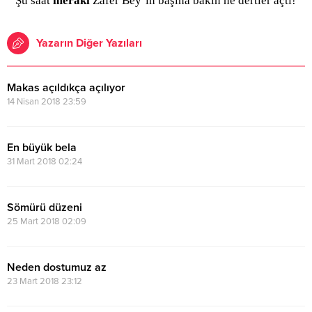
Şu saat
merakı
Zafer Bey’in başına bakın ne dertler açtı!
Yazarın Diğer Yazıları
Makas açıldıkça açılıyor
14 Nisan 2018 23:59
En büyük bela
31 Mart 2018 02:24
Sömürü düzeni
25 Mart 2018 02:09
Neden dostumuz az
23 Mart 2018 23:12