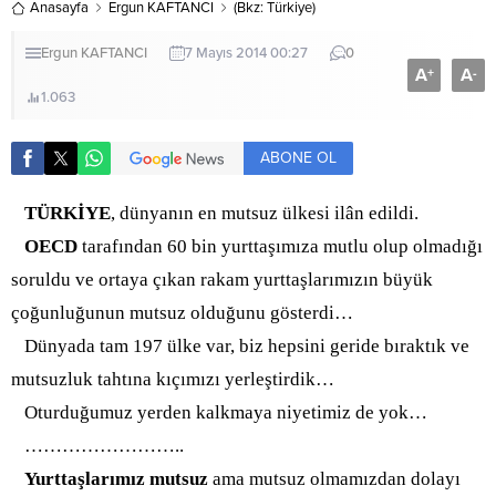
Anasayfa
Ergun KAFTANCI
(Bkz: Türkiye)
Ergun KAFTANCI
7 Mayıs 2014 00:27
0
A
A
+
-
1.063
ABONE OL
TÜRKİYE
, dünyanın en mutsuz ülkesi ilân edildi.
OECD
tarafından 60 bin yurttaşımıza mutlu olup olmadığı
soruldu ve ortaya çıkan rakam yurttaşlarımızın büyük
çoğunluğunun mutsuz olduğunu gösterdi…
Dünyada tam 197 ülke var, biz hepsini geride bıraktık ve
mutsuzluk tahtına kıçımızı yerleştirdik…
Oturduğumuz yerden kalkmaya niyetimiz de yok…
……………………..
Yurttaşlarımız mutsuz
ama mutsuz olmamızdan dolayı