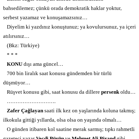
bahsedilemez; çünkü orada demokratik haklar yoktur,
serbest yazamaz ve konuşamazsınız…
Diyelim ki yazdınız konuştunuz; ya kovulursunuz, ya içeri
atılırsınız…
(Bkz: Türkiye)
* * *
KONU
dışı ama güncel…
700 bin liralık saat konusu gündemden bir türlü
düşmüyor…
Rüşvet konusu gibi, saat konusu da dillere
persenk
oldu…
……………………….
Zafer Çağlayan
saati ilk kez on yaşlarında koluna takmış;
ilkokula gittiği yıllarda, olsa olsa on yaşında olmalı…
O günden itibaren kol saatine merak sarmış; tıpkı rahmetli
gazeteci yazar
Vecdi Bürün
ve
Mehmet Ali Birand
gibi…