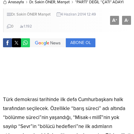
Anasayfa
Dr. Sakin ÖNER
,
Manşet
“PARTİ” DEĞİL “ÇATI” ADAYI
Dr. Sakin ÖNER
Manşet
4 Haziran 2014 12:49
A
A
+
-
0
1.192
ABONE OL
Türk demokrasi tarihinde ilk defa Cumhurbaşkanı halk
tarafından seçilecek. Özellikle “barış süreci” adı altında
“bölünme süreci”nin yaşandığı, “Misak-ı millî”nin yok
sayılıp “Sevr”in “bölücü hedefleri”ne ilk adımların