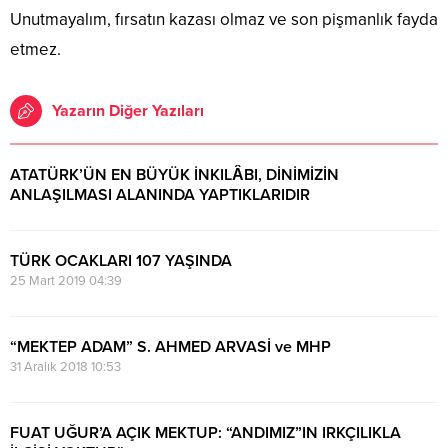
Unutmayalım, fırsatın kazası olmaz ve son pişmanlık fayda
etmez.
Yazarın Diğer Yazıları
ATATÜRK’ÜN EN BÜYÜK İNKILÂBI, DİNİMİZİN
ANLAŞILMASI ALANINDA YAPTIKLARIDIR
9 Kasım 2019 20:11
TÜRK OCAKLARI 107 YAŞINDA
25 Mart 2019 04:39
“MEKTEP ADAM” S. AHMED ARVASİ ve MHP
31 Aralık 2018 10:53
FUAT UĞUR’A AÇIK MEKTUP: “ANDIMIZ”IN IRKÇILIKLA