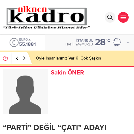
28
EURO
°C
İSTANBUL
55,1881
HAFIF YAĞMURLU
Öyle İnsanlarımız Var Ki Çok Şaşkın
Sakin ÖNER
“PARTİ” DEĞİL “ÇATI” ADAYI