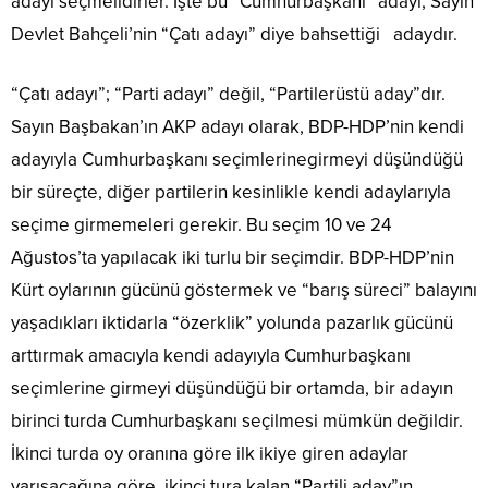
adayı seçmelidirler. İşte bu “Cumhurbaşkanı” adayı, Sayın
Devlet Bahçeli’nin “Çatı adayı” diye bahsettiği adaydır.
“Çatı adayı”; “Parti adayı” değil, “Partilerüstü aday”dır.
Sayın Başbakan’ın AKP adayı olarak, BDP-HDP’nin kendi
adayıyla Cumhurbaşkanı seçimlerinegirmeyi düşündüğü
bir süreçte, diğer partilerin kesinlikle kendi adaylarıyla
seçime girmemeleri gerekir. Bu seçim 10 ve 24
Ağustos’ta yapılacak iki turlu bir seçimdir. BDP-HDP’nin
Kürt oylarının gücünü göstermek ve “barış süreci” balayını
yaşadıkları iktidarla “özerklik” yolunda pazarlık gücünü
arttırmak amacıyla kendi adayıyla Cumhurbaşkanı
seçimlerine girmeyi düşündüğü bir ortamda, bir adayın
birinci turda Cumhurbaşkanı seçilmesi mümkün değildir.
İkinci turda oy oranına göre ilk ikiye giren adaylar
yarışacağına göre, ikinci tura kalan “Partili aday”ın