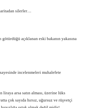
haritadan silerler…
ı götürdüğü açıklanan eski bakanın yakasına
sayesinde incelenmeleri muhalefete
n liraya arsa satın alması, üzerine lüks
yatta çok sayıda hırsız, uğursuz ve rüşvetçi
ırsızlığa ortak olmak değil midir!