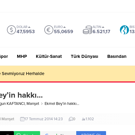
DOLAR
EURO
ALTIN
BIS
47,5953
55,0659
6.521,17
13
Spor
MHP
Kültür-Sanat
Türk Dünyası
Basından
 Sevmiyoruz Herhalde
ey’in hakkı…
rgun KAFTANCI
,
Manşet
Ekmel Bey’in hakkı…
I
Manşet
17 Temmuz 2014 14:23
0
1.102