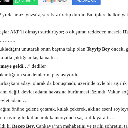
ABONE OL
weetle
Gönder
2 yılda arsız, yüzsüz, şerefsiz üretip durdu. Bu tiplere halkın yakı
şlar AKP’li olmayı sürdürüyor; o oluşumu reddeden mesela
H
……..
adığını unutarak onun başına talip olan
Tayyip Bey
önceki 
fatla çıktığı anlaşılamadı…
tmeye geldi…”
dediler
anlığının son demlerini paylaşıyordu…
başkanı adayı olarak da konuşmadı; üzerinde öyle bir ağırlı
mı değil, devlet adamı havasına bürünmesi lâzımdı. Vakur, soğ
devlet adamı…
nı önüne gelene çatarak, kulak çekerek, aklına eseni söyleye
ri mayın gibi kullanarak kamuoyunda şaşkınlık yarattı…
ldı ki
Recep Bey,
Çankaya’nın mehabetini ve tarihi şöhretini t