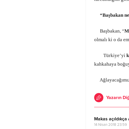
“Başbakan ne
Başbakan, “
Ma
olmalı ki o da e
Türkiye’yi
k
kahkahaya boğ
Ağlayacağımız y
Yazarın Diğ
Makas açıldıkça a
14 Nisan 2018 23:59