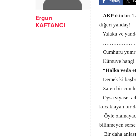
Paylaş
T
AKP
iktidarı 1
Ergun
KAFTANCI
diğeri yandaş!
Yalaka ve yanda
…………………
Cumhuru yumrukl
Kürsüye hangi sı
“Halka veda e
Demek ki başbak
Zaten bir cumhur
Oysa siyaset ada
kucaklayan bir 
Öyle olamayacağı
bilinmeyen serse
Bir daha anlaşı