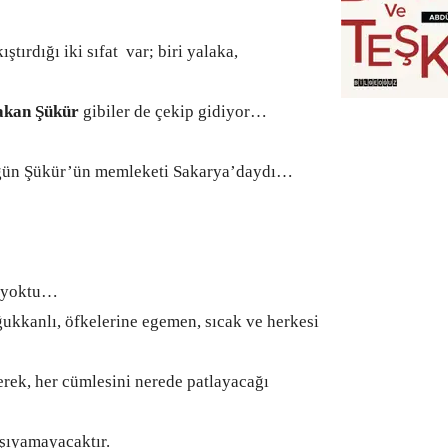
ştırdığı iki sıfat var; biri yalaka,
akan Şükür
gibiler de çekip gidiyor…
gün Şükür’ün memleketi Sakarya’daydı…
k yoktu…
ukkanlı, öfkelerine egemen, sıcak ve herkesi
rek, her cümlesini nerede patlayacağı
aşıyamayacaktır.