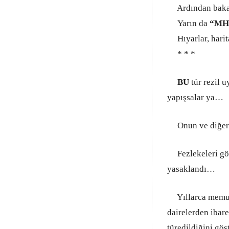
Ardından bakalı
Yarın da
“MH
Hıyarlar, harita
* * *
BU
tür rezil 
yapışsalar ya…
Onun ve diğer
Fezlekeleri gö
yasaklandı…
Yıllarca memuri
dairelerden ibare
türedildiğini gö