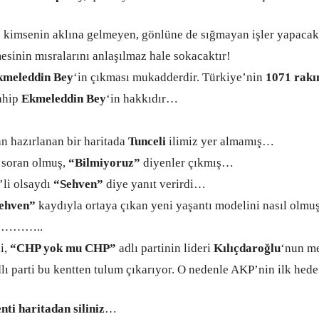
ç kimsenin aklına gelmeyen, gönlüne de sığmayan işler yapaca
sinin mısralarını anlaşılmaz hale sokacaktır!
kmeleddin Bey
‘in çıkması mukadderdir. Türkiye’nin
1071 rakı
ahip
Ekmeleddin Bey
‘in hakkıdır…
n hazırlanan bir haritada
Tunceli
ilimiz yer almamış…
 soran olmuş,
“Bilmiyoruz”
diyenler çıkmış…
li olsaydı
“Sehven”
diye yanıt verirdi…
ehven”
kaydıyla ortaya çıkan yeni yaşantı modelini nasıl olmu
……..
i,
“CHP yok mu CHP”
adlı partinin lideri
Kılıçdaroğlu
‘nun me
lı parti bu kentten tulum çıkarıyor. O nedenle AKP’nin ilk hedef
nti haritadan siliniz
…