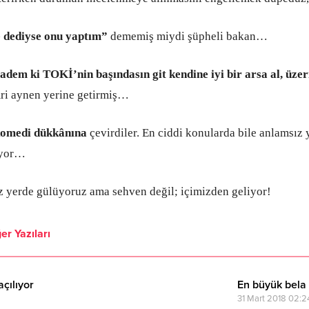
 dediyse onu yaptım”
dememiş miydi şüpheli bakan…
dem ki TOKİ’nin başındasın git kendine iyi bir arsa al, üzer
mri aynen yerine getirmiş…
omedi dükkânına
çevirdiler. En ciddi konularda bile anlamsız ya
uyor…
erde gülüyoruz ama sehven değil; içimizden geliyor!
er Yazıları
çılıyor
En büyük bela
31 Mart 2018 02:2