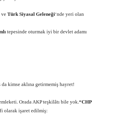
k ve
Türk Siyasal Geleneği
‘nde yeri olan
mlı
tepesinde oturmak iyi bir devlet adamı
ş da kimse aklına getirmemiş hayret!
mleketi. Orada AKP teşkilâtı bile yok.
“CHP
i olarak işaret edilmiş: