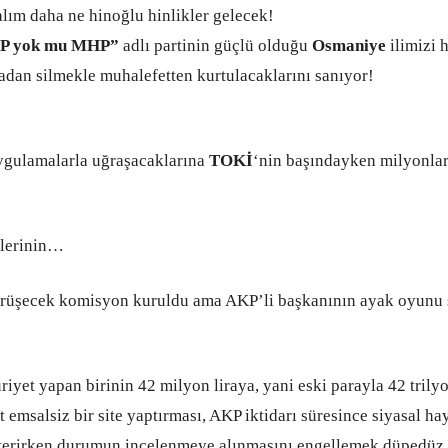
m daha ne hinoğlu hinlikler gelecek!
P yok mu MHP”
adlı partinin güçlü olduğu
Osmaniye
ilimizi 
dan silmekle muhalefetten kurtulacaklarını sanıyor!
uygulamalarla uğraşacaklarına
TOKİ
‘nin başındayken milyonlar
lerinin…
rüşecek
komisyon kuruldu ama AKP’li başkanının ayak oyunu 
yet yapan biri
nin 42 milyon liraya, yani eski parayla 42 trilyo
t emsalsiz bir site yaptırması, AKP iktidarı süresince siyasal ha
sterirken durumun incelenmeye alınmasını engellemek düpedüz, h