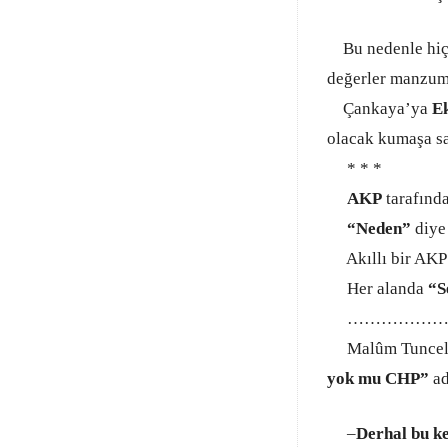
Bu
nedenle hi
değerler manzume
Çankaya’ya
E
olacak kumaşa s
* * *
AKP
tarafında
“Neden”
diye
Akıllı bir AKP’
Her alanda
“S
…………………
Malûm Tuncel
yok mu CHP”
ad
–
Derhal bu ke