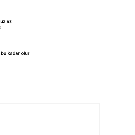
uz az
2
 bu kadar olur