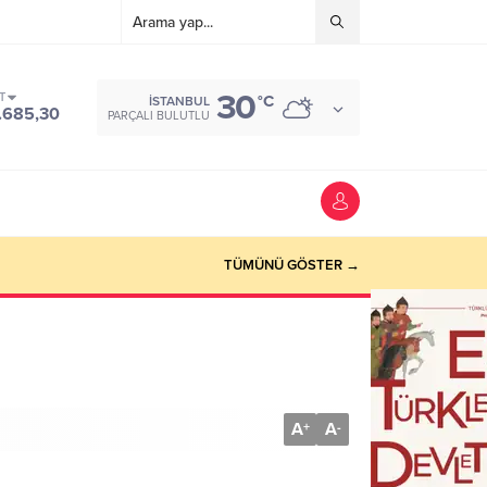
30
T
°C
İSTANBUL
.685,30
PARÇALI BULUTLU
TÜMÜNÜ GÖSTER →
A
A
+
-