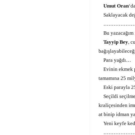
Umut Oran
‘d
Saklayacak değil
………………
Bu yazacağım i
Tayyip Bey
, c
bağışlayabileceğ
Para yağdı…
Evinin ekmek par
tamamına 25 mil
Eski parayla 25
Seçildi seçilmes
kraliçesinden im
at binip idman ya
Yeni keyfe ked
………………