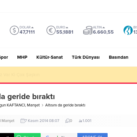
DOLAR
EURO
ALTIN
BI
47,7111
55,1881
6.660,55
1
Spor
MHP
Kültür-Sanat
Türk Dünyası
Basından
ŞÜNMEK Toplumsal Gerçekliğin İnşası
da geride bıraktı
rgun KAFTANCI
,
Manşet
Altısını da geride bıraktı
I
Manşet
7 Kasım 2014 08:07
0
1.001