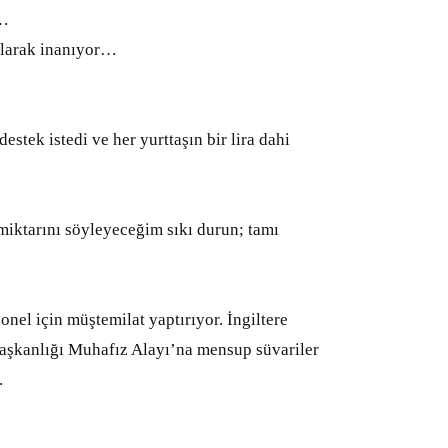
r…
olarak inanıyor…
stek istedi ve her yurttaşın bir lira dahi
iktarını söyleyeceğim sıkı durun; tamı
el için müştemilat yaptırıyor. İngiltere
başkanlığı Muhafız Alayı’na mensup süvariler
.