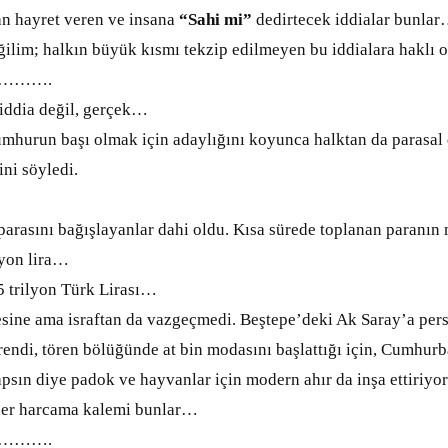
an hayret veren ve insana
“Sahi mi”
dedirtecek iddialar bunla
im; halkın büyük kısmı tekzip edilmeyen bu iddialara haklı 
……….
ddia değil, gerçek…
umhurun başı olmak için adaylığını koyunca halktan da parasal de
ini söyledi.
asını bağışlayanlar dahi oldu. Kısa sürede toplanan paranın m
yon lira…
 trilyon Türk Lirası…
ine ama israftan da vazgeçmedi. Beştepe’deki Ak Saray’a person
rendi, tören bölüğünde at bin modasını başlattığı için, Cumhur
psın diye padok ve hayvanlar için modern ahır da inşa ettiriyor
er harcama kalemi bunlar…
……….