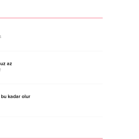
4
uz az
2
 bu kadar olur