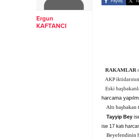
Paylaş
T
Ergun
KAFTANCI
RAKAMLAR
AKP iktidarının 
Eski başbakanl
harcama yapılma
Altı başbakan to
Tayyip Bey
is
ise 17 katı harc
Beyefendinin har