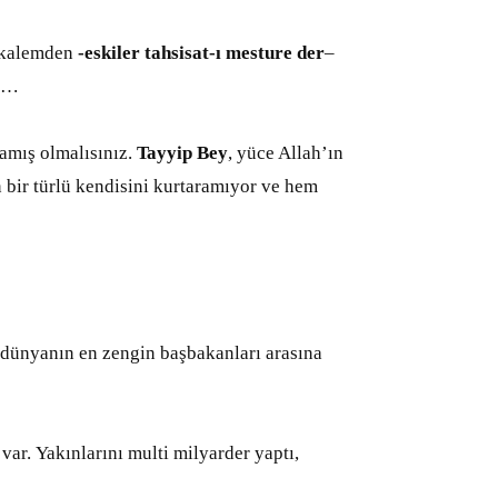
o kalemden
-eskiler tahsisat-ı mesture der
–
ün…
amış olmalısınız.
Tayyip Bey
, yüce Allah’ın
 bir türlü kendisini kurtaramıyor ve hem
k dünyanın en zengin başbakanları arasına
ı var. Yakınlarını multi milyarder yaptı,