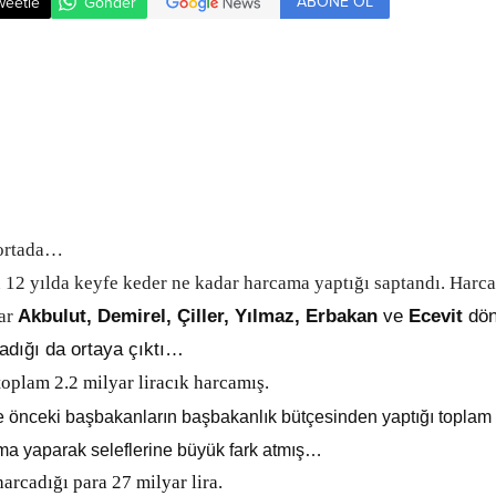
ABONE OL
weetle
Gönder
ortada…
12 yılda keyfe keder ne kadar harcama yaptığı saptandı. Harcana
ar
Akbulut, Demirel, Çiller, Yılmaz, Erbakan
ve
Ecevit
dön
dığı da ortaya çıktı…
plam 2.2 milyar liracık harcamış.
e
önceki başbakanların başbakanlık bütçesinden yaptığı toplam 
ama yaparak seleflerine büyük fark atmış…
cadığı para 27 milyar lira.