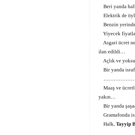
Beri yanda halk
Elektrik de öy
Benzin yerinde 
Yiyecek fiyatlar
Asgari ücret net
ilan edildi…
Açlık ve yoksul
Bir yanda israf 
………………
Maaş ve ücretler
yakın…
Bir yanda şaşaa,
Gramafonda is
Halk,
Tayyip 