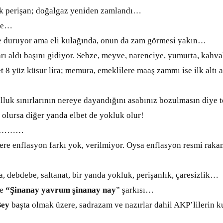
 perişan; doğalgaz yeniden zamlandı…
le…
duruyor ama eli kulağında, onun da zam görmesi yakın…
ı aldı başını gidiyor. Sebze, meyve, narenciye, yumurta, kahval
 8 yüz küsur lira; memura, emeklilere maaş zammı ise ilk altı a
luk sınırlarının nereye dayandığını asabınız bozulmasın diy
olursa diğer yanda elbet de yokluk olur!
………
e enflasyon farkı yok, verilmiyor. Oysa enflasyon resmi raka
 debdebe, saltanat, bir yanda yokluk, perişanlık, çaresizlik…
e
“Şinanay yavrum şinan
ay nay
” şarkısı…
Bey
başta olmak üzere, sadrazam ve nazırlar dahil AKP’lilerin k