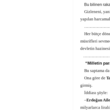
Bu bilinen rakam
Gizleneni, yani
yapılan harcamal
…………………
Her bütçe dönem
müsrifleri sevme
devletin hazines
………………
“Milletin pa
Bu saptama da
Ona göre de
T
girmiş.
İddiası şöyle:
–
Erdoğan Aile
milyarlarca lira