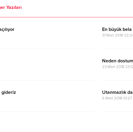
er Yazıları
çılıyor
En büyük bela
31 Mart 2018 02:2
Neden dostum
23 Mart 2018 23:1
 gideriz
Utanmazlık da
6 Mart 2018 01:27