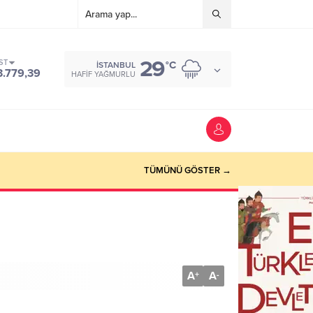
29
ST
°C
İSTANBUL
3.779,39
HAFIF YAĞMURLU
TÜMÜNÜ GÖSTER →
A
A
+
-