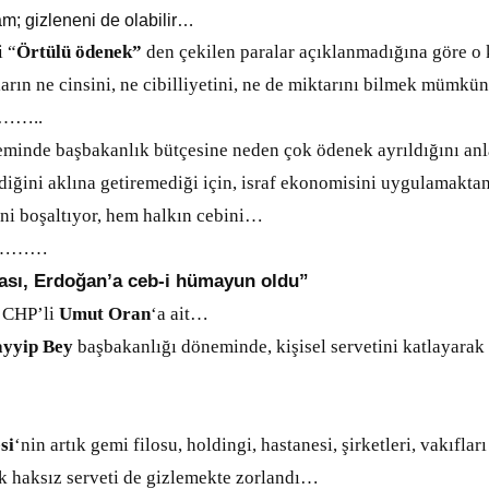
; gizleneni de olabilir…
 “
Örtülü ödenek”
den çekilen paralar açıklanmadığına göre 
arın ne cinsini, ne cibilliyetini, ne de miktarını bilmek mümk
…..
inde başbakanlık bütçesine neden çok ödenek ayrıldığını anl
diğini aklına getiremediği için, israf ekonomisini uygulamaktan
ini boşaltıyor, hem halkın cebini…
………
rası, Erdoğan’a ceb-i hümayun oldu”
 CHP’li
Umut Oran
‘a ait…
ayyip Bey
b
aşbakanlığı döneminde, kişisel servetini katlayara
si
‘nin artık gemi filosu, holdingi, hastanesi, şirketleri, vakıflar
lık haksız serveti de gizlemekte zorlandı…