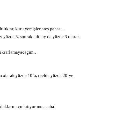
tılıklar, kuru yemişler ateş pahası…
y yüzde 3, sonraki altı ay da yüzde 3 olarak
e tekrarlamayacağım…
m olarak yüzde 10’a, reelde yüzde 20’ye
ulaklarını çınlatıyor mu acaba!