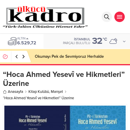
32
BIST
°C
İSTANBUL
13.703,13
PARÇALI BULUTLU
Okumayı Pek de Sevmiyoruz Herhalde
“Hoca Ahmed Yesevî ve Hikmetleri”
Üzerine
Anasayfa
Kitap Kulübü
,
Manşet
“Hoca Ahmed Yesevî ve Hikmetleri” Üzerine