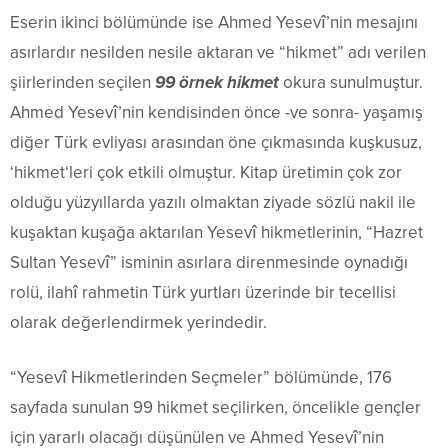
Eserin ikinci bölümünde ise Ahmed Yesevî’nin mesajını
asırlardır nesilden nesile aktaran ve “hikmet” adı verilen
şiirlerinden seçilen
99 örnek hikmet
okura sunulmuştur.
Ahmed Yesevî’nin kendisinden önce -ve sonra- yaşamış
diğer Türk evliyası arasından öne çıkmasında kuşkusuz,
‘hikmet‘leri çok etkili olmuştur. Kitap üretimin çok zor
olduğu yüzyıllarda yazılı olmaktan ziyade sözlü nakil ile
kuşaktan kuşağa aktarılan Yesevî hikmetlerinin, “Hazret
Sultan Yesevî” isminin asırlara direnmesinde oynadığı
rolü, ilahî rahmetin Türk yurtları üzerinde bir tecellisi
olarak değerlendirmek yerindedir.
“Yesevî Hikmetlerinden Seçmeler” bölümünde, 176
sayfada sunulan 99 hikmet seçilirken, öncelikle gençler
için yararlı olacağı düşünülen ve Ahmed Yesevî’nin