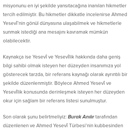
misyonunu en iyi şekilde yansıtacağına inanılan hikmetler
tercih edilmiştir. Bu hikmetler dikkatle incelenirse Ahmed
Yesevî’nin gönül dünyasına ulaşabilmek ve hikmetlerle
sunmak istediği ana mesajını kavramak mümkün
olabilecektir.
Kaynakça ise Yesevî ve Yesevîlik hakkında daha geniş
bilgi sahibi olmak isteyen her düzeyden insanımıza yol
gösterecek tarzda, bir referans kaynağı olarak ayrıntılı bir
şekilde düzenlenmiştir. Böylece Ahmed Yesevî ve
Yesevîlik konusunda derinleşmek isteyen her düzeyden
okur için sağlam bir referans listesi sunulmuştur.
Son olarak şunu belirtmeliyiz:
Burak Anılır
tarafından
düzenlenen ve Ahmed Yesevî Türbesi’nin kubbesinden