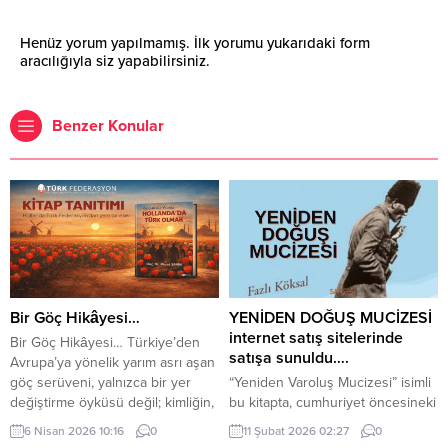
Henüz yorum yapılmamış. İlk yorumu yukarıdaki form
aracılığıyla siz yapabilirsiniz.
Benzer Konular
Bir Göç Hikâyesi…
YENİDEN DOĞUŞ MUCİZESİ
internet satış sitelerinde
Bir Göç Hikâyesi… Türkiye’den
satışa sunuldu….
Avrupa’ya yönelik yarım asrı aşan
göç serüveni, yalnızca bir yer
“Yeniden Varoluş Mucizesi” isimli
değiştirme öyküsü değil; kimliğin,
bu kitapta, cumhuriyet öncesineki
aidiyetin, hatırlamanın ve yeniden
dört beş yılı anlatan yüzlerce
6 Nisan 2026 10:16
0
11 Şubat 2026 02:27
0
kök salmanın hikâyesidir. 60.
roman, anı, mektup ve hikaye