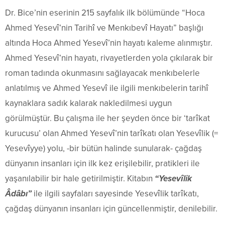
Dr. Bice’nin eserinin 215 sayfalık ilk bölümünde “Hoca
Ahmed Yesevî’nin Tarihî ve Menkıbevî Hayatı” başlığı
altında Hoca Ahmed Yesevî’nin hayatı kaleme alınmıştır.
Ahmed Yesevî’nin hayatı, rivayetlerden yola çıkılarak bir
roman tadında okunmasını sağlayacak menkıbelerle
anlatılmış ve Ahmed Yesevî ile ilgili menkıbelerin tarihî
kaynaklara sadık kalarak nakledilmesi uygun
görülmüştür. Bu çalışma ile her şeyden önce bir ‘tarîkat
kurucusu’ olan Ahmed Yesevî’nin tarîkatı olan Yesevîlik (=
Yesevîyye) yolu, -bir bütün halinde sunularak- çağdaş
dünyanın insanları için ilk kez erişilebilir, pratikleri ile
yaşanılabilir bir hale getirilmiştir. Kitabın
“Yesevîlik
Âdâbı”
ile ilgili sayfaları sayesinde Yesevîlik tarîkatı,
çağdaş dünyanın insanları için güncellenmiştir, denilebilir.