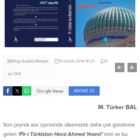
Kitap Kulübü
Manşet
10 Aralık 2014 18:33
0
A
A
+
-
1.366
ABONE OL
M. Türker BAL
Son çeyrek asır içerisinde ülkemizde daha çok gündeme
gelen
‘
Pîr-i Türkistan Hoca Ahmed Yesevî’
ismi ve bu