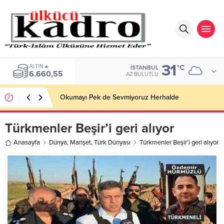
31
ALTIN
°C
İSTANBUL
6.660,55
AZ BULUTLU
Okumayı Pek de Sevmiyoruz Herhalde
Türkmenler Beşir’i geri alıyor
Anasayfa
Dünya
,
Manşet
,
Türk Dünyası
Türkmenler Beşir’i geri alıyor