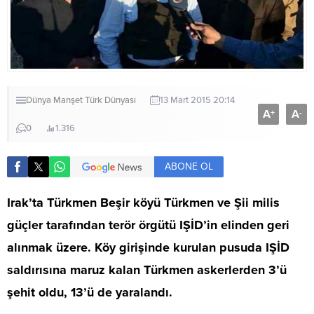
Dünya
Manşet
Türk Dünyası
13 Mart 2015 20:14
A
A
+
-
0
1.316
ABONE OL
Irak’ta Türkmen Beşir köyü Türkmen ve Şii milis
güçler tarafından terör örgütü IŞİD’in elinden geri
alınmak üzere. Köy girişinde kurulan pusuda IŞİD
saldırısına maruz kalan Türkmen askerlerden 3’ü
şehit oldu, 13’ü de yaralandı.