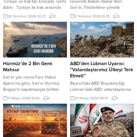
Türkiye ve Irak’tan Enerjide Tarihî
Güvenlik Bakanı Itamar Ben-
Adım Türkiye ile Irak arasında
Gvir'in, Filistinlilere yönelik
enerji alanındaki iş birliği yeni bir
politika ve uygulamaları nedeniyle
28 Temmuz 2026 20:31
0
5 Temmuz 2026 10:19
0
aşamaya taşındı. Cumhurbaşkanı
"gözaltına alınma" endişesiyle bu
Recep Tayyip Erdoğan, Irak
hafta New York'a yapacağı ziyareti
Başbakanı Ali ez-Zeydi ile
iptal ettiğini ileri sürdü.
Ankara’da gerçekleştirilen
görüşmenin ardından yaptığı
açıklamada, Kerkük üretim
sahasında Türkiye Petrolleri
Anonim Ortaklığına TPAO ortaklık
Hürmüz’de 2 Bin Gemi
ABD’den Lübnan Uyarısı:
verildiğini duyurdu. Erdoğan,
Mahsur
“Vatandaşlarımız Ülkeyi Terk
imzalanan anlaşmayı “enerji
Etmeli”
İran'ın yarı resmi Fars Haber
alanındaki...
Ajansı’na göre, İran'ın Hürmüz
Beyrut’taki ABD Büyükelçiliği,
Boğazı'nı kapatmasıyla birlikte
Lübnan’daki ABD vatandaşlarına
bölgede yaklaşık iki bin gemi ve
güvenlik durumunun hızla
17 Mayıs 2026 10:02
0
23 Nisan 2026 09:41
0
20 bin gemi personeli mahsur
değişebileceği uyarısında
kaldı.
bulunarak, ticari uçuşlar hâlâ
devam ederken ülkeden
ayrılmalarını tavsiye etti.