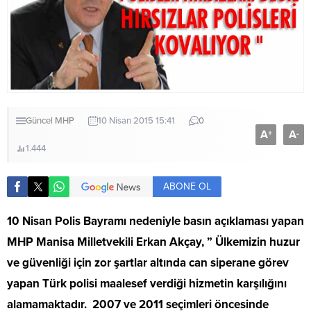
Güncel
MHP
10 Nisan 2015 15:41
0
A
A
+
-
1.444
ABONE OL
10 Nisan Polis Bayramı nedeniyle basın açıklaması yapan
MHP Manisa Milletvekili Erkan Akçay, ” Ülkemizin huzur
ve güvenliği için zor şartlar altında can siperane görev
yapan Türk polisi maalesef verdiği hizmetin karşılığını
alamamaktadır. 2007 ve 2011 seçimleri öncesinde