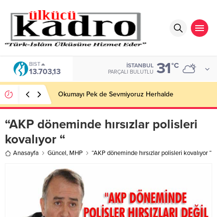
31
BIST
°C
İSTANBUL
13.703,13
PARÇALI BULUTLU
Okumayı Pek de Sevmiyoruz Herhalde
“AKP döneminde hırsızlar polisleri
kovalıyor “
Anasayfa
Güncel
,
MHP
“AKP döneminde hırsızlar polisleri kovalıyor “